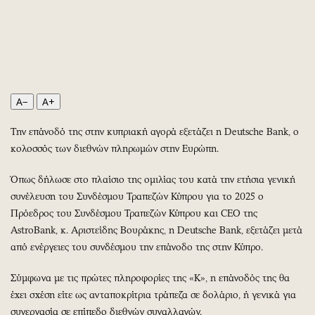
Περιβάλλον
Ταξίδια
Ελλάδα
Συνταγές
Κόσμος
Έξοδος
Παράξενα
Media
Πολιτισμός
Εκπομπές
A−
A+
Σινεμά
Wine routes
Θέατρο-Χορός
Podcasts
Την επάνοδό της στην κυπριακή αγορά εξετάζει η Deutsche Bank, ο
Μουσική
Uncut
κολοσσός των διεθνών πληρωμών στην Ευρώπη.
Εικαστικά
Προσφορές
Όπως δήλωσε στο πλαίσιο της ομιλίας του κατά την ετήσια γενική
Βιβλίο
Προσωπικότητες στην ''Κ''
συνέλευση του Συνδέσμου Τραπεζών Κύπρου για το 2025 ο
Χειρόγραφα
Επιστολές
Πρόεδρος του Συνδέσμου Τραπεζών Κύπρου και CEO της
AstroBank, κ. Αριστείδης Βουράκης, η Deutsche Bank, εξετάζει μετά
από ενέργειες του συνδέσμου την επάνοδο της στην Κύπρο.
Σύμφωνα με τις πρώτες πληροφορίες της «Κ», η επάνοδός της θα
έχει σχέση είτε ως ανταποκρίτρια τράπεζα σε δολάριο, ή γενικά για
συνεργασία σε επίπεδο διεθνών συναλλαγών.