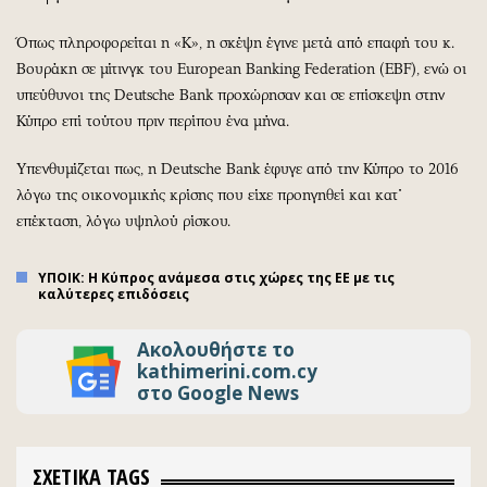
Όπως πληροφορείται η «Κ», η σκέψη έγινε μετά από επαφή του κ.
Βουράκη σε μίτινγκ του European Banking Federation (EBF), ενώ οι
υπεύθυνοι της Deutsche Bank προχώρησαν και σε επίσκεψη στην
Κύπρο επί τούτου πριν περίπου ένα μήνα.
Υπενθυμίζεται πως, η Deutsche Bank έφυγε από την Κύπρο το 2016
λόγω της οικονομικής κρίσης που είχε προηγηθεί και κατ΄
επέκταση, λόγω υψηλού ρίσκου.
ΥΠΟΙΚ: Η Κύπρος ανάμεσα στις χώρες της ΕΕ με τις
καλύτερες επιδόσεις
Ακολουθήστε το
kathimerini.com.cy
στο Google News
ΣΧΕΤΙΚΑ TAGS