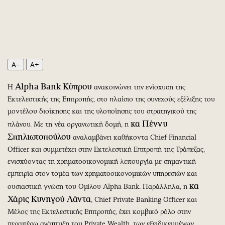
Περιβάλλον
Ταξίδια
Ελλάδα
Συνταγές
Κόσμος
Έξοδος
Παράξενα
Media
Πολιτισμός
Εκπομπές
A−
A+
Σινεμά
Wine routes
Alpha Bank Κύπρου
Η
ανακοινώνει την ενίσχυση της
Θέατρο-Χορός
Podcasts
Εκτελεστικής της Επιτροπής, στο πλαίσιο της συνεχούς εξέλιξης του
Μουσική
Uncut
μοντέλου διοίκησης και της υλοποίησης του στρατηγικού της
Εικαστικά
Προσφορές
κα Πέννυ
πλάνου. Με τη νέα οργανωτική δομή, η
Βιβλίο
Προσωπικότητες στην ''Κ''
Σπηλιωτοπούλου
αναλαμβάνει καθήκοντα Chief Financial
Χειρόγραφα
Επιστολές
Officer και συμμετέχει στην Εκτελεστική Επιτροπή της Τράπεζας,
ενισχύοντας τη χρηματοοικονομική λειτουργία με σημαντική
εμπειρία στον τομέα των χρηματοοικονομικών υπηρεσιών και
κα
ουσιαστική γνώση του Ομίλου Alpha Bank. Παράλληλα, η
Χάρις Κυνηγού Λάντα
, Chief Private Banking Officer και
Μέλος της Εκτελεστικής Επιτροπής, έχει κομβικό ρόλο στην
περαιτέρω ανάπτυξη του Private Wealth, των εξειδικευμένων