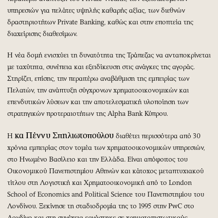
υπηρεσιών για πελάτες υψηλής καθαρής αξίας, των διεθνών
δραστηριοτήτων Private Banking, καθώς και στην εποπτεία της
διαχείρισης διαθεσίμων.
Η νέα δομή ενισχύει τη δυνατότητα της Τράπεζας να ανταποκρίνεται
με ταχύτητα, συνέπεια και εξειδίκευση στις ανάγκες της αγοράς.
Στηρίζει, επίσης, την περαιτέρω αναβάθμιση της εμπειρίας των
Πελατών, την ανάπτυξη σύγχρονων χρηματοοικονομικών και
επενδυτικών λύσεων και την αποτελεσματική υλοποίηση των
στρατηγικών προτεραιοτήτων της Alpha Bank Κύπρου.
κα Πέννυ Σπηλιωτοπούλου
Η
διαθέτει περισσότερα από 30
χρόνια εμπειρίας στον τομέα των χρηματοοικονομικών υπηρεσιών,
στο Ηνωμένο Βασίλειο και την Ελλάδα. Είναι απόφοιτος του
Οικονομικού Πανεπιστημίου Αθηνών και κάτοχος μεταπτυχιακού
τίτλου στη Λογιστική και Χρηματοοικονομική από το London
School of Economics and Political Science του Πανεπιστημίου του
Λονδίνου. Ξεκίνησε τη σταδιοδρομία της το 1995 στην PwC στο
Λονδίνο και στη συνέχεια εργάστηκε σε χρηματοπιστωτικούς