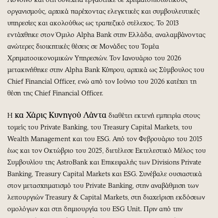
οργανισμούς, αρχικά παρέχοντας ελεγκτικές και συμβουλευτικές
υπηρεσίες και ακολούθως ως τραπεζικό στέλεχος. Το 2013
εντάχθηκε στον Όμιλο Alpha Bank στην Ελλάδα, αναλαμβάνοντας
ανώτερες διοικητικές θέσεις σε Μονάδες του Τομέα
Χρηματοοικονομικών Υπηρεσιών. Τον Ιανουάριο του 2026
μετακινήθηκε στην Alpha Bank Κύπρου, αρχικά ως Σύμβουλος του
Chief Financial Officer, ενώ από τον Ιούνιο του 2026 κατέχει τη
θέση της Chief Financial Officer.
κα Χάρις Κυνηγού Λάντα
Η
διαθέτει εκτενή εμπειρία στους
τομείς του Private Banking, του Treasury Capital Markets, του
Wealth Management και του ESG. Από τον Φεβρουάριο του 2015
έως και τον Οκτώβριο του 2025, διετέλεσε Εκτελεστικό Μέλος του
Συμβουλίου της AstroBank και Επικεφαλής των Divisions Private
Banking, Treasury Capital Markets και ESG. Συνέβαλε ουσιαστικά
στον μετασχηματισμό του Private Banking, στην αναβάθμιση των
λειτουργιών Treasury & Capital Markets, στη διαχείριση εκδόσεων
ομολόγων και στη δημιουργία του ESG Unit. Πριν από την