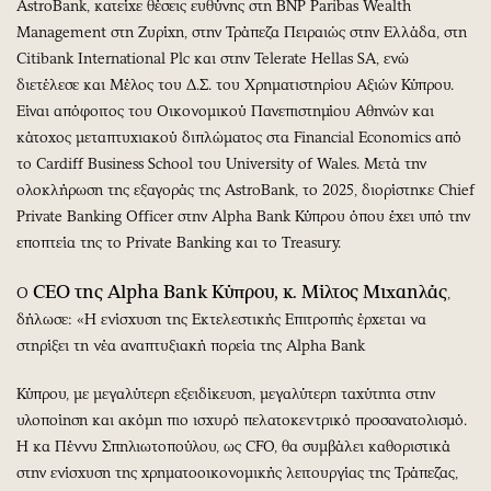
AstroBank, κατείχε θέσεις ευθύνης στη BNP Paribas Wealth
Management στη Ζυρίχη, στην Τράπεζα Πειραιώς στην Ελλάδα, στη
Citibank International Plc και στην Telerate Hellas SA, ενώ
διετέλεσε και Μέλος του Δ.Σ. του Χρηματιστηρίου Αξιών Κύπρου.
Είναι απόφοιτος του Οικονομικού Πανεπιστημίου Αθηνών και
κάτοχος μεταπτυχιακού διπλώματος στα Financial Economics από
το Cardiff Business School του University of Wales. Μετά την
ολοκλήρωση της εξαγοράς της AstroBank, το 2025, διορίστηκε Chief
Private Banking Officer στην Alpha Bank Κύπρου όπου έχει υπό την
εποπτεία της το Private Banking και το Treasury.
CEO της Alpha Bank Κύπρου, κ. Μίλτος Μιχαηλάς
Ο
,
δήλωσε: «Η ενίσχυση της Εκτελεστικής Επιτροπής έρχεται να
στηρίξει τη νέα αναπτυξιακή πορεία της Alpha Bank
Κύπρου, με μεγαλύτερη εξειδίκευση, μεγαλύτερη ταχύτητα στην
υλοποίηση και ακόμη πιο ισχυρό πελατοκεντρικό προσανατολισμό.
Η κα Πέννυ Σπηλιωτοπούλου, ως CFO, θα συμβάλει καθοριστικά
στην ενίσχυση της χρηματοοικονομικής λειτουργίας της Τράπεζας,