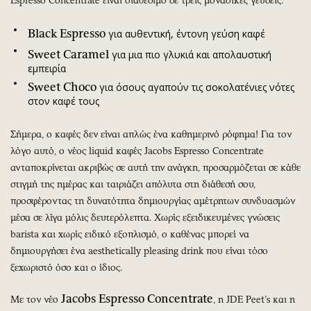
Espresso Concentrate είναι διαθέσιμο σε τρεις μοναδικές γεύσεις:
Black Espresso
για αυθεντική, έντονη γεύση καφέ
Sweet Caramel
για μια πιο γλυκιά και απολαυστική
εμπειρία
Sweet Choco
για όσους αγαπούν τις σοκολατένιες νότες
στον καφέ τους
Σήμερα, ο καφές δεν είναι απλώς ένα καθημερινό ρόφημα! Για τον
λόγο αυτό, ο νέος liquid καφές Jacobs Espresso Concentrate
ανταποκρίνεται ακριβώς σε αυτή την ανάγκη, προσαρμόζεται σε κάθε
στιγμή της ημέρας και ταιριάζει απόλυτα στη διάθεσή σου,
προσφέροντας τη δυνατότητα δημιουργίας αμέτρητων συνδυασμών
μέσα σε λίγα μόλις δευτερόλεπτα. Χωρίς εξειδικευμένες γνώσεις
barista και χωρίς ειδικό εξοπλισμό, ο καθένας μπορεί να
δημιουργήσει ένα aesthetically pleasing drink που είναι τόσο
ξεχωριστό όσο και ο ίδιος.
Jacobs
Espresso
Concentrate
Με τον νέο
, η JDE Peet’s και η