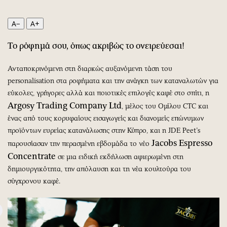
Περιβάλλον
Ταξίδια
Ελλάδα
Συνταγές
A−
A+
Κόσμος
Έξοδος
Το ρόφημά σου, όπως ακριβώς το ονειρεύεσαι!
Παράξενα
Media
Πολιτισμός
Εκπομπές
Ανταποκρινόμενη στη διαρκώς αυξανόμενη τάση του
Σινεμά
Wine routes
personalisation στα ροφήματα και την ανάγκη των καταναλωτών για
Θέατρο-Χορός
Podcasts
εύκολες, γρήγορες αλλά και ποιοτικές επιλογές καφέ στο σπίτι, η
Argosy Trading Company Ltd
Μουσική
Uncut
, μέλος του Ομίλου CTC και
ένας από τους κορυφαίους εισαγωγείς και διανομείς επώνυμων
Εικαστικά
Προσφορές
προϊόντων ευρείας κατανάλωσης στην Κύπρο, και η JDE Peet’s
Βιβλίο
Προσωπικότητες στην ''Κ''
Jacobs Espresso
παρουσίασαν την περασμένη εβδομάδα το νέο
Χειρόγραφα
Επιστολές
Concentrate
σε μια ειδική εκδήλωση αφιερωμένη στη
δημιουργικότητα, την απόλαυση και τη νέα κουλτούρα του
σύγχρονου καφέ.