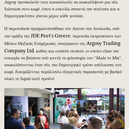
Argosy προσκαλούν τους καταναλωτές να ανακαλύψουν μια νέα
διάσταση στον καφέ, όπου η ευκολία συναντά την ποιότητα και η
δημιουργικότητα γίνεται μέρος κάθε γουλιάς.
Η παρουσίαση πραγματοποιήθηκε στο Amore στη Λευκωσία, από
JDE
Peet
’
s
Greece
την ομάδα της
, παρουσία εκπροσώπων των
Argosy Trading
Μέσων Μαζικής Ενημέρωσης, συνεργατών της
Company Ltd
, καθώς και content creators, οι οποίοι είχαν την
ευκαιρία να βιώσουν από κοντά τη φιλοσοφία του “Made to Mix”,
ανακαλύπτοντας έναν νέο, πιο δημιουργικό τρόπο απόλαυσης του
καφέ, δοκιμάζοντας παράλληλα εξαιρετικές παρασκευές με βασικό
υλικό το liquid αυτό προϊόν!