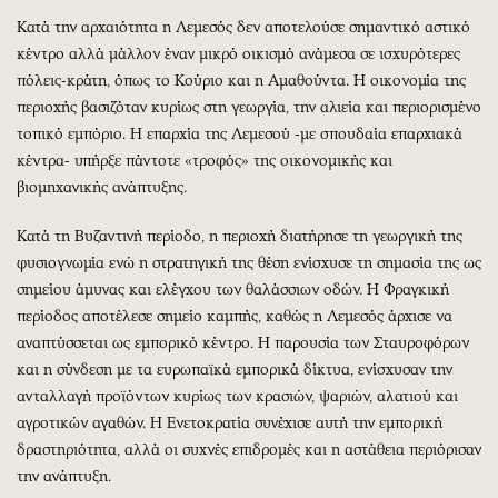
Κατά την αρχαιότητα η Λεμεσός δεν αποτελούσε σημαντικό αστικό
κέντρο αλλά μάλλον έναν μικρό οικισμό ανάμεσα σε ισχυρότερες
πόλεις-κράτη, όπως το Κούριο και η Αμαθούντα. Η οικονομία της
περιοχής βασιζόταν κυρίως στη γεωργία, την αλιεία και περιορισμένο
τοπικό εμπόριο. Η επαρχία της Λεμεσού -με σπουδαία επαρχιακά
κέντρα- υπήρξε πάντοτε «τροφός» της οικονομικής και
βιομηχανικής ανάπτυξης.
Κατά τη Βυζαντινή περίοδο, η περιοχή διατήρησε τη γεωργική της
φυσιογνωμία ενώ η στρατηγική της θέση ενίσχυσε τη σημασία της ως
σημείου άμυνας και ελέγχου των θαλάσσιων οδών. Η Φραγκική
περίοδος αποτέλεσε σημείο καμπής, καθώς η Λεμεσός άρχισε να
αναπτύσσεται ως εμπορικό κέντρο. Η παρουσία των Σταυροφόρων
και η σύνδεση με τα ευρωπαϊκά εμπορικά δίκτυα, ενίσχυσαν την
ανταλλαγή προϊόντων κυρίως των κρασιών, ψαριών, αλατιού και
αγροτικών αγαθών. Η Ενετοκρατία συνέχισε αυτή την εμπορική
δραστηριότητα, αλλά οι συχνές επιδρομές και η αστάθεια περιόρισαν
την ανάπτυξη.