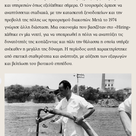
και υπηρεσιών όπως εξελίχθηκε σήμερα. Ο τουρισμός άρχισε να
αναπτύσσεται σταδιακά, με την κατασκευή ξενοδοχείων και την
προβολή της πόλης ως προορισμού διακοπών. Μετά το 1974
γνώρισε άλλη διάσταση. Μια οικονομία που βασιζόταν στο «Hiring»
χάθηκε εν μία νυχτί, για να υποχρεωθεί η πόλη να αναπτύξει τις
δυνατότητές της κοιτάζοντας και πάλι την θάλασσα η οποία υπήρξε
ανέκαθεν η μεγάλη της δύναμη. Η περίοδος αυτή χαρακτηρίστηκε
από σχετική σταθερότητα και ανάπτυξη, με αύξηση των εξαγωγών
και βελτίωση του βιοτικού επιπέδου.