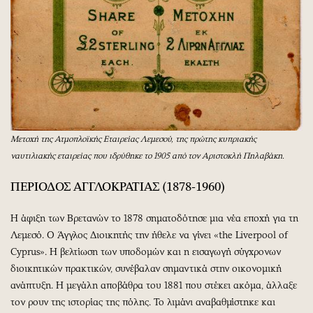
Μετοχή της Ατμοπλοϊκής Εταιρείας Λεμεσού, της πρώτης κυπριακής
ναυτιλιακής εταιρείας που ιδρύθηκε το 1905 από τον Αριστοκλή Πηλαβάκη.
ΠΕΡΙΟΔΟΣ ΑΓΓΛΟΚΡΑΤΙΑΣ (1878-1960)
Η άφιξη των Βρετανών το 1878 σηματοδότησε μια νέα εποχή για τη
Λεμεσό. Ο Άγγλος Διοικητής την ήθελε να γίνει «the Liverpool of
Cyprus». Η βελτίωση των υποδομών και η εισαγωγή σύγχρονων
διοικητικών πρακτικών, συνέβαλαν σημαντικά στην οικονομική
ανάπτυξη. Η μεγάλη αποβάθρα του 1881 που στέκει ακόμα, άλλαξε
τον ρουν της ιστορίας της πόλης. Το λιμάνι αναβαθμίστηκε και