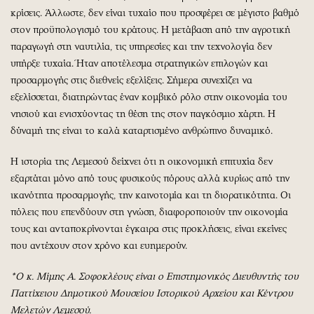
κρίσεις. Άλλωστε, δεν είναι τυχαίο που προσφέρει σε μέγιστο βαθμό
στον προϋπολογισμό του κράτους. Η μετάβαση από την αγροτική
παραγωγή στη ναυτιλία, τις υπηρεσίες και την τεχνολογία δεν
υπήρξε τυχαία. Ήταν αποτέλεσμα στρατηγικών επιλογών και
προσαρμογής στις διεθνείς εξελίξεις. Σήμερα συνεχίζει να
εξελίσσεται, διατηρώντας έναν κομβικό ρόλο στην οικονομία του
νησιού και ενισχύοντας τη θέση της στον παγκόσμιο χάρτη. Η
δύναμή της είναι το καλά καταρτισμένο ανθρώπινο δυναμικό.
Η ιστορία της Λεμεσού δείχνει ότι η οικονομική επιτυχία δεν
εξαρτάται μόνο από τους φυσικούς πόρους αλλά κυρίως από την
ικανότητα προσαρμογής, την καινοτομία και τη διορατικότητα. Οι
πόλεις που επενδύουν στη γνώση, διαφοροποιούν την οικονομία
τους και ανταποκρίνονται έγκαιρα στις προκλήσεις, είναι εκείνες
που αντέχουν στον χρόνο και ευημερούν.
*Ο κ. Μίμης Α. Σοφοκλέους είναι ο Επιστημονικός Διευθυντής του
Παττίχειου Δημοτικού Μουσείου Ιστορικού Αρχείου και Κέντρου
Μελετών Λεμεσού.