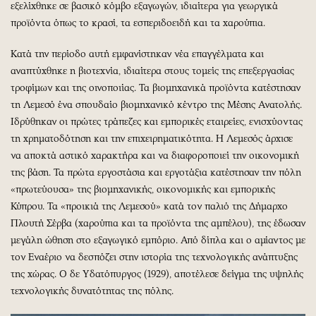
εξελίχθηκε σε βασικό κόμβο εξαγωγών, ιδιαίτερα για γεωργικά
προϊόντα όπως το κρασί, τα εσπεριδοειδή και τα χαρούπια.
Κατά την περίοδο αυτή εμφανίστηκαν νέα επαγγέλματα και
αναπτύχθηκε η βιοτεχνία, ιδιαίτερα στους τομείς της επεξεργασίας
τροφίμων και της οινοποιίας. Τα βιομηχανικά προϊόντα κατέστησαν
τη Λεμεσό ένα σπουδαίο βιομηχανικό κέντρο της Μέσης Ανατολής.
Ιδρύθηκαν οι πρώτες τράπεζες και εμπορικές εταιρείες, ενισχύοντας
τη χρηματοδότηση και την επιχειρηματικότητα. Η Λεμεσός άρχισε
να αποκτά αστικό χαρακτήρα και να διαφοροποιεί την οικονομική
της βάση. Τα πρώτα εργοστάσια και εργοτάξια κατέστησαν την πόλη
«πρωτεύουσα» της βιομηχανικής, οικονομικής και εμπορικής
Κύπρου. Τα «προικιά της Λεμεσού» κατά τον παλιό της Δήμαρχο
Πλουτή Σέρβα (χαρούπια και τα προϊόντα της αμπέλου), της έδωσαν
μεγάλη ώθηση στο εξαγωγικό εμπόριο. Από δίπλα και ο αμίαντος με
τον Εναέριο να δεσπόζει στην ιστορία της τεχνολογικής ανάπτυξης
της χώρας. Ο δε Υδατόπυργος (1929), αποτέλεσε δείγμα της υψηλής
τεχνολογικής δυνατότητας της πόλης.