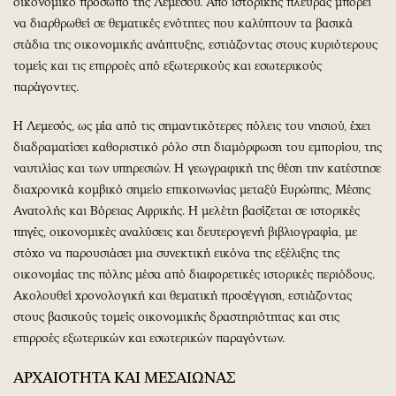
οικονομικό πρόσωπο της Λεμεσού. Από ιστορικής πλευράς μπορεί
να διαρθρωθεί σε θεματικές ενότητες που καλύπτουν τα βασικά
στάδια της οικονομικής ανάπτυξης, εστιάζοντας στους κυριότερους
τομείς και τις επιρροές από εξωτερικούς και εσωτερικούς
παράγοντες.
Η Λεμεσός, ως μία από τις σημαντικότερες πόλεις του νησιού, έχει
διαδραματίσει καθοριστικό ρόλο στη διαμόρφωση του εμπορίου, της
ναυτιλίας και των υπηρεσιών. Η γεωγραφική της θέση την κατέστησε
διαχρονικά κομβικό σημείο επικοινωνίας μεταξύ Ευρώπης, Μέσης
Ανατολής και Βόρειας Αφρικής. Η μελέτη βασίζεται σε ιστορικές
πηγές, οικονομικές αναλύσεις και δευτερογενή βιβλιογραφία, με
στόχο να παρουσιάσει μια συνεκτική εικόνα της εξέλιξης της
οικονομίας της πόλης μέσα από διαφορετικές ιστορικές περιόδους.
Ακολουθεί χρονολογική και θεματική προσέγγιση, εστιάζοντας
στους βασικούς τομείς οικονομικής δραστηριότητας και στις
επιρροές εξωτερικών και εσωτερικών παραγόντων.
ΑΡΧΑΙΟΤΗΤΑ ΚΑΙ ΜΕΣΑΙΩΝΑΣ