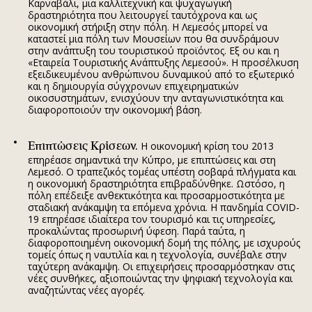
Καρναβάλι, μια καλλιτεχνική και ψυχαγωγική
δραστηριότητα που λειτουργεί ταυτόχρονα και ως
οικονομική στήριξη στην πόλη. Η Λεμεσός μπορεί να
καταστεί μια πόλη των Μουσείων που θα συνδράμουν
στην ανάπτυξη του τουριστικού προϊόντος. Εξ ου και η
«Εταιρεία Τουριστικής Ανάπτυξης Λεμεσού». Η προσέλκυση
εξειδικευμένου ανθρώπινου δυναμικού από το εξωτερικό
και η δημιουργία σύγχρονων επιχειρηματικών
οικοσυστημάτων, ενισχύουν την ανταγωνιστικότητα και
διαφοροποιούν την οικονομική βάση.
Επιπτώσεις Κρίσεων.
Η οικονομική κρίση του 2013
επηρέασε σημαντικά την Κύπρο, με επιπτώσεις και στη
Λεμεσό. Ο τραπεζικός τομέας υπέστη σοβαρά πλήγματα και
η οικονομική δραστηριότητα επιβραδύνθηκε. Ωστόσο, η
πόλη επέδειξε ανθεκτικότητα και προσαρμοστικότητα με
σταδιακή ανάκαμψη τα επόμενα χρόνια. Η πανδημία COVID-
19 επηρέασε ιδιαίτερα τον τουρισμό και τις υπηρεσίες,
προκαλώντας προσωρινή ύφεση. Παρά ταύτα, η
διαφοροποιημένη οικονομική δομή της πόλης, με ισχυρούς
τομείς όπως η ναυτιλία και η τεχνολογία, συνέβαλε στην
ταχύτερη ανάκαμψη. Οι επιχειρήσεις προσαρμόστηκαν στις
νέες συνθήκες, αξιοποιώντας την ψηφιακή τεχνολογία και
αναζητώντας νέες αγορές.