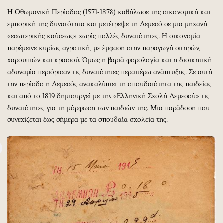
Η Οθωμανική Περίοδος (1571-1878) καθήλωσε της οικονομική και
εμπορική της δυνατότητα και μετέτρεψε τη Λεμεσό σε μια μηχανή
«εσωτερικής καύσεως» χωρίς πολλές δυνατότητες. Η οικονομία
παρέμεινε κυρίως αγροτική, με έμφαση στην παραγωγή σιτηρών,
χαρουπιών και κρασιού. Όμως η βαριά φορολογία και η διοικητική
αδυναμία περιόρισαν τις δυνατότητες περαιτέρω ανάπτυξης. Σε αυτή
την περίοδο η Λεμεσός ανακαλύπτει τη σπουδαιότητα της παιδείας
και από το 1819 δημιουργεί με την «Ελληνική Σχολή Λεμεσού» τις
δυνατότητες για τη μόρφωση των παιδιών της. Μια παράδοση που
συνεχίζεται έως σήμερα με τα σπουδαία σχολεία της.