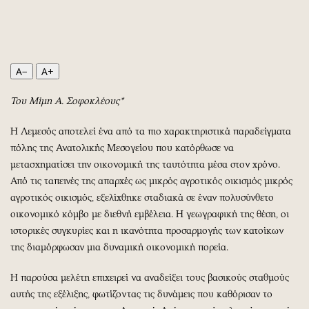
Περιβάλλον
Ταξίδια
Ελλάδα
Συνταγές
Κόσμος
Έξοδος
Παράξενα
Media
A−
A+
Πολιτισμός
Εκπομπές
Του Μίμη Α. Σοφοκλέους*
Σινεμά
Wine routes
Θέατρο-Χορός
Podcasts
Η Λεμεσός αποτελεί ένα από τα πιο χαρακτηριστικά παραδείγματα
Μουσική
Uncut
πόλης της Ανατολικής Μεσογείου που κατόρθωσε να
Εικαστικά
Προσφορές
μετασχηματίσει την οικονομική της ταυτότητα μέσα στον χρόνο.
Από τις ταπεινές της απαρχές ως μικρός αγροτικός οικισμός μικρός
Βιβλίο
Προσωπικότητες στην ''Κ''
αγροτικός οικισμός, εξελίχθηκε σταδιακά σε έναν πολυσύνθετο
Χειρόγραφα
Επιστολές
οικονομικό κόμβο με διεθνή εμβέλεια. Η γεωγραφική της θέση, οι
ιστορικές συγκυρίες και η ικανότητα προσαρμογής των κατοίκων
της διαμόρφωσαν μια δυναμική οικονομική πορεία.
Η παρούσα μελέτη επιχειρεί να αναδείξει τους βασικούς σταθμούς
αυτής της εξέλιξης, φωτίζοντας τις δυνάμεις που καθόρισαν το