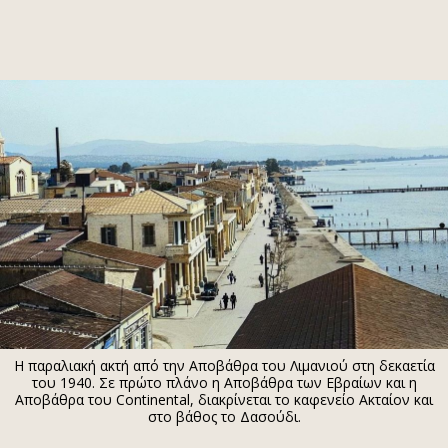
ΕΓΓΡΑΦΗ
ΕΙΣΟΔΟΣ
ΚΑΤΗΓΟΡΙΕΣ
ΣΥΝΔΕΣΗ
Κύπρος
Απόψεις
Παιδεία
Αρθρογραφία
Υγεία
The Hill
Πολιτική
Υγεία
Βουλευτικές 2026
Αγγελίες
Εκλογές 2024
Ενοικιάζονται
Η παραλιακή ακτή από την Αποβάθρα του Λιμανιού στη δεκαετία
Προεδρικές 2023
Πωλούνται
του 1940. Σε πρώτο πλάνο η Αποβάθρα των Εβραίων και η
Αποβάθρα του Continental, διακρίνεται το καφενείο Ακταίον και
Δημοσκοπήσεις
Ζητούν εργασία
στο βάθος το Δασούδι.
Διπλωματία
Θέσεις εργασίας