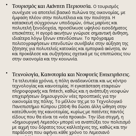
Τουρισμός και Ακίνητη Περιουσία.
Ο τουρισμός
συνέχισε να αποτελεί βασικό πυλώνα της οικονομίας, με
έμφαση πλέον στην πολυτέλεια και την ποιότητα. Η
κατασκευή σύγχρονων υποδομών, όπως μαρίνες και
πολυτελή ξενοδοχεία, προσέλκυσε υψηλού εισοδήματος
επισκέπτες. Η αγορά ακινήτων γνώρισε σημαντική άνθηση,
ιδιαίτερα λόγω ξένων επενδύσεων. Το πρόγραμμα
πολιτογραφήσεων επενδυτών συνέβαλε στην αύξηση της
ζήτησης για πολυτελείς κατοικίες και εμπορικά ακίνητα, αν
και προκάλεσε και συζητήσεις σχετικά με τις επιπτώσεις του
στην οικονομία και την κοινωνία.
Τεχνολογία, Καινοτομία και Νεοφυείς Επιχειρήσεις.
Τα τελευταία χρόνια, η πόλη αναδεικνύεται και ως κέντρο
τεχνολογίας και καινοτομίας. Η εγκατάσταση εταιρειών
πληροφορικής και fintech, καθώς και η ανάπτυξη νεοφυών
επιχειρήσεων δημιουργούν νέες προοπτικές για την
οικονομία της πόλης. Το μέλλον της με το Τεχνολογικό
Πανεπιστήμιο Κύπρου (2004) θα δώσει άλλη ώθηση στην
κατεύθυνση της καινοτομίας, κυρίως με πατέντες παντός
είδους που θα είναι τα «νέα προικιά». Την ίδια στιγμή, η
«δημιουργική Λεμεσός» μπορεί να αναπτύξει τον πολιτισμό
με αιχμή του δόρατος τους καλλιτέχνες της, καθώς και την
παράδοση που αφήνει κάθε χρόνο το Λεμεσιανό