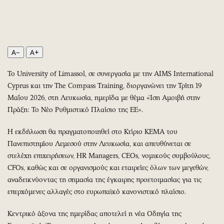
Περιβάλλον
Ταξίδια
Ελλάδα
Συνταγές
Κόσμος
Έξοδος
Παράξενα
Media
A−
A+
Πολιτισμός
Εκπομπές
Το University of Limassol, σε συνεργασία με την AIMS International
Σινεμά
Wine routes
Cyprus και την The Compass Training, διοργανώνει την Τρίτη 19
Θέατρο-Χορός
Podcasts
Μαΐου 2026, στη Λευκωσία, ημερίδα με θέμα «Ίση Αμοιβή στην
Μουσική
Uncut
Πράξη: Το Νέο Ρυθμιστικό Πλαίσιο της ΕΕ».
Εικαστικά
Προσφορές
Η εκδήλωση θα πραγματοποιηθεί στο Κτίριο ΚΕΜΑ του
Βιβλίο
Προσωπικότητες στην ''Κ''
Πανεπιστημίου Λεμεσού στην Λευκωσία, και απευθύνεται σε
Χειρόγραφα
Επιστολές
στελέχη επιχειρήσεων, HR Managers, CEOs, νομικούς συμβούλους,
CFOs, καθώς και σε οργανισμούς και εταιρείες όλων των μεγεθών,
αναδεικνύοντας τη σημασία της έγκαιρης προετοιμασίας για τις
επερχόμενες αλλαγές στο ευρωπαϊκό κανονιστικό πλαίσιο.
Κεντρικό άξονα της ημερίδας αποτελεί η νέα Οδηγία της