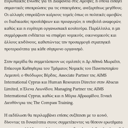
Ευρωπαϊκής Ένωσης για τη Διαφάνεια στις Αμοιβές, η οποία εισάγει
σημαντικές υποχρεώσεις για τις επιχειρήσεις, ανεξαρτήτως μεγέθους.
Οι αλλαγές επηρεάζουν καίριους τομείς όπως οι πολιτικές αμοιβών,
οι διαδικασίες προσλήψεων και προαγωγών, η υποβολή αναφορών,
καθώς και η ευρύτερη οργανωσιακή κουλτούρα. Παράλληλα, η μη
συμμόρφωση ενδέχεται να επιφέρει νομικούς, οικονομικούς και
άλλους κινδύνους, καθιστώντας την προσαρμογή στρατηγική
προτεραιότητα για κάθε σύγχρονο οργανισμό.
Στην ημερίδα θα συμμετάσχουν ως ομιλητές η Δρ Αθηνά Μωραΐτη,
Επίκουρη Καθηγήτρια του Τμήματος Νομικής του Πανεπιστημίου
Λεμεσού, ο Θεόδωρος Βέρδης, Associate Partner της AIMS
International Cyprus και Human Resources Director στην Abacus
Limited, η Έλενα Λεωνίδου, Managing Partner της AIMS
International Cyprus, καθώς και η Μύρια Αβρααμίδου, Γενική
Διευθύντρια της The Compass Training.
Η εκδήλωση θα περιλαμβάνει επίσης συζήτηση με το κοινό,
δίνοντας τη δυνατότητα στους συμμετέχοντες να θέσουν ερωτήματα