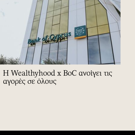
Η Wealthyhood x BoC ανοίγει τις
αγορές σε όλους