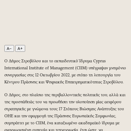
Περιβάλλον
Ταξίδια
Ελλάδα
Συνταγές
Κόσμος
Έξοδος
Παράξενα
Media
Πολιτισμός
Εκπομπές
Σινεμά
Wine routes
A−
A+
Θέατρο-Χορός
Podcasts
Μουσική
Uncut
Ο Δήμος Στροβόλου και το εκπαιδευτικό Ίδρυμα Cyprus
International Institute of Management (CIIM) υπέγραψαν μνημόνιο
Εικαστικά
Προσφορές
συνεργασίας στις 12 Οκτωβρίου 2022, με στόχο τη λειτουργία του
Βιβλίο
Προσωπικότητες στην ''Κ''
Κέντρου Πράσινης και Ψηφιακής Επιχειρηματικότητας Στροβόλου.
Χειρόγραφα
Επιστολές
Ο Δήμος, στο πλαίσιο της περιβαλλοντικής πολιτικής του, αλλά και
της προσπάθειάς του να προωθήσει την υλοποίηση μίας αειφόρου
στρατηγικής με γνώμονα τους 17 Στόχους Βιώσιμης Ανάπτυξης του
ΟΗΕ και την εφαρμογή της Πράσινης Ευρωπαϊκής Συμφωνίας,
συμπράττει με το CIIM, ένα καταξιωμένο ακαδημαϊκό ίδρυμα με
αναγνωρισμένη εμπειρία και τεχνογνωσία, έτσι ώστε, να