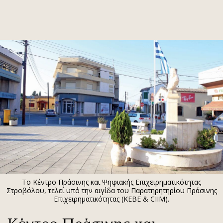
ΕΓΓΡΑΦΗ
ΕΙΣΟΔΟΣ
ΚΑΤΗΓΟΡΙΕΣ
ΣΥΝΔΕΣΗ
Κύπρος
Απόψεις
Παιδεία
Αρθρογραφία
Υγεία
The Hill
Πολιτική
Υγεία
Βουλευτικές 2026
Αγγελίες
Εκλογές 2024
Ενοικιάζονται
Το Κέντρο Πράσινης και Ψηφιακής Επιχειρηματικότητας
Προεδρικές 2023
Πωλούνται
Στροβόλου, τελεί υπό την αιγίδα του Παρατηρητηρίου Πράσινης
Επιχειρηματικότητας (ΚΕΒΕ & CIIM).
Δημοσκοπήσεις
Ζητούν εργασία
Διπλωματία
Θέσεις εργασίας