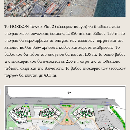
Το HORIZON Towers Plot 2 (τέσσερεις πύργοι) θα διαθέτει ενιαίο
υπόγειο χώρο, συνολικής έκτασης, 12 850 m2 και βάθους, 1,35 m. Το
υπόγειο θα περιλαμβάνει τα υπόγεια των τεσσάρων πύργων και του
κτηρίου πολλαπλών χρήσεων, καθώς και χώρους στάθμευσης. Το
βάθος του δαπέδου του υπογείου θα ισούται 1,35 m. To ολικό βάθος
της εκσκαφής του θα ανέρχεται σε 2,55 m, λόγω της τοποθέτησης
πέδιλου, σκιρτ και της εξυγίανσης. Το βάθος εκσκαφής των τεσσάρων
πύργων θα ισούται με 4,05 m.