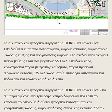
Το οικιστικό και εμπορικό συγκρότημα HORIZON Tower Plot
1 θα διαθέτει εμπορικά καταστήματα, χώρους εστίασης, γυμναστήριο
, χώρους ευεξίας και γραφειακούς χώρους. Στα σχέδια είναι ακόμα 1
πισίνα βάθους 1.4m και μεγέθους 550 m2, 1 παιδική χαρά,
κοινόχρηστοι χώροι με τραπεζοκαθίσματα, χώροι πρασίνου,
συνολικής έκτασης 575 m2, χώροι στάθμευσης για αυτοκίνητα και
ποδήλατα και εσωτερικό οδικό δίκτυο.
Το οικιστικό και εμπορικό συγκρότημα HORIZON Tower Plot 2 θα
συμπεριλαμβάνει ένα τριώροφο κτήριο δημόσιων πολλαπλών
χρήσεων, το οποίο θα διαθέτει εμπορικά καταστήματα και
γραφειακούς χώρους, χώρο υποδοχής, συνολικής έκτασης 279 m2,