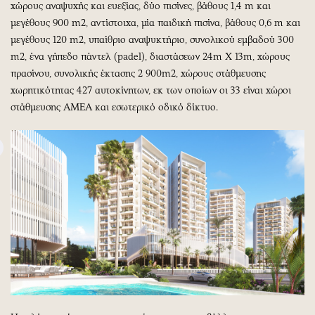
χώρους αναψυχής και ευεξίας, δύο πισίνες, βάθους 1,4 m και
μεγέθους 900 m2, αντίστοιχα, μία παιδική πισίνα, βάθους 0,6 m και
μεγέθους 120 m2, υπαίθριο αναψυκτήριο, συνολικού εμβαδού 300
m2, ένα γήπεδο πάντελ (padel), διαστάσεων 24m Χ 13m, χώρους
πρασίνου, συνολικής έκτασης 2 900m2, χώρους στάθμευσης
χωρητικότητας 427 αυτοκίνητων, εκ των οποίων οι 33 είναι χώροι
στάθμευσης ΑΜΕΑ και εσωτερικό οδικό δίκτυο.