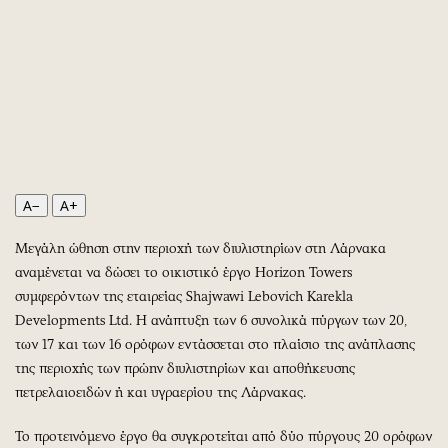
Περιβάλλον
Ταξίδια
Ελλάδα
Συνταγές
Κόσμος
Έξοδος
Παράξενα
Media
Πολιτισμός
Εκπομπές
Σινεμά
Wine routes
Θέατρο-Χορός
Podcasts
A−
A+
Μουσική
Uncut
Εικαστικά
Προσφορές
Μεγάλη ώθηση στην περιοχή των διυλιστηρίων στη Λάρνακα
Βιβλίο
Προσωπικότητες στην ''Κ''
αναμένεται να δώσει το οικιστικό έργο Horizon Towers
Χειρόγραφα
Επιστολές
συμφερόντων της εταιρείας Shajwawi Lebovich Karekla
Developments Ltd. Η ανάπτυξη των 6 συνολικά πύργων των 20,
των 17 και των 16 ορόφων εντάσσεται στο πλαίσιο της ανάπλασης
της περιοχής των πρώην διυλιστηρίων και αποθήκευσης
πετρελαιοειδών ή και υγραερίου της Λάρνακας.
Το προτεινόμενο έργο θα συγκροτείται από δύο πύργους 20 ορόφων