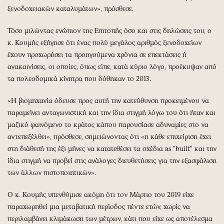
ξενοδοχειακών καταλυμάτων», πρόσθεσε.
Τόσο μιλώντας ενώπιον της Επιτοπής όσο και στις δηλώσεις του, ο
κ. Κουμής εξήγησε ότι ένας πολύ μεγάλος αριθμός ξενοδοχείων
έχουν προχωρήσει τα προηγούμενα χρόνια σε επεκτάσεις ή
ανακαινίσεις, οι οποίες, όπως είπε, κατά κύριο λόγο, προέκυψαν από
τα πολεοδομικά κίνητρα που δόθηκαν το 2013.
«Η βιομηχανία όδευσε προς αυτή την κατεύθυνση προκειμένου να
παραμείνει ανταγωνιστική και την ίδια στιγμή λόγω του ότι ήταν και
μαζικό φαινόμενο το κράτος κάπου παρουσίασε αδυναμίες στο να
αντεπεξέλθει», πρόσθεσε, σημειώνοντας ότι «η κάθε επιχείριση έχει
στη διάθεσή της έξι μήνες να κατατεθέσει τα σχέδια as "built" και την
ίδια στιγμή να προβεί στις ανάλογες διευθετήσεις για την εξασφάλιση
των άλλων πιστοποιητικών».
Ο κ. Κουμής υπενθύμισε ακόμη ότι τον Μάρτιο του 2019 είχε
παραχωρηθεί μια μεταβατική περίοδος πέντε ετών, χωρίς να
περιλαμβάνει κλιμάκωση των μέτρων, κάτι που είχε ως αποτέλεσμα