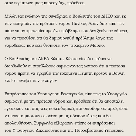
στην περίπτωση μιας πυρκαγιάς», πρόσθεσε.
Μιλώντας ενώπιον της συνεδρίας, ο Βουλευτής του ΔΗΚΟ και εκ
των εισηγητών της πρότασης νόμου Πανίκος Λεωνίδου, είπε πως
πάμε να αντιμετωπίσουμε ένα πρόβλημα που δεν ξεκίνησε σήμερα,
για να προσθέσει ότι θα δημιουργηθεί πρόβλημα λόγω της
νομοθεσίας που είχε θεσπιστεί τον περασμένο Μάρτιο.
Ο Βουλευτής του ΑΚΕΛ Κώστας Κώστα είπε ότι πρέπει να
διορθωθούν οι στρεβλώσεις σημειώνοντας ωστόσο ότι η πρόταση
νόμου πρέπει να εγκριθεί την ερχόμενη Πέμπτη προτού η Βουλή
κλείσει ενόψει των εκλογών.
Εκπρόσωπος του Υπουργείου Εσωτερικών, είπε πως το Υπουργείο
συμφωνεί με την πρόταση νόμου και πρόσθεσε ότι θα αποσταλεί
εγκύκλιος και στις νέες πολεοδομικές και οικοδομικές αρχές ώστε
να προετοιμαστούν σε σχέση με τις αδειοδοτήσεις που θα
ακολουθήσουν. Συμφωνία εξέφρασαν επίσης οι εκπρόσωποι
του Υπουργείου Δικαιοσύνης και της Πυροσβεστικής Υπηρεσίας.