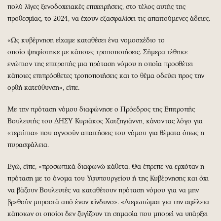
πολύ λίγες ξενοδοχειακές επιχειρήσεις, στο τέλος αυτής της
προθεσμίας, το 2024, να έχουν εξασφαλίσει τις απαιτούμενες άδειες.
«Ως κυβέρνηση είχαμε καταθέσει ένα νομοσχέδιο το
οποίο ψηφίστηκε με κάποιες τροποποιήσεις. Σήμερα τέθηκε
ενώπιον της επιτροπής μια πρόταση νόμου η οποία προσθέτει
κάποιες επιπρόσθετες τροποποιήσεις και το θέμα οδεύει προς την
ορθή κατεύθυνση», είπε.
Με την πρόταση νόμου διαφώνησε ο Πρόεδρος της Επιτροπής
Βουλευτής του ΔΗΣΥ Κυριάκος Χατζηγιάννη, κάνοντας λόγο για
«τερτίπια» που αγνοούν απαιτήσεις του νόμου για θέματα όπως η
πυρασφάλεια.
Εγώ, είπε, «προσωπικά διαφωνώ κάθετα. Θα έπρεπε να ερχόταν η
πρόταση με το όνομα του Υφυπουργείου ή της Κυβέρνησης και όχι
να βάζουν Βουλευτές να καταθέτουν πρόταση νόμου για να μην
βρεθούν μπροστά από έναν κίνδυνο». «Διερωτώμαι για την αφέλεια
κάποιων οι οποίοι δεν ζυγίζουν τη σημασία που μπορεί να υπάρξει