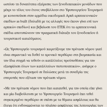
ωστόσο τη δυνατότητα εξαίρεσης των ξενοδοχειακών μονάδων που
μέχρι το τέλος του έτους υποβάλλουν στο Υφυπουργείου Τουρισμού
με κοινοποίηση στην αρμόδια οικοδομική Αρχή αρχιτεκτονικών
σχεδίων as built (δηλαδή με τις αλλαγές που έχουν γίνει επί των
αρχικών σχεδίων) και βεβαίωση του ΕΤΕΚ ότι τα αρχιτεκτονικά
σχέδια αποτυπώνουν την πραγματική διάταξη του ξενοδοχείου ή
τουριστικού καταλύματος.
«Ως Υφυπουργείο τουρισμού χαιρετίζουμε την πρόταση νόμου γιατί
είναι σημαντικό να δοθεί το χρονικό περιθώριο στη βιομηχανία και
την ίδια στιγμή να τεθούν οι κατάλληλες προϋποθέσεις για την
εξασφάλιση όλων των κατάλληλων πιστοποιητικών», ανέφερε ο
Υφυπουργός Τουρισμού σε δηλώσεις μετά τη συνεδρία της
επιτροπής που εξέτασε την πρόταση νόμου.
«Με την πρόταση νόμου που έχει κατατεθεί, για την οποία είχε γίνει
και μία διαβούλευση με το Υφυπουργείο Τουρισμού έχει τεθεί
συγκεκριμένο περιθώριο σε σχέση με τα θέματα ασφάλειας και θα
έλεγα ότι ενδυναμώνεται το πλαίσιο ασφάλειας της λειτουργίας των