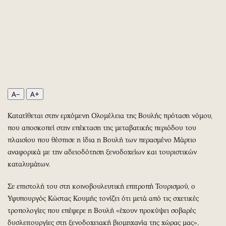
Περιβάλλον
Ταξίδια
Ελλάδα
Συνταγές
Κόσμος
Έξοδος
Παράξενα
Media
Πολιτισμός
Εκπομπές
Σινεμά
Wine routes
Θέατρο-Χορός
Podcasts
A−
A+
Μουσική
Uncut
Κατατίθεται στην ερχόμενη Ολομέλεια της Βουλής πρόταση νόμου,
Εικαστικά
Προσφορές
που αποσκοπεί στην επέκταση της μεταβατικής περιόδου του
Βιβλίο
Προσωπικότητες στην ''Κ''
πλαισίου που θέσπισε η ίδια η Βουλή των περασμένο Μάρτιο
Χειρόγραφα
Επιστολές
αναφορικά με την αδειοδότηση ξενοδοχείων και τουριστικών
καταλυμάτων.
Σε επιστολή του στη κοινοβουλευτική επιτροπή Τουρισμού, ο
Υφυπουργός Κώστας Κουμής τονίζει ότι μετά από τις σχετικές
τροπολογίες που επέφερε η Βουλή «έχουν προκύψει σοβαρές
δυσλειτουργίες στη ξενοδοχειακή βιομηχανία της χώρας μας».