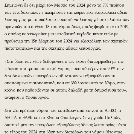
Σημειώνει δε ότι μέχρι τον Μάρτιο του 2024 μόνο το 7% περίπου
των ξενοδοχειακών επιχειρήσεων της χώρας είχε εξασφαλίσει άδεια
λειτουργίας, με το υπόλοιπο ποσοστό να λειτουργεί στο πλαίσιο των
προνοιών του άρθρου 18 του νόμου όπως αυτός ψηφίστηκε το 2019,
ο οποίος παραχωρούσε μια μεταβατική περίοδο πέντε ετών με
προθεσμία την 15η Μαρτίου του 2024 για εξασφάλιση των σχετικών
πιστοποιητικών και της σχετικής άδειας λειτουργίας.
«Στη βάση των νέων δεδομένων, όπως έχουν διαμορφωθεί με την
ψήφιση του τροποποιητικού νόμου, ποσοστό πέραν του 90% των
ξενοδοχειακών επιχειρήσεων αδυνατούν να εξασφαλίσουν τα
απαιτούμενα πιστοποιητικά, που επιβάλλονται από το Νόμο, στον
χρόνο που καθορίζονται σε αυτόν, δηλαδή με τη δημοσίευσή του»,
αναφέρει ο Υφυπουργός.
Στη νέα πρόταση νόμου που κατέθεσαν από κοινού το ΔΗΚΟ, η
ΔΗΠΑ, η ΕΔΕΚ και το Κίνημα Οικολόγων-Συνεργασία Πολιτών,
διατηρεί μεν την υποχρέωση εξασφάλισης άδειας λειτουργίας μέχρι
το τέλος του 2024 στη βάση των διατάξεων του νόμου, θέτοντας