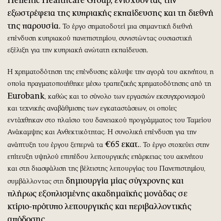
εξωστρέφεια της κυπριακής εκπαίδευσης και τη διεθνή
της παρουσία.
Το έργο σηματοδοτεί μια σημαντική διεθνή
επένδυση κυπριακού πανεπιστημίου, συνιστώντας ουσιαστική
εξέλιξη για την κυπριακή ανώτατη εκπαίδευση.
Η χρηματοδότηση της επένδυσης κάλυψε την αγορά του ακινήτου, η
οποία πραγματοποιήθηκε μέσω τραπεζικής χρηματοδότησης από τη
Eurobank
, καθώς και το σύνολο των εργασιών εκσυγχρονισμού
και τεχνικής αναβάθμισης των εγκαταστάσεων, οι οποίες
εντάχθηκαν στο πλαίσιο του δανειακού προγράμματος του Ταμείου
Ανάκαμψης και Ανθεκτικότητας. Η συνολική επένδυση για την
€65 εκατ.
ανάπτυξη του έργου ξεπερνά τα
. Το έργο στοχεύει στην
επίτευξη υψηλού επιπέδου λειτουργικής επάρκειας του ακινήτου
και στη διασφάλιση της βέλτιστης λειτουργίας του Πανεπιστημίου,
δημιουργία μίας σύγχρονης και
συμβάλλοντας στη
πλήρως εξοπλισμένης ακαδημαϊκής μονάδας σε
κτίριο-πρότυπο λειτουργικής και περιβαλλοντικής
απόδοσης
.