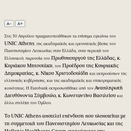
Περιβάλλον
Ταξίδια
Ελλάδα
Συνταγές
Κόσμος
Έξοδος
A−
A+
Παράξενα
Media
Πολιτισμός
Εκπομπές
Στις 30 Απριλίου πραγματοποιήθηκαν τα επίσημα εγκαίνια του
UNIC
Athens
, της ακαδημαϊκής και ερευνητικής βάσης του
Σινεμά
Wine routes
Πανεπιστημίου Λευκωσίας στην Ελλάδα, στην περιοχή του
Θέατρο-Χορός
Podcasts
Πρωθυπουργού της Ελλάδας, κ.
Ελληνικού, παρουσία του
Μουσική
Uncut
Κυριάκου Μητσοτάκη
Προέδρου της Κυπριακής
, του
Εικαστικά
Προσφορές
Δημοκρατίας, κ. Νίκου Χριστοδουλίδη
και εκπροσώπων της
Βιβλίο
Προσωπικότητες στην ''Κ''
ελληνικής κυβέρνησης, και της ακαδημαϊκής και επιχειρηματικής
Χειρόγραφα
Επιστολές
Αναπληρωτή
κοινότητας. Η Eurobank εκπροσωπήθηκε από τον
Διευθύνοντα Σύμβουλο, κ. Κωνσταντίνο Βασιλείου
και
άλλα στελέχη του Ομίλου.
Το
UNIC
Athens
αποτελεί επένδυση που υλοποιείται με
τη συμμετοχή του Πανεπιστημίου Λευκωσίας και της
Hellenic
Healthcare
Group
, ενισχύοντας την