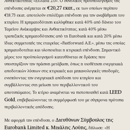
Ανθεκτικότητας «Ελλάδα 2.0». Ο συνολικός προϋπολογισμός της
€20,27 εκατ.,
επένδυσης ανέρχεται σε
εκ των οποίων περίπου
€18,73 εκατ. αποτελούν επιλέξιμη επένδυση για την αναβάθμιση του
κτηρίου. Η χρηματοδότηση καλύφθηκε κατά 40% από δάνειο του
Ταμείου Ανάκαμψης και Ανθεκτικότητας, κατά 40% μέσω
τραπεζικής χρηματοδότησης από τη Eurobank και κατά 20% μέσω
ίδιας συμμετοχής της εταιρείας «Fastforward A.E.», μέσω της οποίας
χρηματοδοτείται και υλοποιείται η κτιριακή επένδυση. Σημαντικό
μέρος του προϋπολογισμού κατευθύνεται σε δράσεις που
υποστηρίζουν την πράσινη μετάβαση, όπως η υιοθέτηση ενεργειακά
αποδοτικών λύσεων στις κτιριακές και μηχανολογικές υποδομές,
ενισχύοντας την ενεργειακή απόδοση του κτηρίου και
συμβάλλοντας στη μείωση του περιβαλλοντικού του
LEED
αποτυπώματος. Το κτίριο αναμένεται να πιστοποιηθεί κατά
Gold
, επιβεβαιώνοντας τη συμμόρφωσή του με σύγχρονα πρότυπα
περιβαλλοντικής απόδοσης.
Διευθύνων Σύμβουλος της
Με αφορμή την επένδυση, ο
Eurobank
Limited
κ. Μιχάλης Λούης,
δήλωσε: «Η