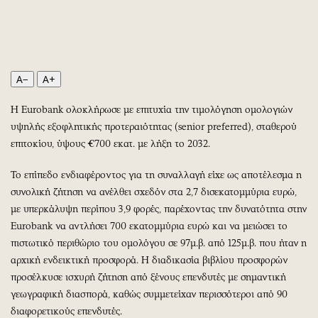
Περιβάλλον
Ταξίδια
Ελλάδα
Συνταγές
Κόσμος
Έξοδος
Παράξενα
Media
A−
A+
Πολιτισμός
Εκπομπές
Σινεμά
Wine routes
Η Eurobank ολοκλήρωσε με επιτυχία την τιμολόγηση ομολογιών
υψηλής εξοφλητικής προτεραιότητας (senior preferred), σταθερού
Θέατρο-Χορός
Podcasts
επιτοκίου, ύψους €700 εκατ. με λήξη το 2032.
Μουσική
Uncut
Εικαστικά
Προσφορές
Το επίπεδο ενδιαφέροντος για τη συναλλαγή είχε ως αποτέλεσμα η
Βιβλίο
Προσωπικότητες στην ''Κ''
συνολική ζήτηση να ανέλθει σχεδόν στα 2,7 δισεκατομμύρια ευρώ,
με υπερκάλυψη περίπου 3,9 φορές, παρέχοντας την δυνατότητα στην
Χειρόγραφα
Επιστολές
Eurobank να αντλήσει 700 εκατομμύρια ευρώ και να μειώσει το
πιστωτικό περιθώριο του ομολόγου σε 97μ.β. από 125μ.β. που ήταν η
αρχική ενδεικτική προσφορά. Η διαδικασία βιβλίου προσφορών
προσέλκυσε ισχυρή ζήτηση από ξένους επενδυτές με σημαντική
γεωγραφική διασπορά, καθώς συμμετείχαν περισσότεροι από 90
διαφορετικούς επενδυτές.