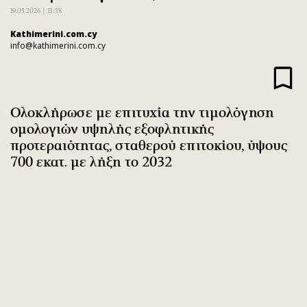
Αθλητισμός
Geek
19.05.2026 | 13:58
Κύπρος
Νέα
Kathimerini.com.cy
info@kathimerini.com.cy
Ελλάδα
Κινητά-tablets
Διεθνή
Social
Κληρώσεις Allwyn
Αυτοκίνηση
Ολοκλήρωσε με επιτυχία την τιμολόγηση
Οικονομική
Αφιερώματα
ομολογιών υψηλής εξοφλητικής
Οικονομία
Πολιτική
προτεραιότητας, σταθερού επιτοκίου, ύψους
Real Estate
Οικονομία
700 εκατ. με λήξη το 2032
Επιχειρήσεις
Γενικά
Αγορές
Αναδρομές
Money Review
Πρόσωπα
AstroBank Properties
Περιβάλλον
Trends
Good Life
Ενέργεια
Γυναίκα
Ναυτιλία
Showbiz