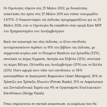
Οι Ομολογίες λήγουν στις 25 Μαΐου 2032, με δυνατότητα
ανάκλησης στο άρτιο στις 25 Μαΐου 2031 και ετήσιο τοκομερίδιο
3,875%. Ο διακανονισμός της έκδοσης προγραμματίζεται για τις 25
Μαΐου 2026, ενώ οι Ομολογίες θα εισαχθούν στην αγορά Euro MTF
του Χρηματιστηρίου του Λουξεμβούργου.
Κατά την κατανομή της νέας έκδοσης, οι ξένοι επενδυτές
αντιπροσωπεύουν περίπου το 91% του βιβλίου της έκδοσης, με
συμμετοχή κυρίως από το Ηνωμένο Βασίλειο και Ιρλανδία (32%),
συνολικά τις χώρες Γερμανία, Αυστρία και Ελβετία (21%), συνολικά
τις χώρες Βέλγιο, Ολλανδία και Λουξεμβούργο (13%) και τη Γαλλία
(12%). Όσον αφορά στον τύπο των επενδυτών, το 58%
κατανεμήθηκε σε Διαχειριστές Κεφαλαίων (Asset Managers), 18% σε
Τράπεζες και Τράπεζες Ιδιωτών (Private Banks), 13% σε Ασφαλιστικά
και Συνταξιοδοτικά Ταμεία και 9% σε Οργανισμούς Εναλλακτικών
Επενδύσεων (Hedge Funds).
Όπως σημειώνεται σε σχετική ανακοίνωση, τα κεφάλαια που θα