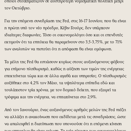
οποίοι στοιχηματίζουν σε αυστηρότερη νομισματική πολιτική μέχρι
τον Οκτώβριο.
Για την επόμενη συνεδρίαση της Fed, στις 16-17 Ιουνίου, που θα είναι
η πρώτη υπό τον νέο πρόεδρο, Κέβιν Γουόρς, δεν υπάρχουν
ιδιαίτερες διαφωνίες. Τόσο οι οικονομολόγοι όσο και οι επενδυτές
εκτιμούν ότι τα επιτόκια θα παραμείνουν στο 3,5-3,75%, με το 71%
των αναλυτών να πιστεύει ότι η απόφαση θα είναι ομόφωνη.
Τα μέλη της Fed θα εστιάσουν κυρίως στους αυξανόμενους φόβους
για επίμονο πληθωρισμό, καθώς η αύξηση των τιμών της ενέργειας
επεκτείνεται τώρα και σε άλλα αγαθά και υπηρεσίες. Ο πληθωρισμός
αυξήθηκε στο 4,2% τον Μάιο, τα υψηλότερα επίπεδα εδώ και
τουλάχιστον τρία χρόνια, με τον δομικό δείκτη, που εξαιρεί τα
τρόφιμα και την ενέργεια, να επιταχύνεται στο 2,9%.
Από τον Ιανουάριο, ένας αυξανόμενος αριθμός μελών της Fed πιέζει
να αλλάξει η ανακοίνωση που εκδίδεται μετά τις συνεδριάσεις, ώστε
να απαλειφθεί η διατύπωση που υπονοούσε ότι η επόμενη κίνηση
των επιτοκίων θα είναι μείωση. Τα τρία τέταρτα των οικονομολόγων