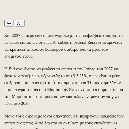
Περιβάλλον
Ταξίδια
Ελλάδα
Συνταγές
Κόσμος
Έξοδος
A−
A+
Παράξενα
Media
Πολιτισμός
Εκπομπές
Στο 2027 μεταφέρουν οι οικονομολόγοι τις προβλέψεις τους για τις
μειώσεις επιτοκίων στις ΗΠΑ, καθώς η Federal Reserve αναμένεται
Σινεμά
Wine routes
να κρατήσει το κόστος δανεισμού σταθερό έως τα μέσα του
Θέατρο-Χορός
Podcasts
επόμενου έτους.
Μουσική
Uncut
Εικαστικά
Προσφορές
Η Fed αναμένεται να μειώσει τα επιτόκια τον Ιούνιο του 2027 και
ξανά τον Δεκέμβριο, φέρνοντάς τα στο 3-3,25%, όπως είναι η μέση
Βιβλίο
Προσωπικότητες στην ''Κ''
εκτίμηση που προέκυψε από τη δημοσκόπηση 35 οικονομολόγων
Χειρόγραφα
Επιστολές
που πραγματοποίησε το Bloomberg. Στην αντίστοιχη δημοσκόπηση
του Μαρτίου, η πρώτη μείωση των επιτοκίων αναμενόταν να γίνει
μέσα στο 2026.
Μόνο τρεις οικονομολόγοι απάντησαν ότι περιμένουν αυξήσεις των
επιτοκίων φέτος. Αυτό έρχεται σε αντίθεση με τους επενδυτές, οι