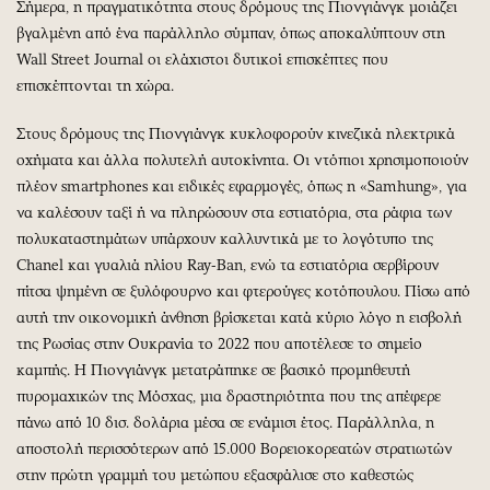
Σήμερα, η πραγματικότητα στους δρόμους της Πιονγιάνγκ μοιάζει
βγαλμένη από ένα παράλληλο σύμπαν, όπως αποκαλύπτουν στη
Wall Street Journal οι ελάχιστοι δυτικοί επισκέπτες που
επισκέπτονται τη χώρα.
Στους δρόμους της Πιονγιάνγκ κυκλοφορούν κινεζικά ηλεκτρικά
οχήματα και άλλα πολυτελή αυτοκίνητα. Οι ντόπιοι χρησιμοποιούν
πλέον smartphones και ειδικές εφαρμογές, όπως η «Samhung», για
να καλέσουν ταξί ή να πληρώσουν στα εστιατόρια, στα ράφια των
πολυκαταστημάτων υπάρχουν καλλυντικά με το λογότυπο της
Chanel και γυαλιά ηλίου Ray-Ban, ενώ τα εστιατόρια σερβίρουν
πίτσα ψημένη σε ξυλόφουρνο και φτερούγες κοτόπουλου. Πίσω από
αυτή την οικονομική άνθηση βρίσκεται κατά κύριο λόγο η εισβολή
της Ρωσίας στην Ουκρανία το 2022 που αποτέλεσε το σημείο
καμπής. Η Πιονγιάνγκ μετατράπηκε σε βασικό προμηθευτή
πυρομαχικών της Μόσχας, μια δραστηριότητα που της απέφερε
πάνω από 10 δισ. δολάρια μέσα σε ενάμισι έτος. Παράλληλα, η
αποστολή περισσότερων από 15.000 Βορειοκορεατών στρατιωτών
στην πρώτη γραμμή του μετώπου εξασφάλισε στο καθεστώς