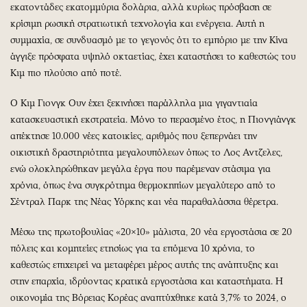
εκατοντάδες εκατομμύρια δολάρια, αλλά κυρίως πρόσβαση σε
κρίσιμη ρωσική στρατιωτική τεχνολογία και ενέργεια. Αυτή η
συμμαχία, σε συνδυασμό με το γεγονός ότι το εμπόριο με την Κίνα
άγγιξε πρόσφατα υψηλό οκταετίας, έχει καταστήσει το καθεστώς του
Κιμ πιο πλούσιο από ποτέ.
Ο Κιμ Γιονγκ Ουν έχει ξεκινήσει παράλληλα μια γιγαντιαία
κατασκευαστική εκστρατεία. Μόνο το περασμένο έτος, η Πιονγιάνγκ
απέκτησε 10.000 νέες κατοικίες, αριθμός που ξεπερνάει την
οικιστική δραστηριότητα μεγαλουπόλεων όπως το Λος Αντζελες,
ενώ ολοκληρώθηκαν μεγάλα έργα που παρέμεναν στάσιμα για
χρόνια, όπως ένα συγκρότημα θερμοκηπίων μεγαλύτερο από το
Σέντραλ Παρκ της Νέας Υόρκης και νέα παραθαλάσσια θέρετρα.
Μέσω της πρωτοβουλίας «20×10» μάλιστα, 20 νέα εργοστάσια σε 20
πόλεις και κομητείες ετησίως για τα επόμενα 10 χρόνια, το
καθεστώς επιχειρεί να μεταφέρει μέρος αυτής της ανάπτυξης και
στην επαρχία, ιδρύοντας κρατικά εργοστάσια και καταστήματα. Η
οικονομία της Βόρειας Κορέας αναπτύχθηκε κατά 3,7% το 2024, ο