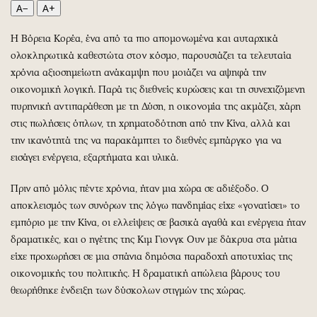
Περιβάλλον
Ταξίδια
A−
A+
Ελλάδα
Συνταγές
Η Βόρεια Κορέα, ένα από τα πιο απομονωμένα και αυταρχικά
Κόσμος
Έξοδος
ολοκληρωτικά καθεστώτα στον κόσμο, παρουσιάζει τα τελευταία
Παράξενα
Media
χρόνια αξιοσημείωτη ανάκαμψη που μοιάζει να αψηφά την
Πολιτισμός
Εκπομπές
οικονομική λογική. Παρά τις διεθνείς κυρώσεις και τη συνεχιζόμενη
Σινεμά
Wine routes
πυρηνική αντιπαράθεση με τη Δύση, η οικονομία της ακμάζει, χάρη
στις πωλήσεις όπλων, τη χρηματοδότηση από την Κίνα, αλλά και
Θέατρο-Χορός
Podcasts
την ικανότητά της να παρακάμπτει το διεθνές εμπάργκο για να
Μουσική
Uncut
εισάγει ενέργεια, εξαρτήματα και υλικά.
Εικαστικά
Προσφορές
Βιβλίο
Προσωπικότητες στην ''Κ''
Πριν από μόλις πέντε χρόνια, ήταν μια χώρα σε αδιέξοδο. Ο
αποκλεισμός των συνόρων της λόγω πανδημίας είχε «γονατίσει» το
Χειρόγραφα
Επιστολές
εμπόριο με την Κίνα, οι ελλείψεις σε βασικά αγαθά και ενέργεια ήταν
δραματικές, και ο ηγέτης της Κιμ Γιονγκ Ουν με δάκρυα στα μάτια
είχε προχωρήσει σε μια σπάνια δημόσια παραδοχή αποτυχίας της
οικονομικής του πολιτικής. Η δραματική απώλεια βάρους του
θεωρήθηκε ένδειξη των δύσκολων στιγμών της χώρας.