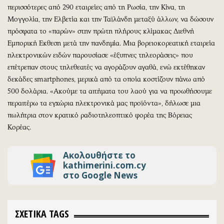
περισσότερες από 290 εταιρείες από τη Ρωσία, την Κίνα, τη
Μογγολία, την Ελβετία και την Ταϊλάνδη μεταξύ άλλων, να δώσουν
πρόσφατα το «παρών» στην πρώτη πλήρους κλίμακας Διεθνή
Εμπορική Εκθεση μετά την πανδημία. Μια βορειοκορεατική εταιρεία
ηλεκτρονικών ειδών παρουσίασε «έξυπνες τηλεοράσεις» που
επέτρεπαν στους τηλεθεατές να αγοράζουν αγαθά, ενώ εκτέθηκαν
δεκάδες smartphones, μερικά από τα οποία κοστίζουν πάνω από
500 δολάρια. «Ακούμε τα αιτήματα του λαού για να προωθήσουμε
περαιτέρω τα εγχώρια ηλεκτρονικά μας προϊόντα», δήλωσε μια
πωλήτρια στον κρατικό ραδιοτηλεοπτικό φορέα της Βόρειας
Κορέας.
Ακολουθήστε το
kathimerini.com.cy
στο Google News
ΣΧΕΤΙΚΑ TAGS