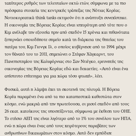
ταχύτερος ρυθμός των τελευταίων οκτώ ετών, σύμφωνα με τα πιο
πρόσφατα στοιχεία της κεντρικής τράπεζας της Νότιας Κορέας.
Νοτιοκορεατικά think tanks εκτιμούν ότι η ανάπτυξη συνεχίστηκε.
Η οικονομία της Βόρειας Κορέας είναι ισχυρότερη από τότε που ο
Κιμ ανέλαβε την εξουσία πριν από σχεδόν 15 χρόνια και πιθανότατα
ξεπερνάει οποιοδήποτε σημείο κατά τη διάρκεια της θητείας του
πατέρα του, Κιμ Γιονγκ Ιλ, ο οποίος κυβέρνησε από το 1994 μέχρι
τον θάνατό του το 2011, σημειώνει ο Στέφαν Χάγκαρντ, του
Πανεπιστημίου της Καλιφόρνιας στο Σαν Ντιέγκο, ερευνητής της
οικονομίας της Βόρειας Κορέας εδώ και δεκαετίες. «Αυτό είναι ένα
απίστευτο επίτευγμα για μια χώρα τόσο φτωχή», λέει.
Φυσικά, αυτή η λάμψη έχει τη σκοτεινή της πλευρά. Η Βόρεια
Κορέα παραμένει ένα από τα πιο καταπιεστικά καθεστώτα στον
κόσμο, ενώ μακριά από την πρωτεύουσα, οι μισοί σχεδόν από τους
26 εκατ. κατοίκους της υποσιτίζονται, σύμφωνα με έκθεση του ΟΗΕ.
Το ετήσιο ΑΕΠ της είναι λιγότερο από το 1% του συνόλου των ΗΠΑ,
ενώ η χώρα είναι ένας από τους χειρότερους παραβάτες των
ανθρωπίνων δικαιωμάτων στον κόσμο. Αυτό δεν εμπόδισε