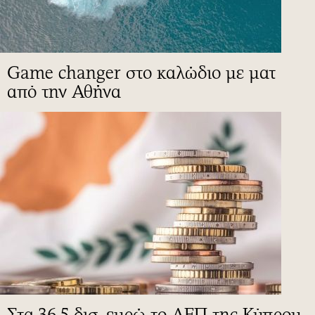
Game changer στο καλώδιο με ματ
από την Αθήνα
Στα 36,5 δισ. ευρώ το ΑΕΠ της Κύπρου