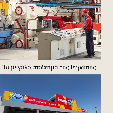
To μεγάλο στοίχημα της Ευρώπης