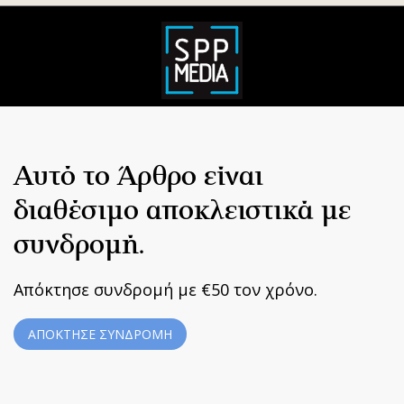
Αυτό το Άρθρο είναι
διαθέσιμο αποκλειστικά με
συνδρομή.
Απόκτησε συνδρομή με €50 τον χρόνο.
ΑΠΟΚΤΗΣΕ ΣΥΝΔΡΟΜΗ
Home
|
Terms & Conditions
|
Privacy Policy
|
About Us
|
Contact
Us
BUILT BY BDIGITAL
| ADA CMS |
POWERED BY WEBSTUDIO