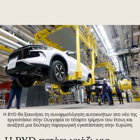
ΕΓΓΡΑΦΗ
ΕΙΣΟΔΟΣ
ΚΑΤΗΓΟΡΙΕΣ
ΣΥΝΔΕΣΗ
Κύπρος
Απόψεις
Παιδεία
Αρθρογραφία
Υγεία
The Hill
Πολιτική
Υγεία
Βουλευτικές 2026
Αγγελίες
Εκλογές 2024
Ενοικιάζονται
Η BYD θα ξεκινήσει τη συναρμολόγηση αυτοκινήτων στο νέο της
Προεδρικές 2023
Πωλούνται
εργοστάσιο στην Ουγγαρία το τέταρτο τρίμηνο του έτους και
αναζητεί μια δεύτερη παραγωγική εγκατάσταση στην Ευρώπη.
Δημοσκοπήσεις
Ζητούν εργασία
Διπλωματία
Θέσεις εργασίας