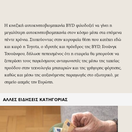
Περιβάλλον
Ταξίδια
Ελλάδα
Συνταγές
Κόσμος
Έξοδος
Η κινεζική αυτοκινητοβιομηχανία BYD φιλοδοξεί να γίνει η
Παράξενα
Media
μεγαλύτερη αυτοκινητοβιομηχανία στον κόσμο μέσα στα επόμενα
Πολιτισμός
Εκπομπές
πέντε χρόνια. Στοχεύοντας στην κορυφαία θέση που κατέχει εδώ
Σινεμά
Wine routes
και καιρό η Toyota, ο ιδρυτής και πρόεδρος της BYD, Γουάνγκ
Θέατρο-Χορός
Podcasts
Τσουάνφου, δήλωσε πεπεισμένος ότι η εταιρεία θα μπορούσε να
ξεπεράσει τους παγκόσμιους ανταγωνιστές της μέσω της ταχείας
Μουσική
Uncut
προόδου στην τεχνολογία μπαταριών και της γρήγορης φόρτισης,
Εικαστικά
Προσφορές
καθώς και μέσω της αυξανόμενης παραγωγής στο εξωτερικό, με
Βιβλίο
Προσωπικότητες στην ''Κ''
σημείο αιχμής την Ευρώπη.
Χειρόγραφα
Επιστολές
ΑΛΛΕΣ ΕΙΔΗΣΕΙΣ ΚΑΤΗΓΟΡΙΑΣ