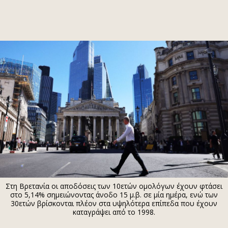
ΕΓΓΡΑΦΗ
ΕΙΣΟΔΟΣ
ΚΑΤΗΓΟΡΙΕΣ
ΣΥΝΔΕΣΗ
Κύπρος
Απόψεις
Παιδεία
Αρθρογραφία
Υγεία
The Hill
Πολιτική
Υγεία
Βουλευτικές 2026
Αγγελίες
Εκλογές 2024
Ενοικιάζονται
Στη Βρετανία οι αποδόσεις των 10ετών ομολόγων έχουν φτάσει
Προεδρικές 2023
Πωλούνται
στο 5,14% σημειώνοντας άνοδο 15 μ.β. σε μία ημέρα, ενώ των
30ετών βρίσκονται πλέον στα υψηλότερα επίπεδα που έχουν
Δημοσκοπήσεις
Ζητούν εργασία
καταγράψει από το 1998.
Διπλωματία
Θέσεις εργασίας