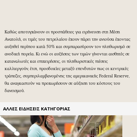
Περιβάλλον
Ταξίδια
Ελλάδα
Συνταγές
Κόσμος
Έξοδος
Παράξενα
Media
Καθώς αποτυγχάνουν οι προσπάθειες για ειρήνευση στη Μέση
Πολιτισμός
Εκπομπές
Ανατολή, οι τιμές του πετρελαίου έχουν πάρει την ανιούσα έχοντας
Σινεμά
Wine routes
αυξηθεί περίπου κατά 50% και συμπαρασύρουν τον πληθωρισμό σε
ανοδική πορεία. Κι ενώ οι αυξήσεις των τιμών γίνονται αισθητές σε
Θέατρο-Χορός
Podcasts
καταναλωτές και επιχειρήσεις, οι πληθωριστικές πιέσεις
Μουσική
Uncut
καλλιεργούν, έτσι, προσδοκίες μεταξύ επενδυτών πως οι κεντρικές
Εικαστικά
Προσφορές
τράπεζες, συμπεριλαμβανομένης της αμερικανικής Federal Reserve,
Βιβλίο
Προσωπικότητες στην ''Κ''
θα αναγκαστούν να προχωρήσουν σε αύξηση του κόστους του
Χειρόγραφα
Επιστολές
δανεισμού.
ΑΛΛΕΣ ΕΙΔΗΣΕΙΣ ΚΑΤΗΓΟΡΙΑΣ