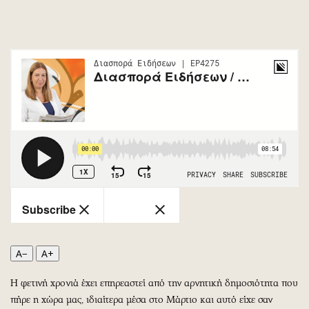
Περιβάλλον
Ταξίδια
Ελλάδα
Συνταγές
Κόσμος
Έξοδος
Παράξενα
Media
Πολιτισμός
Εκπομπές
Σινεμά
Wine routes
Θέατρο-Χορός
Podcasts
Μουσική
Uncut
Εικαστικά
Προσφορές
Βιβλίο
Προσωπικότητες στην ''Κ''
Χειρόγραφα
Επιστολές
A−
A+
Η φετινή χρονιά έχει επηρεαστεί από την αρνητική δημοσιότητα που
πήρε η χώρα μας, ιδιαίτερα μέσα στο Μάρτιο και αυτό είχε σαν