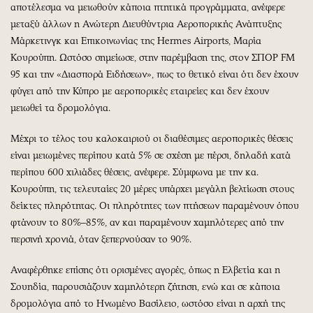
αποτέλεσμα να μειωθούν κάποια πτητικά προγράμματα, ανέφερε
μεταξύ άλλων η Ανώτερη Διευθύντρια Αεροπορικής Ανάπτυξης
Μάρκετινγκ και Επικοινωνίας της Hermes Airports, Μαρία
Κουρούπη. Ωστόσο σημείωσε, στην παρέμβαση της, στον ΣΠΟΡ FM
95 και την «Διασπορά Ειδήσεων», πως το θετικό είναι ότι δεν έχουν
φύγει από την Κύπρο με αεροπορικές εταιρείες και δεν έχουν
μειωθεί τα δρομολόγια.
Μέχρι το τέλος του καλοκαιριού οι διαθέσιμες αεροπορικές θέσεις
είναι μειωμένες περίπου κατά 5% σε σχέση με πέρσι, δηλαδή κατά
περίπου 600 χιλιάδες θέσεις, ανέφερε. Σύμφωνα με την κα.
Κουρούπη, τις τελευταίες 20 μέρες υπάρχει μεγάλη βελτίωση στους
δείκτες πληρότητας. Οι πληρότητες των πτήσεων παραμένουν όπου
φτάνουν το 80%–85%, αν και παραμένουν χαμηλότερες από την
περσινή χρονιά, όταν ξεπερνούσαν το 90%.
Αναφέρθηκε επίσης ότι ορισμένες αγορές, όπως η Ελβετία και η
Σουηδία, παρουσιάζουν χαμηλότερη ζήτηση, ενώ και σε κάποια
δρομολόγια από το Ηνωμένο Βασίλειο, ωστόσο είναι η αρχή της