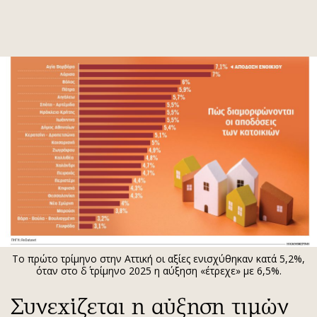
ΕΓΓΡΑΦΗ
ΕΙΣΟΔΟΣ
ΚΑΤΗΓΟΡΙΕΣ
ΣΥΝΔΕΣΗ
Κύπρος
Απόψεις
Παιδεία
Αρθρογραφία
Υγεία
The Hill
Πολιτική
Υγεία
Βουλευτικές 2026
Αγγελίες
Εκλογές 2024
Ενοικιάζονται
Το πρώτο τρίμηνο στην Αττική οι αξίες ενισχύθηκαν κατά 5,2%,
Προεδρικές 2023
Πωλούνται
όταν στο δ΄ τρίμηνο 2025 η αύξηση «έτρεχε» με 6,5%.
Δημοσκοπήσεις
Ζητούν εργασία
Συνεχίζεται η αύξηση τιμών
Διπλωματία
Θέσεις εργασίας