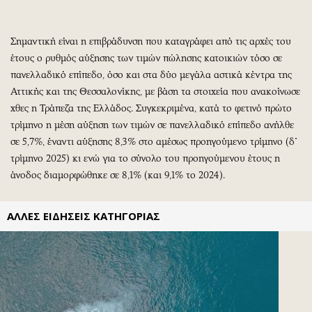
Περιβάλλον
Ταξίδια
Ελλάδα
Συνταγές
Σημαντική είναι η επιβράδυνση που καταγράφει από τις αρχές του
Κόσμος
Έξοδος
έτους ο ρυθμός αύξησης των τιμών πώλησης κατοικιών τόσο σε
Παράξενα
Media
πανελλαδικό επίπεδο, όσο και στα δύο μεγάλα αστικά κέντρα της
Πολιτισμός
Εκπομπές
Αττικής και της Θεσσαλονίκης, με βάση τα στοιχεία που ανακοίνωσε
Σινεμά
Wine routes
χθες η Τράπεζα της Ελλάδος. Συγκεκριμένα, κατά το φετινό πρώτο
Θέατρο-Χορός
Podcasts
τρίμηνο η μέση αύξηση των τιμών σε πανελλαδικό επίπεδο ανήλθε
σε 5,7%, έναντι αύξησης 8,3% στο αμέσως προηγούμενο τρίμηνο (δ΄
Μουσική
Uncut
τρίμηνο 2025) κι ενώ για το σύνολο του προηγούμενου έτους η
Εικαστικά
Προσφορές
άνοδος διαμορφώθηκε σε 8,1% (και 9,1% το 2024).
Βιβλίο
Προσωπικότητες στην ''Κ''
Χειρόγραφα
Επιστολές
ΑΛΛΕΣ ΕΙΔΗΣΕΙΣ ΚΑΤΗΓΟΡΙΑΣ