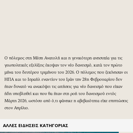
Περιβάλλον
Ταξίδια
Ελλάδα
Συνταγές
Κόσμος
Έξοδος
Παράξενα
Media
Πολιτισμός
Εκπομπές
Σινεμά
Wine routes
Θέατρο-Χορός
Podcasts
Ο πόλεμος στη Μέση Ανατολή και η γενικότερη ανησυχία για τις
Μουσική
Uncut
γεωπολιτικές εξελίξεις έκοψαν τον νέο δανεισμό, κατά τον πρώτο
Εικαστικά
Προσφορές
μήνα του δευτέρου τριμήνου του 2026. Ο πόλεμος που ξεκίνησαν οι
Βιβλίο
Προσωπικότητες στην ''Κ''
ΗΠΑ και το Ισραήλ εναντίον του Ιράν την 28η Φεβρουαρίου δεν
ήταν δυνατό να ανακόψει τις αιτήσεις για νέο δανεισμό που είχαν
Χειρόγραφα
Επιστολές
ήδη υποβληθεί και που θα ήταν στη ροή του δανεισμού εντός
Μάρτη 2026, ωστόσο από ό,τι φάνηκε η αβεβαιότητα είχε επιπτώσεις
στον Απρίλιο.
ΑΛΛΕΣ ΕΙΔΗΣΕΙΣ ΚΑΤΗΓΟΡΙΑΣ