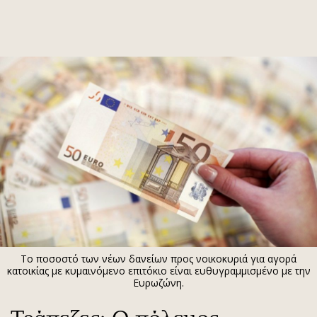
ΕΓΓΡΑΦΗ
ΕΙΣΟΔΟΣ
ΚΑΤΗΓΟΡΙΕΣ
ΣΥΝΔΕΣΗ
Κύπρος
Απόψεις
Παιδεία
Αρθρογραφία
Υγεία
The Hill
Πολιτική
Υγεία
Βουλευτικές 2026
Αγγελίες
Εκλογές 2024
Ενοικιάζονται
Το ποσοστό των νέων δανείων προς νοικοκυριά για αγορά
Προεδρικές 2023
Πωλούνται
κατοικίας με κυμαινόμενο επιτόκιο είναι ευθυγραμμισμένο με την
Ευρωζώνη.
Δημοσκοπήσεις
Ζητούν εργασία
Διπλωματία
Θέσεις εργασίας