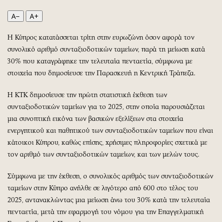
Περιβάλλον
Ταξίδια
A−
A+
Ελλάδα
Συνταγές
Κόσμος
Έξοδος
Η Κύπρος κατατάσσεται τρίτη στην ευρωζώνη όσον αφορά τον
Παράξενα
Media
συνολικό αριθμό συνταξιοδοτικών ταμείων, παρά τη μείωση κατά
Πολιτισμός
Εκπομπές
30% που καταγράφηκε την τελευταία πενταετία, σύμφωνα με
στοιχεία που δημοσίευσε την Παρασκευή η Κεντρική Τράπεζα.
Σινεμά
Wine routes
Θέατρο-Χορός
Podcasts
Η ΚΤΚ δημοσίευσε την πρώτη στατιστική έκθεση των
Μουσική
Uncut
συνταξιοδοτικών ταμείων για το 2025, στην οποία παρουσιάζεται
Εικαστικά
Προσφορές
μια συνοπτική εικόνα των βασικών εξελίξεων στα στοιχεία
ενεργητικού και παθητικού των συνταξιοδοτικών ταμείων που είναι
Βιβλίο
Προσωπικότητες στην ''Κ''
κάτοικοι Κύπρου, καθώς επίσης, χρήσιμες πληροφορίες σχετικά με
Χειρόγραφα
Επιστολές
τον αριθμό των συνταξιοδοτικών ταμείων, και των μελών τους.
Σύμφωνα με την έκθεση, ο συνολικός αριθμός των συνταξιοδοτικών
ταμείων στην Κύπρο ανήλθε σε λιγότερο από 600 στο τέλος του
2025, αντανακλώντας μια μείωση άνω του 30% κατά την τελευταία
πενταετία, μετά την εφαρμογή του νόμου για την Επαγγελματική