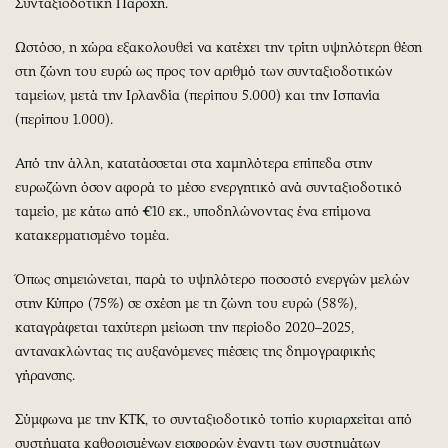
Συνταξιοδοτική Παροχή.
Ωστόσο, η χώρα εξακολουθεί να κατέχει την τρίτη υψηλότερη θέση
στη ζώνη του ευρώ ως προς τον αριθμό των συνταξιοδοτικών
ταμείων, μετά την Ιρλανδία (περίπου 5.000) και την Ισπανία
(περίπου 1.000).
Από την άλλη, κατατάσσεται στα χαμηλότερα επίπεδα στην
ευρωζώνη όσον αφορά το μέσο ενεργητικό ανά συνταξιοδοτικό
ταμείο, με κάτω από €10 εκ., υποδηλώνοντας ένα επίμονα
κατακερματισμένο τομέα.
Όπως σημειώνεται, παρά το υψηλότερο ποσοστό ενεργών μελών
στην Κύπρο (75%) σε σχέση με τη ζώνη του ευρώ (58%),
καταγράφεται ταχύτερη μείωση την περίοδο 2020–2025,
αντανακλώντας τις αυξανόμενες πιέσεις της δημογραφικής
γήρανσης.
Σύμφωνα με την ΚΤΚ, το συνταξιοδοτικό τοπίο κυριαρχείται από
συστήματα καθορισμένων εισφορών έναντι των συστημάτων