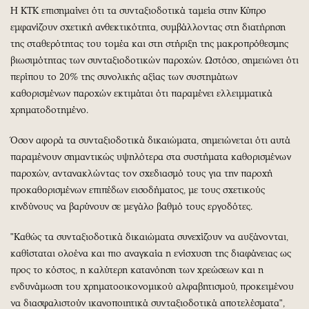
Η ΚΤΚ επισημαίνει ότι τα συνταξιοδοτικά ταμεία στην Κύπρο
εμφανίζουν σχετική ανθεκτικότητα, συμβάλλοντας στη διατήρηση
της σταθερότητας του τομέα και στη στήριξη της μακροπρόθεσμης
βιωσιμότητας των συνταξιοδοτικών παροχών. Ωστόσο, σημειώνει ότι
περίπου το 20% της συνολικής αξίας των συστημάτων
καθορισμένων παροχών εκτιμάται ότι παραμένει ελλειμματικά
χρηματοδοτημένο.
Όσον αφορά τα συνταξιοδοτικά δικαιώματα, σημειώνεται ότι αυτά
παραμένουν σημαντικώς υψηλότερα στα συστήματα καθορισμένων
παροχών, αντανακλώντας τον σχεδιασμό τους για την παροχή
προκαθορισμένων επιπέδων εισοδήματος, με τους σχετικούς
κινδύνους να βαρύνουν σε μεγάλο βαθμό τους εργοδότες.
"Καθώς τα συνταξιοδοτικά δικαιώματα συνεχίζουν να αυξάνονται,
καθίσταται ολοένα και πιο αναγκαία η ενίσχυση της διαφάνειας ως
προς το κόστος, η καλύτερη κατανόηση των χρεώσεων και η
ενδυνάμωση του χρηματοοικονομικού αλφαβητισμού, προκειμένου
να διασφαλιστούν ικανοποιητικά συνταξιοδοτικά αποτελέσματα",