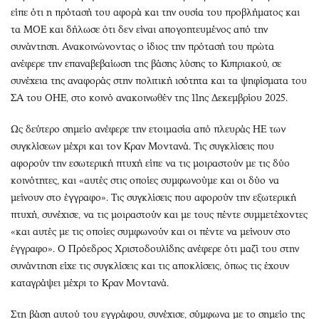
είπε ότι η πρότασή του αφορά και την ουσία του προβλήματος και
τα ΜΟΕ και δήλωσε ότι δεν είναι απογοητευμένος από την
συνάντηση. Ανακοινώνοντας ο ίδιος την πρότασή του πρώτα
ανέφερε την επαναβεβαίωση της βάσης λύσης το Κυπριακού, σε
συνέχεια της αναφοράς στην πολιτική ισότητα και τα ψηφίσματα του
ΣΑ του ΟΗΕ, στο κοινό ανακοινωθέν της 11ης Δεκεμβρίου 2025.
Ως δεύτερο σημείο ανέφερε την ετοιμασία από πλευράς ΗΕ των
συγκλίσεων μέχρι και τον Κραν Μοντανά. Τις συγκλίσεις που
αφορούν την εσωτερική πτυχή είπε να τις μοιραστούν με τις δύο
κοινότητες, και «αυτές στις οποίες συμφωνούμε και οι δύο να
μείνουν στο έγγραφο». Τις συγκλίσεις που αφορούν την εξωτερική
πτυχή, συνέχισε, να τις μοιραστούν και με τους πέντε συμμετέχοντες
«και αυτές με τις οποίες συμφωνούν και οι πέντε να μείνουν στο
έγγραφο». Ο Πρόεδρος Χριστοδουλίδης ανέφερε ότι μαζί του στην
συνάντηση είχε τις συγκλίσεις και τις αποκλίσεις, όπως τις έχουν
καταγράψει μέχρι το Κραν Μοντανά.
Στη βάση αυτού του εγγράφου, συνέχισε, σύμφωνα με το σημείο της