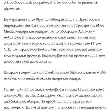
ο Πρόεδρος της Δημοκρατίας είπε ότι δεν θέλει να μιλήσει εκ
μέρους της.
Στην ερώτηση για το θέμα των οδοφραγμάτων, ο Πρόεδρος της
Δημοκρατίας είπε ότι είμαστε έτοιμοι για το οδόφραγμα της Μιας
Μηλιάς «ακόμα και σήμερα». Για το οδόφραγμα Αθηένου –
Αγλαντζιάς είπε πως στο πλαίσιο της πρότασης που υπέβαλε
ανέφερε ότι είναι έτοιμος να αποδεχθεί την εισήγηση του ΓΓ του
ΟΗΕ τον περασμένου Ιουλίου. «Δεν είναι δική μας πρόταση, δεν
είναι τουρκική πρόταση. Επαναλαμβάνω είναι πρόταση του ΓΓ που
μοιράστηκε μαζί μας», ανέφερε.
Εξέφρασε ετοιμότητα για διάνοιξη σημείου διέλευσης και στην οδό
Ληδήνης στην παλιά Λευκωσία ακόμα και σήμερα.
Για την πολιτική ισότητα, επανέλαβε ότι το θέμα λύθηκε στο κοινό
ανακοινωθέν της 11ης Δεκεμβρίου. «Και ποτέ δεν αμφισβητήθηκε
από δικής μας πλευράς. Το πρόβλημα που υπήρχε με τον
προηγούμενο Τ/κ ηγέτη ήταν γιατί παρουσίαζε την πολιτική ισότητα