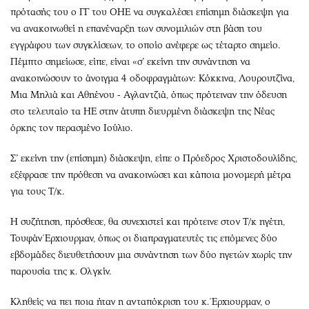
πρότασής του ο ΓΓ του ΟΗΕ να συγκαλέσει επίσημη διάσκεψη για
να ανακοινωθεί η επανέναρξη των συνομιλιών στη βάση του
εγγράφου των συγκλίσεων, το οποίο ανέφερε ως τέταρτο σημείο.
Πέμπτο σημείωσε, είπε, είναι «σ’ εκείνη την συνάντηση να
ανακοινώσουν το άνοιγμα 4 οδοφραγμάτων: Κόκκινα, Λουρουτζίνα,
Μια Μηλιά και Αθηένου - Αγλαντζιά, όπως πρότειναν την όδευση
στο τελευταίο τα ΗΕ στην άτυπη διευρμένη διάσκεψη της Νέας
όρκης τον περασμένο Ιούλιο.
Σ’ εκείνη την (επίσημη) διάσκεψη, είπε ο Πρόεδρος Χριστοδουλίδης,
εξέφρασε την πρόθεση να ανακοινώσει και κάποια μονομερή μέτρα
για τους Τ/κ.
Η συζήτηση, πρόσθεσε, θα συνεχιστεί και πρότεινε στον Τ/κ ηγέτη,
Τουφάν Έρχιουρμαν, όπως οι διαπραγματευτές τις επόμενες δύο
εβδομάδες διευθετήσουν μια συνάντηση των δύο ηγετών χωρίς την
παρουσία της κ. Ολγκίν.
Κληθείς να πει ποια ήταν η ανταπόκριση του κ. Έρχιουρμαν, ο