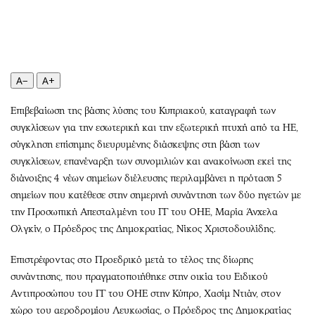
Περιβάλλον
Ταξίδια
Ελλάδα
Συνταγές
Κόσμος
Έξοδος
Παράξενα
Media
A−
A+
Πολιτισμός
Εκπομπές
Σινεμά
Wine routes
Επιβεβαίωση της βάσης λύσης του Κυπριακού, καταγραφή των
Θέατρο-Χορός
Podcasts
συγκλίσεων για την εσωτερική και την εξωτερική πτυχή από τα ΗΕ,
σύγκληση επίσημης διευρυμένης διάσκεψης στη βάση των
Μουσική
Uncut
συγκλίσεων, επανέναρξη των συνομιλιών και ανακοίνωση εκεί της
Εικαστικά
Προσφορές
διάνοιξης 4 νέων σημείων διέλευσης περιλαμβάνει η πρόταση 5
Βιβλίο
Προσωπικότητες στην ''Κ''
σημείων που κατέθεσε στην σημερινή συνάντηση των δύο ηγετών με
Χειρόγραφα
Επιστολές
την Προσωπική Απεσταλμένη του ΓΓ του ΟΗΕ, Μαρία Άνχελα
Ολγκίν, ο Πρόεδρος της Δημοκρατίας, Νίκος Χριστοδουλίδης.
Επιστρέφοντας στο Προεδρικό μετά το τέλος της δίωρης
συνάντησης, που πραγματοποιήθηκε στην οικία του Ειδικού
Αντιπροσώπου του ΓΓ του ΟΗΕ στην Κύπρο, Χασίμ Ντιάν, στον
χώρο του αεροδρομίου Λευκωσίας, ο Πρόεδρος της Δημοκρατίας