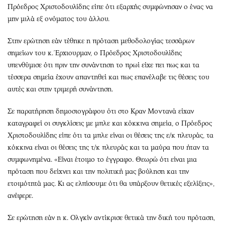
Πρόεδρος Χριστοδουλίδης είπε ότι εξαρχής συμφώνησαν ο ένας να
μην μιλά εξ ονόματος του άλλου.
Στην ερώτηση εάν τέθηκε η πρόταση μεθοδολογίας τεσσάρων
σημείων του κ. Έρχιουρμαν, ο Πρόεδρος Χριστοδουλίδης
υπενθύμισε ότι πριν την συνάντηση το πρωί είχε πει πως και τα
τέσσερα σημεία έχουν απαντηθεί και πως επανέλαβε τις θέσεις του
αυτές και στην τριμερή συνάντηση.
Σε παρατήρηση δημοσιογράφου ότι στο Κραν Μοντανά είχαν
καταγραφεί οι συγκλίσεις με μπλε και κόκκινα σημεία, ο Πρόεδρος
Χριστοδουλίδης είπε ότι τα μπλε είναι οι θέσεις της ε/κ πλευράς, τα
κόκκινα είναι οι θέσεις της τ/κ πλευράς και τα μαύρα που ήταν τα
συμφωνημένα. «Είναι έτοιμο το έγγραφο. Θεωρώ ότι είναι μια
πρόταση που δείχνει και την πολιτική μας βούληση και την
ετοιμότητά μας. Κι ας ελπίσουμε ότι θα υπάρξουν θετικές εξελίξεις»,
ανέφερε.
Σε ερώτηση εάν η κ. Ολγκίν αντίκρισε θετικά την δική του πρόταση,