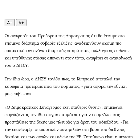
Περιβάλλον
Ταξίδια
Ελλάδα
Συνταγές
Κόσμος
Έξοδος
A−
A+
Παράξενα
Media
Οι αναφορές του Προέδρου της Δημοκρατίας ότι θα έχουμε στο
Πολιτισμός
Εκπομπές
επόμενο διάστημα σοβαρές εξελίξεις, αναδεικνύουν ακόμη πιο
Σινεμά
Wine routes
επιτακτικά την ανάγκη διαρκούς ετοιμότητας, συλλογικής ευθύνης
Θέατρο-Χορός
Podcasts
και υπεύθυνης στάσης απέναντι στον τόπο, αναφέρει σε ανακοίνωσή
Μουσική
Uncut
του ο ΔΗΣΥ.
Εικαστικά
Προσφορές
Την ίδια ώρα, ο ΔΗΣΥ τονίζει πως, το Κυπριακό αποτελεί την
Βιβλίο
Προσωπικότητες στην ''Κ''
κορυφαία προτεραιότητα του κόμματος, «γιατί αφορά την εθνική
Χειρόγραφα
Επιστολές
μας επιβίωση».
«Ο Δημοκρατικός Συναγερμός έχει σταθερές θέσεις», σημειώνει,
εκφράζοντας την ίδια στιγμή ετοιμότητα για να συμβάλει στις
προσπάθειες της δικής μας πλευράς για άρση του αδιεξόδου. «Για
την επανέναρξη ουσιαστικών συνομιλιών στη βάση του διεθνούς
δικαίου και των αρχών και αξιών της ΕΕ. Ζητούμενο είναι η μέγιστη