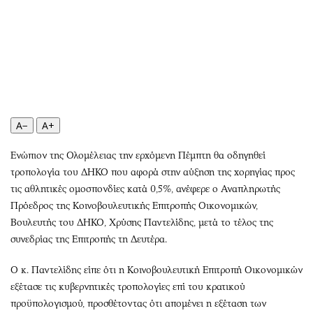
Περιβάλλον
Ταξίδια
Ελλάδα
Συνταγές
Κόσμος
Έξοδος
Παράξενα
Media
Πολιτισμός
Εκπομπές
Σινεμά
Wine routes
A−
A+
Θέατρο-Χορός
Podcasts
Μουσική
Uncut
Ενώπιον της Ολομέλειας την ερχόμενη Πέμπτη θα οδηγηθεί
Εικαστικά
Προσφορές
τροπολογία του ΔΗΚΟ που αφορά στην αύξηση της χορηγίας προς
Βιβλίο
Προσωπικότητες στην ''Κ''
τις αθλητικές ομοσπονδίες κατά 0,5%, ανέφερε ο Αναπληρωτής
Πρόεδρος της Κοινοβουλευτικής Επιτροπής Οικονομικών,
Χειρόγραφα
Επιστολές
Βουλευτής του ΔΗΚΟ, Χρύσης Παντελίδης, μετά το τέλος της
συνεδρίας της Επιτροπής τη Δευτέρα.
Ο κ. Παντελίδης είπε ότι η Κοινοβουλευτική Επιτροπή Οικονομικών
εξέτασε τις κυβερνητικές τροπολογίες επί του κρατικού
προϋπολογισμού, προσθέτοντας ότι απομένει η εξέταση των