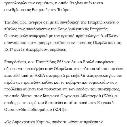
τροπολογιών των κομμάτων, η οποία θα γίνει σε έκτακτη
συνεδρίαση της Επιτροπής την Τετάρτη.
Την ίδια ώρα, ανέφερε ότι με τη συνεδρίαση της Τετάρτης κλείνει ο
κύκλος των συνεδριάσεων της Κοινοβουλευτικής Επιτροπής
Οικονομικών αναφορικά με τον κρατικό προϋπολογισμό. «Πλέον
οδηγούμαστε στην τριήμερη συζήτηση ενώπιον της Ολομέλειας στις
16, 17 και 18 Δεκεμβρίου», σημείωσε.
Επιπρόσθετα, ο κ. Παντελίδης δήλωσε ότι «η Βουλή αποφάσισε
σήμερα να παραπέμψει στην Ολομέλεια την πρόταση νόμου που έχει
κατατεθεί από το ΑΚΕΛ αναφορικά με επιβολή νέας φορολογίας στα
κέρδη των τραπεζών, καθώς και το κυβερνητικό νομοσχέδιο που
προβλέπει αύξηση του ποσοστού επί των εσόδων του στοιχήματος,
το οποίο δίνεται στον Κυπριακό Οργανισμό Αθλητισμού (ΚΟΑ), ο
οποίος με τη σειρά του διοχετεύει αυτό το ποσό στην Κυπριακή
Ομοσπονδία Ποδοσφαίρου (ΚΟΠ)».
«Ως Δημοκρατικό Κόμμα», συνέχισε, «έχουμε πρόθεση να