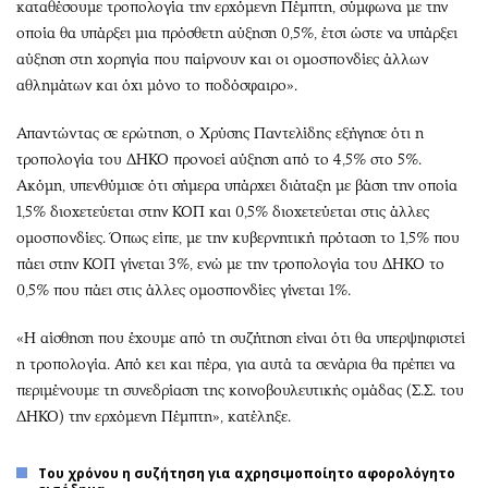
καταθέσουμε τροπολογία την ερχόμενη Πέμπτη, σύμφωνα με την
οποία θα υπάρξει μια πρόσθετη αύξηση 0,5%, έτσι ώστε να υπάρξει
αύξηση στη χορηγία που παίρνουν και οι ομοσπονδίες άλλων
αθλημάτων και όχι μόνο το ποδόσφαιρο».
Απαντώντας σε ερώτηση, ο Χρύσης Παντελίδης εξήγησε ότι η
τροπολογία του ΔΗΚΟ προνοεί αύξηση από το 4,5% στο 5%.
Ακόμη, υπενθύμισε ότι σήμερα υπάρχει διάταξη με βάση την οποία
1,5% διοχετεύεται στην ΚΟΠ και 0,5% διοχετεύεται στις άλλες
ομοσπονδίες. Όπως είπε, με την κυβερνητική πρόταση το 1,5% που
πάει στην ΚΟΠ γίνεται 3%, ενώ με την τροπολογία του ΔΗΚΟ το
0,5% που πάει στις άλλες ομοσπονδίες γίνεται 1%.
«Η αίσθηση που έχουμε από τη συζήτηση είναι ότι θα υπερψηφιστεί
η τροπολογία. Από κει και πέρα, για αυτά τα σενάρια θα πρέπει να
περιμένουμε τη συνεδρίαση της κοινοβουλευτικής ομάδας (Σ.Σ. του
ΔΗΚΟ) την ερχόμενη Πέμπτη», κατέληξε.
Του χρόνου η συζήτηση για αχρησιμοποίητο αφορολόγητο