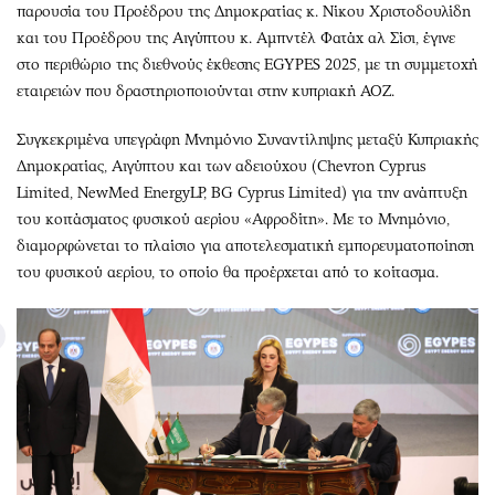
παρουσία του Προέδρου της Δημοκρατίας κ. Νίκου Χριστοδουλίδη
και του Προέδρου της Αιγύπτου κ. Αμπντέλ Φατάχ αλ Σίσι, έγινε
στο περιθώριο της διεθνούς έκθεσης EGYPES 2025, με τη συμμετοχή
εταιρειών που δραστηριοποιούνται στην κυπριακή ΑΟΖ.
Συγκεκριμένα υπεγράφη Μνημόνιο Συναντίληψης μεταξύ Κυπριακής
Δημοκρατίας, Αιγύπτου και των αδειούχου (Chevron Cyprus
Limited, NewMed EnergyLP, BG Cyprus Limited) για την ανάπτυξη
του κοιτάσματος φυσικού αερίου «Αφροδίτη». Με το Μνημόνιο,
διαμορφώνεται το πλαίσιο για αποτελεσματική εμπορευματοποίηση
του φυσικού αερίου, το οποίο θα προέρχεται από το κοίτασμα.