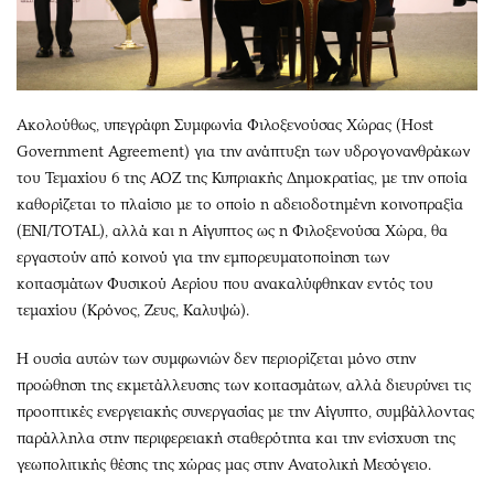
Ακολούθως, υπεγράφη Συμφωνία Φιλοξενούσας Χώρας (Host
Government Agreement) για την ανάπτυξη των υδρογονανθράκων
του Τεμαχίου 6 της ΑΟΖ της Κυπριακής Δημοκρατίας, με την οποία
καθορίζεται το πλαίσιο με το οποίο η αδειοδοτημένη κοινοπραξία
(ΕΝΙ/TOTAL), αλλά και η Αίγυπτος ως η Φιλοξενούσα Xώρα, θα
εργαστούν από κοινού για την εμπορευματοποίηση των
κοιτασμάτων Φυσικού Αερίου που ανακαλύφθηκαν εντός του
τεμαχίου (Κρόνος, Ζευς, Καλυψώ).
Η ουσία αυτών των συμφωνιών δεν περιορίζεται μόνο στην
προώθηση της εκμετάλλευσης των κοιτασμάτων, αλλά διευρύνει τις
προοπτικές ενεργειακής συνεργασίας με την Αίγυπτο, συμβάλλοντας
παράλληλα στην περιφερειακή σταθερότητα και την ενίσχυση της
γεωπολιτικής θέσης της χώρας μας στην Ανατολική Μεσόγειο.