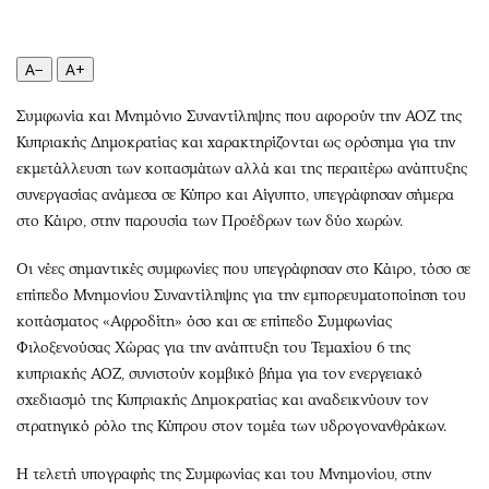
Περιβάλλον
Ταξίδια
Ελλάδα
Συνταγές
A−
A+
Κόσμος
Έξοδος
Παράξενα
Media
Συμφωνία και Μνημόνιο Συναντίληψης που αφορούν την ΑΟΖ της
Πολιτισμός
Εκπομπές
Κυπριακής Δημοκρατίας και χαρακτηρίζονται ως ορόσημα για την
Σινεμά
Wine routes
εκμετάλλευση των κοιτασμάτων αλλά και της περαιτέρω ανάπτυξης
συνεργασίας ανάμεσα σε Κύπρο και Αίγυπτο, υπεγράφησαν σήμερα
Θέατρο-Χορός
Podcasts
στο Κάιρο, στην παρουσία των Προέδρων των δύο χωρών.
Μουσική
Uncut
Εικαστικά
Προσφορές
Οι νέες σημαντικές συμφωνίες που υπεγράφησαν στο Κάιρο, τόσο σε
Βιβλίο
Προσωπικότητες στην ''Κ''
επίπεδο Μνημονίου Συναντίληψης για την εμπορευματοποίηση του
κοιτάσματος «Αφροδίτη» όσο και σε επίπεδο Συμφωνίας
Χειρόγραφα
Επιστολές
Φιλοξενούσας Χώρας για την ανάπτυξη του Τεμαχίου 6 της
κυπριακής ΑΟΖ, συνιστούν κομβικό βήμα για τον ενεργειακό
σχεδιασμό της Κυπριακής Δημοκρατίας και αναδεικνύουν τον
στρατηγικό ρόλο της Κύπρου στον τομέα των υδρογονανθράκων.
Η τελετή υπογραφής της Συμφωνίας και του Μνημονίου, στην