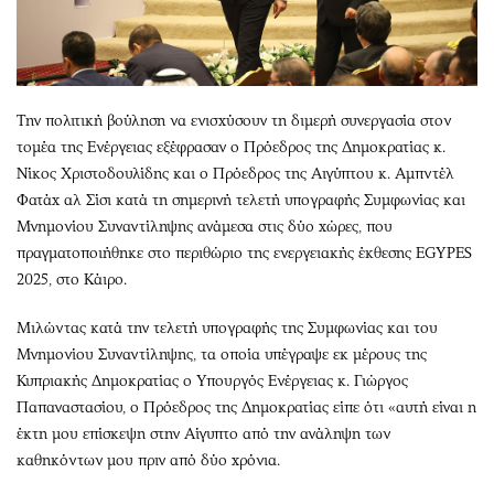
Την πολιτική βούληση να ενισχύσουν τη διμερή συνεργασία στον
τομέα της Ενέργειας εξέφρασαν ο Πρόεδρος της Δημοκρατίας κ.
Νίκος Χριστοδουλίδης και ο Πρόεδρος της Αιγύπτου κ. Αμπντέλ
Φατάχ αλ Σίσι κατά τη σημερινή τελετή υπογραφής Συμφωνίας και
Μνημονίου Συναντίληψης ανάμεσα στις δύο χώρες, που
πραγματοποιήθηκε στο περιθώριο της ενεργειακής έκθεσης EGYPES
2025, στο Κάιρο.
Μιλώντας κατά την τελετή υπογραφής της Συμφωνίας και του
Μνημονίου Συναντίληψης, τα οποία υπέγραψε εκ μέρους της
Κυπριακής Δημοκρατίας ο Υπουργός Ενέργειας κ. Γιώργος
Παπαναστασίου, ο Πρόεδρος της Δημοκρατίας είπε ότι «αυτή είναι η
έκτη μου επίσκεψη στην Αίγυπτο από την ανάληψη των
καθηκόντων μου πριν από δύο χρόνια.