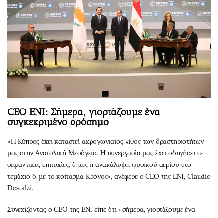
CEO ENI: Σήμερα, γιορτάζουμε ένα
συγκεκριμένο ορόσημο
«Η Κύπρος έχει καταστεί ακρογωνιαίος λίθος των δραστηριοτήτων
μας στην Ανατολική Μεσόγειο. Η συνεργασία μας έχει οδηγήσει σε
σημαντικές επιτυχίες, όπως η ανακάλυψη φυσικού αερίου στο
τεμάχιο 6, με το κοίτασμα Κρόνος», ανέφερε ο CEO της ENI, Claudio
Descalzi.
Συνεχίζοντας ο CEO της ENI είπε ότι «σήμερα, γιορτάζουμε ένα