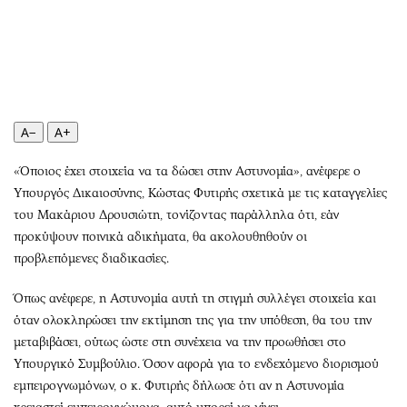
Περιβάλλον
Ταξίδια
Ελλάδα
Συνταγές
Κόσμος
Έξοδος
Παράξενα
Media
Πολιτισμός
Εκπομπές
A−
A+
Σινεμά
Wine routes
Θέατρο-Χορός
Podcasts
«Όποιος έχει στοιχεία να τα δώσει στην Αστυνομία», ανέφερε ο
Μουσική
Uncut
Υπουργός Δικαιοσύνης, Κώστας Φυτιρής σχετικά με τις καταγγελίες
του Μακάριου Δρουσιώτη, τονίζοντας παράλληλα ότι, εάν
Εικαστικά
Προσφορές
προκύψουν ποινικά αδικήματα, θα ακολουθηθούν οι
Βιβλίο
Προσωπικότητες στην ''Κ''
προβλεπόμενες διαδικασίες.
Χειρόγραφα
Επιστολές
Όπως ανέφερε, η Αστυνομία αυτή τη στιγμή συλλέγει στοιχεία και
όταν ολοκληρώσει την εκτίμηση της για την υπόθεση, θα του την
μεταβιβάσει, ούτως ώστε στη συνέχεια να την προωθήσει στο
Υπουργικό Συμβούλιο. Όσον αφορά για το ενδεχόμενο διορισμού
εμπειρογνωμόνων, ο κ. Φυτιρής δήλωσε ότι αν η Αστυνομία