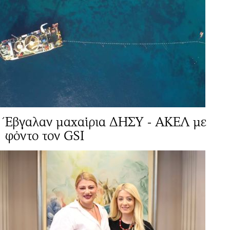
Έβγαλαν μαχαίρια ΔΗΣΥ - ΑΚΕΛ με
φόντο τον GSI