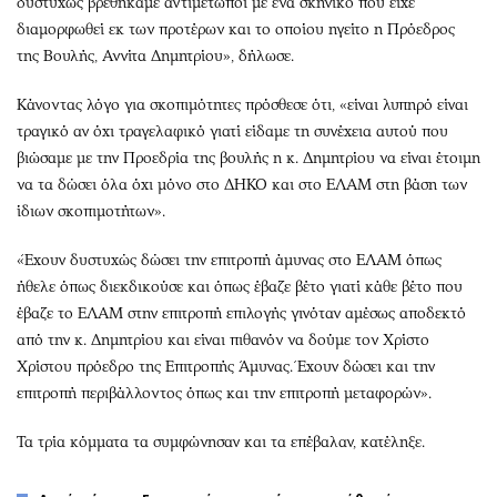
δυστυχώς βρεθήκαμε αντιμέτωποι με ένα σκηνικό που είχε
διαμορφωθεί εκ των προτέρων και το οποίου ηγείτο η Πρόεδρος
της Βουλής, Αννίτα Δημητρίου», δήλωσε.
Κάνοντας λόγο για σκοπιμότητες πρόσθεσε ότι, «είναι λυπηρό είναι
τραγικό αν όχι τραγελαφικό γιατί είδαμε τη συνέχεια αυτού που
βιώσαμε με την Προεδρία της βουλής η κ. Δημητρίου να είναι έτοιμη
να τα δώσει όλα όχι μόνο στο ΔΗΚΟ και στο ΕΛΑΜ στη βάση των
ίδιων σκοπιμοτήτων».
«Έχουν δυστυχώς δώσει την επιτροπή άμυνας στο ΕΛΑΜ όπως
ήθελε όπως διεκδικούσε και όπως έβαζε βέτο γιατί κάθε βέτο που
έβαζε το ΕΛΑΜ στην επιτροπή επιλογής γινόταν αμέσως αποδεκτό
από την κ. Δημητρίου και είναι πιθανόν να δούμε τον Χρίστο
Χρίστου πρόεδρο της Επιτροπής Άμυνας. Έχουν δώσει και την
επιτροπή περιβάλλοντος όπως και την επιτροπή μεταφορών».
Τα τρία κόμματα τα συμφώνησαν και τα επέβαλαν, κατέληξε.