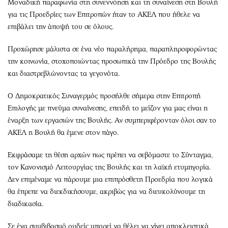
Μοναδική παραφωνία στη συνεννόηση και τη συναίνεση στη Βουλή
για τις Προεδρίες των Επιτροπών ήταν το ΑΚΕΛ που ήθελε να
επιβάλει την άποψή του σε όλους.
Προχώρησε μάλιστα σε ένα νέο παραλήρημα, παραπληροφορώντας
την κοινωνία, στοχοποιώντας προσωπικά την Πρόεδρο της Βουλής
και διαστρεβλώνοντας τα γεγονότα.
Ο Δημοκρατικός Συναγερμός προσήλθε σήμερα στην Επιτροπή
Επιλογής με πνεύμα συναίνεσης, επειδή το μείζον για μας είναι η
έναρξη των εργασιών της Βουλής. Αν συμπεριφέρονταν όλοι σαν το
ΑΚΕΛ η Βουλή θα έμενε στον πάγο.
Εκφράσαμε τη θέση αρχών πως πρέπει να σεβόμαστε το Σύνταγμα,
τον Κανονισμό Λειτουργίας της Βουλής και τη λαϊκή ετυμηγορία.
Δεν επιμέναμε να πάρουμε μια επιπρόσθετη Προεδρία που λογικά
θα έπρεπε να διεκδικήσουμε, ακριβώς για να διευκολύνουμε τη
διαδικασία.
Σε ένα συμβιβασμό ουδείς μπορεί να θέλει να γίνει αποκλειστικά