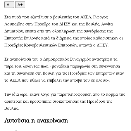
Περιβάλλον
Ταξίδια
A−
A+
Ελλάδα
Συνταγές
Στα πυρά που εξαπέλυσε ο βουλευτής του ΑΚΕΛ, Γιώργος
Κόσμος
Έξοδος
Λουκαϊδης στην Πρόεδρο του ΔΗΣΥ και της Βουλής, Αννίτα
Παράξενα
Media
Δημητρίου, έπειτα από την ολοκλήρωση της συνεδρίασης της
Πολιτισμός
Εκπομπές
Επιτροπής Επιλογής κατά τη διάρκεια της οποίας καθορίστηκαν οι
Σινεμά
Wine routes
Προεδρίες Κοινοβουλευτικών Επιτροπών, απαντά ο ΔΗΣΥ.
Θέατρο-Χορός
Podcasts
Σε ανακοίνωσή του ο Δημοκρατικός Συναγερμός αντιστρέφει τα
Μουσική
Uncut
πυρά του, λέγοντας πως, «μοναδική παραφωνία στη συνεννόηση
Εικαστικά
Προσφορές
και τη συναίνεση στη Βουλή για τις Προεδρίες των Επιτροπών ήταν
Βιβλίο
Προσωπικότητες στην ''Κ''
το ΑΚΕΛ που ήθελε να επιβάλει την άποψή του σε όλους».
Χειρόγραφα
Επιστολές
Την ίδια ώρα, έκανε λόγο για παραπληροφόρηση από το κόμμα της
αριστέρας και προσωπικής στοιχοποίησης της Προέδρου της
Βουλής.
Αυτούσια η ανακοίνωση