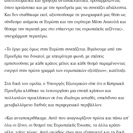
αποτελεσματικά και γρήγορα αντανακλαστικά, προσαρμόζοντας
όπου χρειάστηκε και με την προεδρεία μας να συνεχίζει αδιάλειπτα.
Και δεν σταθήκαμε εκεί, αξιοποιήσαμε τη γεωγραφική μας θέση ως
σύνδεσμο ανάμεσα σε Ευρώπη και την ευρύτερη Μέση Ανατολή και
θέσαμε την περιοχή μας στο επίκεντρο της ευρωπαϊκής ατζέντας»,
υπογράμμισε περαιτέρω.
«Το έργο μας όμως στην Ευρώπη συνεχίζεται. Βγαίνουμε από την
Προεδρία πιο δυνατοί, με ισχυρότερη φωνή, με σχέσεις
εμπιστοσύνης με κάθε κράτος μέλος και κάθε θεσμό παραμένοντας
ενεργοί στην πρώτη γραμμή των ευρωπαϊκών εξελίξεων», κατέληξε.
Στη δική του ομιλία, ο Υπουργός Εξωτερικών είπε ότι η Κυπριακή
Προεδρία κλήθηκε να λειτουργήσει μια εποχή κρίσεων και
πολλαπλών προκλήσεων σε ένα ιδιαίτερα ασταθές, επικίνδυνο και
μεταβαλλόμενο διεθνές και περιφερειακό περιβάλλον.
«Και ανταποκριθήκαμε. Αυτό που αναγνωρίζουν πρώτα και πάνω απ'
όλα οι ξένοι, οι θεσμοί της Ευρωπαϊκής Ένωσης, τα άλλα κράτη-
μέλη, τρίτες χώρες. Αυτό ακριβώς είναι που εξυπηρετεί και τη δική