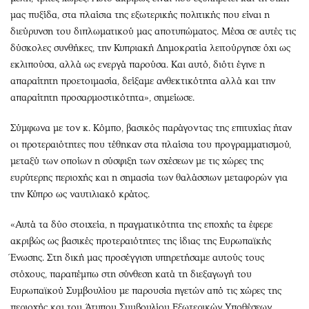
μας πυξίδα, στα πλαίσια της εξωτερικής πολιτικής που είναι η
διεύρυνση του διπλωματικού μας αποτυπώματος. Μέσα σε αυτές τις
δύσκολες συνθήκες, την Κυπριακή Δημοκρατία λειτούργησε όχι ως
εκλιπούσα, αλλά ως ενεργά παρούσα. Και αυτό, διότι έγινε η
απαραίτητη προετοιμασία, δείξαμε ανθεκτικότητα αλλά και την
απαραίτητη προσαρμοστικότητα», σημείωσε.
Σύμφωνα με τον κ. Κόμπο, βασικός παράγοντας της επιτυχίας ήταν
οι προτεραιότητες που τέθηκαν στα πλαίσια του προγραμματισμού,
μεταξύ των οποίων η σύσφιξη των σχέσεων με τις χώρες της
ευρύτερης περιοχής και η σημασία των θαλάσσιων μεταφορών για
την Κύπρο ως ναυτιλιακό κράτος.
«Αυτά τα δύο στοιχεία, η πραγματικότητα της εποχής τα έφερε
ακριβώς ως βασικές προτεραιότητες της ίδιας της Ευρωπαϊκής
Ένωσης. Στη δική μας προσέγγιση υπηρετήσαμε αυτούς τους
στόχους, παραπέμπω στη σύνθεση κατά τη διεξαγωγή του
Ευρωπαϊκού Συμβουλίου με παρουσία ηγετών από τις χώρες της
περιοχής και του Άτυπου Συμβουλίου Εξωτερικών Υποθέσεων