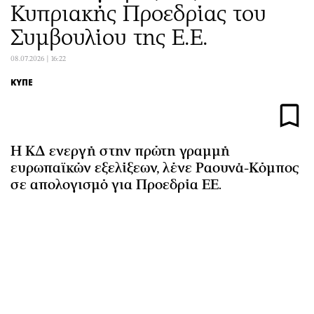
Κυπριακής Προεδρίας του
Αθλητισμός
Geek
Συμβουλίου της Ε.Ε.
Κύπρος
Νέα
Ελλάδα
Κινητά-tablets
08.07.2026 | 16:22
Διεθνή
Social
ΚΥΠΕ
Κληρώσεις Allwyn
Αυτοκίνηση
Οικονομική
Αφιερώματα
Οικονομία
Πολιτική
Η ΚΔ ενεργή στην πρώτη γραμμή
Real Estate
Οικονομία
ευρωπαϊκών εξελίξεων, λένε Ραουνά-Κόμπος
Επιχειρήσεις
Γενικά
σε απολογισμό για Προεδρία ΕΕ.
Αγορές
Αναδρομές
Money Review
Πρόσωπα
AstroBank Properties
Περιβάλλον
Trends
Good Life
Ενέργεια
Γυναίκα
Ναυτιλία
Showbiz