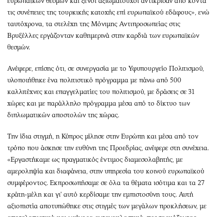
ευρωπαϊκών θεσμών και ξένοι αξιωματούχοι αντίκρισαν από κοντά
τις συνέπειες της τουρκικής κατοχής επί ευρωπαϊκού εδάφους», ενώ
ταυτόχρονα, τα στελέχη της Μόνιμης Αντιπροσωπείας στις
Βρυξέλλες εργάζονταν καθημερινά στην καρδιά των ευρωπαϊκών
θεσμών.
Ανέφερε, επίσης ότι, σε συνεργασία με το Υφυπουργείο Πολιτισμού,
υλοποιήθηκε ένα πολιτιστικό πρόγραμμα με πάνω από 500
καλλιτέχνες και επαγγελματίες του πολιτισμού, με δράσεις σε 31
χώρες και με παράλληλο πρόγραμμα μέσα από το δίκτυο των
διπλωματικών αποστολών της χώρας.
Την ίδια στιγμή, η Κύπρος μίλησε στην Ευρώπη και μέσα από τον
τρόπο που άσκησε την ευθύνη της Προεδρίας, ανέφερε στη συνέχεια.
«Εργαστήκαμε ως πραγματικός έντιμος διαμεσολαβητής, με
αμεροληψία και διαφάνεια, στην υπηρεσία του κοινού ευρωπαϊκού
συμφέροντος. Εκπροσωπήσαμε σε όλα τα θέματα ισότιμα και τα 27
κράτη-μέλη και γι' αυτό κερδίσαμε την εμπιστοσύνη τους. Αυτή
αξιοπιστία αποτυπώθηκε στις στιγμές των μεγάλων προκλήσεων, με