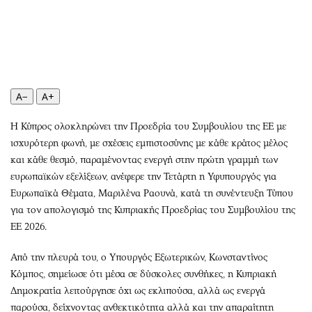
Περιβάλλον
Ταξίδια
Ελλάδα
Συνταγές
Κόσμος
Έξοδος
Παράξενα
Media
Πολιτισμός
Εκπομπές
A−
A+
Σινεμά
Wine routes
Θέατρο-Χορός
Podcasts
Η Κύπρος ολοκληρώνει την Προεδρία του Συμβουλίου της ΕΕ με
ισχυρότερη φωνή, με σχέσεις εμπιστοσύνης με κάθε κράτος μέλος
Μουσική
Uncut
και κάθε θεσμό, παραμένοντας ενεργή στην πρώτη γραμμή των
Εικαστικά
Προσφορές
ευρωπαϊκών εξελίξεων, ανέφερε την Τετάρτη η Υφυπουργός για
Βιβλίο
Προσωπικότητες στην ''Κ''
Ευρωπαϊκά Θέματα, Μαριλένα Ραουνά, κατά τη συνέντευξη Τύπου
Χειρόγραφα
Επιστολές
για τον απολογισμό της Κυπριακής Προεδρίας του Συμβουλίου της
ΕΕ 2026.
Από την πλευρά του, ο Υπουργός Εξωτερικών, Κωνσταντίνος
Κόμπος, σημείωσε ότι μέσα σε δύσκολες συνθήκες, η Κυπριακή
Δημοκρατία λειτούργησε όχι ως εκλιπούσα, αλλά ως ενεργά
παρούσα, δείχνοντας ανθεκτικότητα αλλά και την απαραίτητη