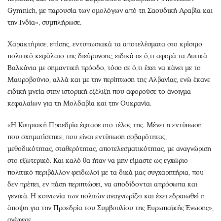
Gymnich, με παρουσία των ομολόγων από τη Σαουδική Αραβία και
την Ινδία», συμπλήρωσε.
Χαρακτήρισε, επίσης, εντυπωσιακά τα αποτελέσματα στο κρίσιμο
πολιτικό κεφάλαιο της διεύρυνσης, ειδικά σε ό,τι αφορά τα Δυτικά
Βαλκάνια με σημαντική πρόοδο, τόσο σε ό,τι έχει να κάνει με το
Μαυροβούνιο, αλλά και με την περίπτωση της Αλβανίας, ενώ έκανε
ειδική μνεία στην ιστορική εξέλιξη που αφορούσε το άνοιγμα
κεφαλαίων για τη Μολδαβία και την Ουκρανία.
«Η Κυπριακή Προεδρία έφτασε στο τέλος της. Μένει η εντύπωση
που σχηματίστηκε, που είναι εντύπωση σοβαρότητας,
μεθοδικότητας, σταθερότητας, αποτελεσματικότητας, με αναγνώριση
στο εξωτερικό. Και καλό θα ήταν να μην είμαστε ως εγχώριο
πολιτικό περιβάλλον φειδωλοί με τα δικά μας συγχαρητήρια, που
δεν πρέπει, εν πάση περιπτώσει, να αποδίδονται απρόσωπα και
γενικά. Η κοινωνία των πολιτών αναγνωρίζει και έχει εδραιωθεί η
άποψη για την Προεδρία του Συμβουλίου της Ευρωπαϊκής Ένωσης»,
ανέφερε.