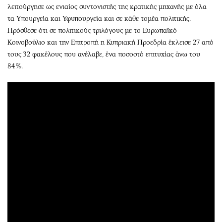
λειτούργησε ως ενιαίος συντονιστής της κρατικής μηχανής με όλα
τα Υπουργεία και Υφυπουργεία και σε κάθε τομέα πολιτικής.
Πρόσθεσε ότι σε πολιτικούς τριλόγους με το Ευρωπαϊκό
Κοινοβούλιο και την Επιτροπή η Κυπριακή Προεδρία έκλεισε 27 από
τους 32 φακέλους που ανέλαβε, ένα ποσοστό επιτυχίας άνω του
84%.