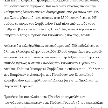
"Και εκεί η Κυπριακή Προεδρία διαμόρφωσε υπεύθυνα τις λύσεις
που οδήγησαν σε συμφωνία. Και όλα αυτά έχοντας την ευθύνη
καθημερινής διαχείρισης και διαπραγμάτευσης για πάνω από 345
φακέλους, μέσα από περισσότερες από 1.500 συναντήσεις σε 195
ομάδες εργασίας του Συμβουλίου. Γιατί πίσω από αυτούς τους
αριθμούς βρίσκεται η ουσία της Προεδρίας, αποτελέσματα που
υπηρετούν τους Κύπριους και Ευρωπαίους πολίτες», τόνισε.
Ανέφερε ότι φιλοξενήθηκαν περισσότερες από 230 εκδηλώσεις σε
όλη την ελεύθερη Κύπρο, με σχεδόν 25.000 συμμετέχοντες, μεταξύ
των οποίων και η πρώτη συνάντηση που φιλοξένησε η Κύπρος σε
επίπεδο ηγετών, η Άτυπη Σύνοδος των Ευρωπαίων Ηγετών τον
Απρίλιο, 19 άτυπα Υπουργικά Συμβούλια, η επίσκεψη του Κολλεγίου
των Επιτρόπων, η Διάσκεψη των Προέδρων του Ευρωπαϊκού
Κοινοβουλίου και η εμβληματική Διάσκεψη για τα Νησιά και τις
Παράκτιες Περιοχές.
Πρόσθεσε ότι στο πλαίσιο της Προεδρίας οργανώθηκαν
προγράμματα επισκέψεων στην Πράσινη Γραμμή, «όπου επικεφαλής