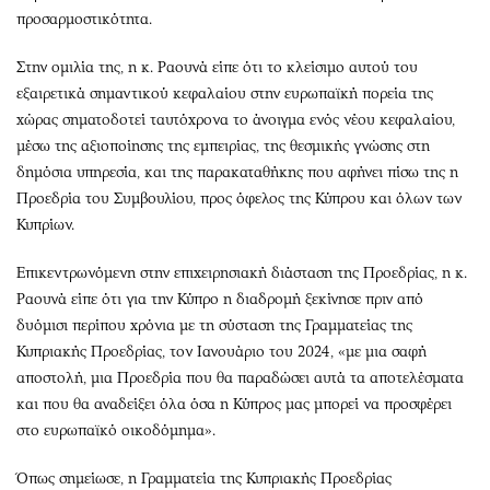
προσαρμοστικότητα.
Στην ομιλία της, η κ. Ραουνά είπε ότι το κλείσιμο αυτού του
εξαιρετικά σημαντικού κεφαλαίου στην ευρωπαϊκή πορεία της
χώρας σηματοδοτεί ταυτόχρονα το άνοιγμα ενός νέου κεφαλαίου,
μέσω της αξιοποίησης της εμπειρίας, της θεσμικής γνώσης στη
δημόσια υπηρεσία, και της παρακαταθήκης που αφήνει πίσω της η
Προεδρία του Συμβουλίου, προς όφελος της Κύπρου και όλων των
Κυπρίων.
Επικεντρωνόμενη στην επιχειρησιακή διάσταση της Προεδρίας, η κ.
Ραουνά είπε ότι για την Κύπρο η διαδρομή ξεκίνησε πριν από
δυόμισι περίπου χρόνια με τη σύσταση της Γραμματείας της
Κυπριακής Προεδρίας, τον Ιανουάριο του 2024, «με μια σαφή
αποστολή, μια Προεδρία που θα παραδώσει αυτά τα αποτελέσματα
και που θα αναδείξει όλα όσα η Κύπρος μας μπορεί να προσφέρει
στο ευρωπαϊκό οικοδόμημα».
Όπως σημείωσε, η Γραμματεία της Κυπριακής Προεδρίας