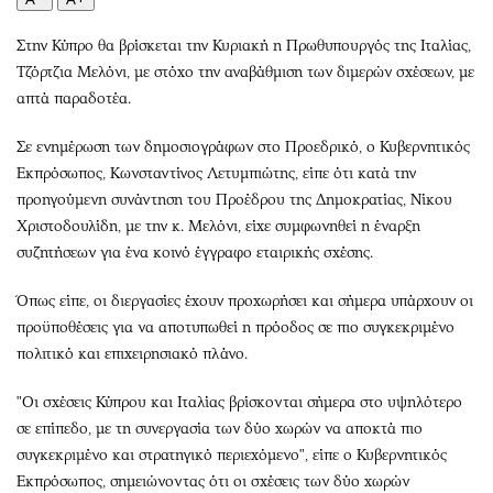
Περιβάλλον
Ταξίδια
Ελλάδα
Συνταγές
Στην Κύπρο θα βρίσκεται την Κυριακή η Πρωθυπουργός της Ιταλίας,
Κόσμος
Έξοδος
Τζόρτζια Μελόνι, με στόχο την αναβάθμιση των διμερών σχέσεων, με
απτά παραδοτέα.
Παράξενα
Media
Πολιτισμός
Εκπομπές
Σε ενημέρωση των δημοσιογράφων στο Προεδρικό, ο Κυβερνητικός
Σινεμά
Wine routes
Εκπρόσωπος, Κωνσταντίνος Λετυμπιώτης, είπε ότι κατά την
Θέατρο-Χορός
Podcasts
προηγούμενη συνάντηση του Προέδρου της Δημοκρατίας, Νίκου
Χριστοδουλίδη, με την κ. Μελόνι, είχε συμφωνηθεί η έναρξη
Μουσική
Uncut
συζητήσεων για ένα κοινό έγγραφο εταιρικής σχέσης.
Εικαστικά
Προσφορές
Βιβλίο
Προσωπικότητες στην ''Κ''
Όπως είπε, οι διεργασίες έχουν προχωρήσει και σήμερα υπάρχουν οι
Χειρόγραφα
Επιστολές
προϋποθέσεις για να αποτυπωθεί η πρόοδος σε πιο συγκεκριμένο
πολιτικό και επιχειρησιακό πλάνο.
"Οι σχέσεις Κύπρου και Ιταλίας βρίσκονται σήμερα στο υψηλότερο
σε επίπεδο, με τη συνεργασία των δύο χωρών να αποκτά πιο
συγκεκριμένο και στρατηγικό περιεχόμενο", είπε ο Κυβερνητικός
Εκπρόσωπος, σημειώνοντας ότι οι σχέσεις των δύο χωρών