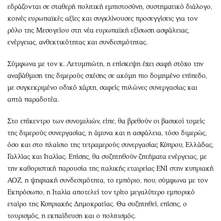
εδράζονται σε σταθερή πολιτική εμπιστοσύνη, συστηματικό διάλογο,
κοινές ευρωπαϊκές αξίες και συγκλίνουσες προσεγγίσεις για τον
ρόλο της Μεσογείου στη νέα ευρωπαϊκή εξίσωση ασφάλειας,
ενέργειας, ανθεκτικότητας και συνδεσιμότητας.
Σύμφωνα με τον κ. Λετυμπιώτη, η επίσκεψη έχει σαφή στόχο την
αναβάθμιση της διμερούς σχέσης σε ακόμη πιο δομημένο επίπεδο,
με συγκεκριμένο οδικό χάρτη, σαφείς πυλώνες συνεργασίας και
απτά παραδοτέα.
Στο επίκεντρο των συνομιλιών, είπε, θα βρεθούν οι βασικοί τομείς
της διμερούς συνεργασίας, η άμυνα και η ασφάλεια, τόσο διμερώς,
όσο και στο πλαίσιο της τετραμερούς συνεργασίας Κύπρου, Ελλάδας,
Γαλλίας και Ιταλίας. Επίσης, θα συζητηθούν ζητήματα ενέργειας, με
την καθοριστική παρουσία της ιταλικής εταιρείας ΕΝΙ στην κυπριακή
ΑΟΖ, η ψηφιακή συνδεσιμότητα, το εμπόριο, που, σύμφωνα με τον
Εκπρόσωπο, η Ιταλία αποτελεί τον τρίτο μεγαλύτερο εμπορικό
εταίρο της Κυπριακής Δημοκρατίας. Θα συζητηθεί, επίσης, ο
τουρισμός, η εκπαίδευση και ο πολιτισμός.