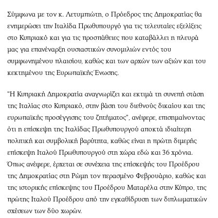
Σύμφωνα με τον κ. Λετυμπιώτη, ο Πρόεδρος της Δημοκρατίας θα
ενημερώσει την Ιταλίδα Πρωθυπουργό για τις τελευταίες εξελίξεις
στο Κυπριακό και για τις προσπάθειες που καταβάλλει η πλευρά
μας για επανέναρξη ουσιαστικών συνομιλιών εντός του
συμφωνημένου πλαισίου, καθώς και των αρχών των αξιών και του
κεκτημένου της Ευρωπαϊκής Ένωσης.
"Η Κυπριακή Δημοκρατία αναγνωρίζει και εκτιμά τη συνεπή στάση
της Ιταλίας στο Κυπριακό, στην βάση του διεθνούς δικαίου και της
ευρωπαϊκής προσέγγισης του ζητήματος", ανέφερε, επισημαίνοντας
ότι η επίσκεψη της Ιταλίδας Πρωθυπουργού αποκτά ιδιαίτερη
πολιτική και συμβολική βαρύτητα, καθώς είναι η πρώτη διμερής
επίσκεψη Ιταλού Πρωθυπουργού στη χώρα εδώ και 36 χρόνια.
Όπως ανέφερε, έρχεται σε συνέχεια της επίσκεψής του Προέδρου
της Δημοκρατίας στη Ρώμη τον περασμένο Φεβρουάριο, καθώς και
της ιστορικής επίσκεψης του Προέδρου Ματαρέλα στην Κύπρο, της
πρώτης Ιταλού Προέδρου από την εγκαθίδρυση των διπλωματικών
σχέσεων των δύο χωρών.