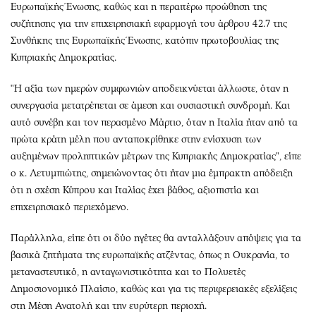
Ευρωπαϊκής Ένωσης, καθώς και η περαιτέρω προώθηση της
συζήτησης για την επιχειρησιακή εφαρμογή του άρθρου 42.7 της
Συνθήκης της Ευρωπαϊκής Ένωσης, κατόπιν πρωτοβουλίας της
Κυπριακής Δημοκρατίας.
"Η αξία των ημερών συμφωνιών αποδεικνύεται άλλωστε, όταν η
συνεργασία μετατρέπεται σε άμεση και ουσιαστική συνδρομή. Και
αυτό συνέβη και τον περασμένο Μάρτιο, όταν η Ιταλία ήταν από τα
πρώτα κράτη μέλη που ανταποκρίθηκε στην ενίσχυση των
αυξημένων προληπτικών μέτρων της Κυπριακής Δημοκρατίας", είπε
ο κ. Λετυμπιώτης, σημειώνοντας ότι ήταν μια έμπρακτη απόδειξη
ότι η σχέση Κύπρου και Ιταλίας έχει βάθος, αξιοπιστία και
επιχειρησιακό περιεχόμενο.
Παράλληλα, είπε ότι οι δύο ηγέτες θα ανταλλάξουν απόψεις για τα
βασικά ζητήματα της ευρωπαϊκής ατζέντας, όπως η Ουκρανία, το
μεταναστευτικό, η ανταγωνιστικότητα και το Πολυετές
Δημοσιονομικό Πλαίσιο, καθώς και για τις περιφερειακές εξελίξεις
στη Μέση Ανατολή και την ευρύτερη περιοχή.