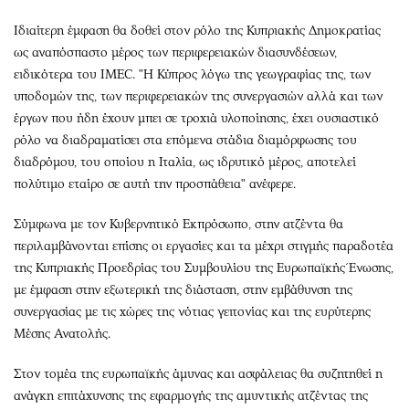
Ιδιαίτερη έμφαση θα δοθεί στον ρόλο της Κυπριακής Δημοκρατίας
ως αναπόσπαστο μέρος των περιφερειακών διασυνδέσεων,
ειδικότερα του IMEC. "Η Κύπρος λόγω της γεωγραφίας της, των
υποδομών της, των περιφερειακών της συνεργασιών αλλά και των
έργων που ήδη έχουν μπει σε τροχιά υλοποίησης, έχει ουσιαστικό
ρόλο να διαδραματίσει στα επόμενα στάδια διαμόρφωσης του
διαδρόμου, του οποίου η Ιταλία, ως ιδρυτικό μέρος, αποτελεί
πολύτιμο εταίρο σε αυτή την προσπάθεια" ανέφερε.
Σύμφωνα με τον Κυβερνητικό Εκπρόσωπο, στην ατζέντα θα
περιλαμβάνονται επίσης οι εργασίες και τα μέχρι στιγμής παραδοτέα
της Κυπριακής Προεδρίας του Συμβουλίου της Ευρωπαϊκής Ένωσης,
με έμφαση στην εξωτερική της διάσταση, στην εμβάθυνση της
συνεργασίας με τις χώρες της νότιας γειτονίας και της ευρύτερης
Μέσης Ανατολής.
Στον τομέα της ευρωπαϊκής άμυνας και ασφάλειας θα συζητηθεί η
ανάγκη επιτάχυνσης της εφαρμογής της αμυντικής ατζέντας της