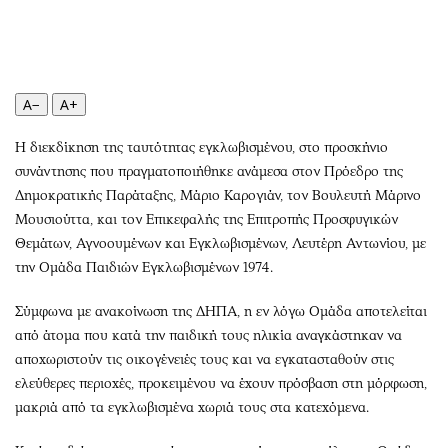
Περιβάλλον
Ταξίδια
Ελλάδα
Συνταγές
Κόσμος
Έξοδος
Παράξενα
Media
A−
A+
Πολιτισμός
Εκπομπές
Η διεκδίκηση της ταυτότητας εγκλωβισμένου, στο προσκήνιο
Σινεμά
Wine routes
συνάντησης που πραγματοποιήθηκε ανάμεσα στον Πρόεδρο της
Θέατρο-Χορός
Podcasts
Δημοκρατικής Παράταξης, Μάριο Καρογιάν, τον Βουλευτή Μάρινο
Μουσική
Uncut
Μουσιούττα, και τον Επικεφαλής της Επιτροπής Προσφυγικών
Εικαστικά
Προσφορές
Θεμάτων, Αγνοουμένων και Εγκλωβισμένων, Λευτέρη Αντωνίου, με
Βιβλίο
Προσωπικότητες στην ''Κ''
την Ομάδα Παιδιών Εγκλωβισμένων 1974.
Χειρόγραφα
Επιστολές
Σύμφωνα με ανακοίνωση της ΔΗΠΑ, η εν λόγω Ομάδα αποτελείται
από άτομα που κατά την παιδική τους ηλικία αναγκάστηκαν να
αποχωριστούν τις οικογένειές τους και να εγκατασταθούν στις
ελεύθερες περιοχές, προκειμένου να έχουν πρόσβαση στη μόρφωση,
μακριά από τα εγκλωβισμένα χωριά τους στα κατεχόμενα.