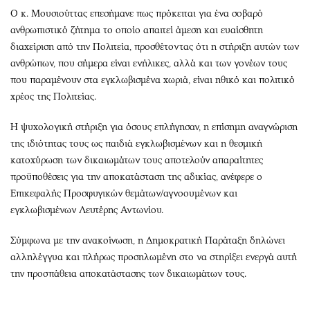
Ο κ. Μουσιούττας επεσήμανε πως πρόκειται για ένα σοβαρό
ανθρωπιστικό ζήτημα το οποίο απαιτεί άμεση και ευαίσθητη
διαχείριση από την Πολιτεία, προσθέτοντας ότι η στήριξη αυτών των
ανθρώπων, που σήμερα είναι ενήλικες, αλλά και των γονέων τους
που παραμένουν στα εγκλωβισμένα χωριά, είναι ηθικό και πολιτικό
χρέος της Πολιτείας.
Η ψυχολογική στήριξη για όσους επλήγησαν, η επίσημη αναγνώριση
της ιδιότητας τους ως παιδιά εγκλωβισμένων και η θεσμική
κατοχύρωση των δικαιωμάτων τους αποτελούν απαραίτητες
προϋποθέσεις για την αποκατάσταση της αδικίας, ανέφερε ο
Επικεφαλής Προσφυγικών θεμάτων/αγνοουμένων και
εγκλωβισμένων Λευτέρης Αντωνίου.
Σύμφωνα με την ανακοίνωση, η Δημοκρατική Παράταξη δηλώνει
αλληλέγγυα και πλήρως προσηλωμένη στο να στηρίξει ενεργά αυτή
την προσπάθεια αποκατάστασης των δικαιωμάτων τους.