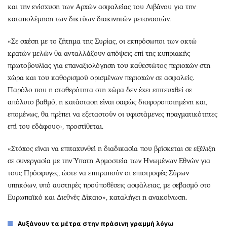
και την ενίσχυση των Αρχών ασφαλείας του Λιβάνου για την
καταπολέμηση των δικτύων διακινητών μεταναστών.
«Σε σχέση με το ζήτημα της Συρίας, οι εκπρόσωποι των οκτώ
κρατών μελών θα ανταλλάξουν απόψεις επί της κυπριακής
πρωτοβουλίας για επαναξιολόγηση του καθεστώτος περιοχών στη
χώρα και του καθορισμού ορισμένων περιοχών σε ασφαλείς.
Παρόλο που η σταθερότητα στη χώρα δεν έχει επιτευχθεί σε
απόλυτο βαθμό, η κατάσταση είναι σαφώς διαφοροποιημένη και,
επομένως, θα πρέπει να εξεταστούν οι υφιστάμενες πραγματικότητες
επί του εδάφους», προστίθεται.
«Στόχος είναι να επιταχυνθεί η διαδικασία που βρίσκεται σε εξέλιξη
σε συνεργασία με την Ύπατη Αρμοστεία των Ηνωμένων Εθνών για
τους Πρόσφυγες, ώστε να επιτραπούν οι επιστροφές Σύρων
υπηκόων, υπό αυστηρές προϋποθέσεις ασφάλειας, με σεβασμό στο
Ευρωπαϊκό και Διεθνές Δίκαιο», καταλήγει η ανακοίνωση.
Αυξάνουν τα μέτρα στην πράσινη γραμμή λόγω