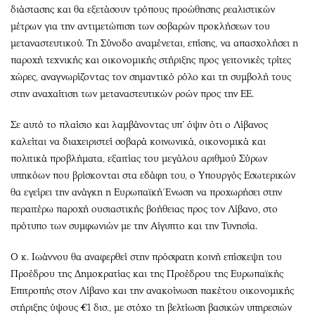
διάστασης και θα εξετάσουν τρόπους προώθησης ρεαλιστικών
μέτρων για την αντιμετώπιση των σοβαρών προκλήσεων του
μεταναστευτικού. Τη Σύνοδο αναμένεται, επίσης, να απασχολήσει η
παροχή τεχνικής και οικονομικής στήριξης προς γειτονικές τρίτες
χώρες, αναγνωρίζοντας τον σημαντικό ρόλο και τη συμβολή τους
στην αναχαίτιση των μεταναστευτικών ροών προς την ΕΕ.
Σε αυτό το πλαίσιο και λαμβάνοντας υπ’ όψιν ότι ο Λίβανος
καλείται να διαχειριστεί σοβαρά κοινωνικά, οικονομικά και
πολιτικά προβλήματα, εξαιτίας του μεγάλου αριθμού Σύρων
υπηκόων που βρίσκονται στα εδάφη του, ο Υπουργός Εσωτερικών
θα εγείρει την ανάγκη η Ευρωπαϊκή Ένωση να προχωρήσει στην
περαιτέρω παροχή ουσιαστικής βοήθειας προς τον Λίβανο, στο
πρότυπο των συμφωνιών με την Αίγυπτο και την Τυνησία.
Ο κ. Ιωάννου θα αναφερθεί στην πρόσφατη κοινή επίσκεψη του
Προέδρου της Δημοκρατίας και της Προέδρου της Ευρωπαϊκής
Επιτροπής στον Λίβανο και την ανακοίνωση πακέτου οικονομικής
στήριξης ύψους €1 δισ., με στόχο τη βελτίωση βασικών υπηρεσιών