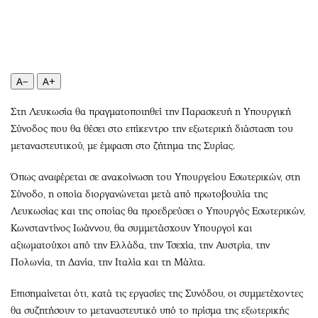
Περιβάλλον
Ταξίδια
Ελλάδα
Συνταγές
Κόσμος
Έξοδος
Παράξενα
Media
A−
A+
Πολιτισμός
Εκπομπές
Σινεμά
Wine routes
Στη Λευκωσία θα πραγματοποιηθεί την Παρασκευή η Υπουργική
Θέατρο-Χορός
Podcasts
Σύνοδος που θα θέσει στο επίκεντρο την εξωτερική διάσταση του
μεταναστευτικού, με έμφαση στο ζήτημα της Συρίας.
Μουσική
Uncut
Εικαστικά
Προσφορές
Όπως αναφέρεται σε ανακοίνωση του Υπουργείου Εσωτερικών, στη
Βιβλίο
Προσωπικότητες στην ''Κ''
Σύνοδο, η οποία διοργανώνεται μετά από πρωτοβουλία της
Χειρόγραφα
Επιστολές
Λευκωσίας και της οποίας θα προεδρεύσει ο Υπουργός Εσωτερικών,
Κωνσταντίνος Ιωάννου, θα συμμετάσχουν Υπουργοί και
αξιωματούχοι από την Ελλάδα, την Τσεχία, την Αυστρία, την
Πολωνία, τη Δανία, την Ιταλία και τη Μάλτα.
Επισημαίνεται ότι, κατά τις εργασίες της Συνόδου, οι συμμετέχοντες
θα συζητήσουν το μεταναστευτικό υπό το πρίσμα της εξωτερικής