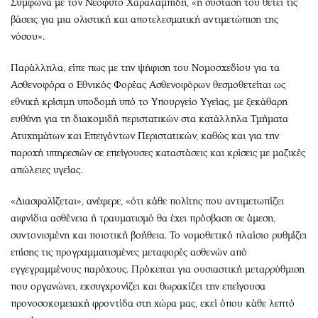
Σύμφωνα με τον Νεόφυτο Χαραλαμπίδη, «η σύστασή του θέτει τις
βάσεις για μια ολιστική και αποτελεσματική αντιμετώπιση της
νόσου».
Παράλληλα, είπε πως με την ψήφιση του Νομοσχεδίου για τα
Ασθενοφόρα ο Εθνικός Φορέας Ασθενοφόρων θεσμοθετείται ως
εθνική κρίσιμη υποδομή υπό το Υπουργείο Υγείας, με ξεκάθαρη
ευθύνη για τη διακομιδή περιστατικών στα κατάλληλα Τμήματα
Ατυχημάτων και Επειγόντων Περιστατικών, καθώς και για την
παροχή υπηρεσιών σε επείγουσες καταστάσεις και κρίσεις με μαζικές
απώλειες υγείας.
«Διασφαλίζεται», ανέφερε, «ότι κάθε πολίτης που αντιμετωπίζει
αιφνίδια ασθένεια ή τραυματισμό θα έχει πρόσβαση σε άμεση,
συντονισμένη και ποιοτική βοήθεια. Το νομοθετικό πλαίσιο ρυθμίζει
επίσης τις προγραμματισμένες μεταφορές ασθενών από
εγγεγραμμένους παρόχους. Πρόκειται για ουσιαστική μεταρρύθμιση
που οργανώνει, εκσυγχρονίζει και θωρακίζει την επείγουσα
προνοσοκομειακή φροντίδα στη χώρα μας, εκεί όπου κάθε λεπτό