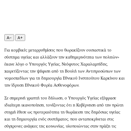
Περιβάλλον
Ταξίδια
Ελλάδα
Συνταγές
Κόσμος
Έξοδος
Παράξενα
Media
Πολιτισμός
Εκπομπές
A−
A+
Σινεμά
Wine routes
Για κομβικές μεταρρυθμίσεις που θωρακίζουν ουσιαστικά το
Θέατρο-Χορός
Podcasts
σύστημα υγείας και αλλάζουν την καθημερινότητα των πολιτών»
Μουσική
Uncut
έκανε λόγο ο Υπουργός Υγείας, Νεόφυτος Χαραλαμπίδης,
Εικαστικά
Προσφορές
χαιρετίζοντας την ψήφιση από τη Βουλή των Αντιπροσώπων των
Βιβλίο
Προσωπικότητες στην ''Κ''
νομοσχεδίων για τη δημιουργία Εθνικού Ινστιτούτου Καρκίνου και
την ίδρυση Εθνικού Φορέα Ασθενοφόρων.
Χειρόγραφα
Επιστολές
Σε σημερινή γραπτή του δήλωση, ο Υπουργός Υγείας εξέφρασε
ιδιαίτερη ικανοποίηση, τονίζοντας ότι η Κυβέρνηση από την πρώτη
στιγμή έθεσε ως προτεραιότητα τη θωράκιση της δημόσιας υγείας
και τη δημιουργία ενός συστήματος, που ανταποκρίνεται στις
σύγχρονες ανάγκες της κοινωνίας, υλοποιώντας στην πράξη τις