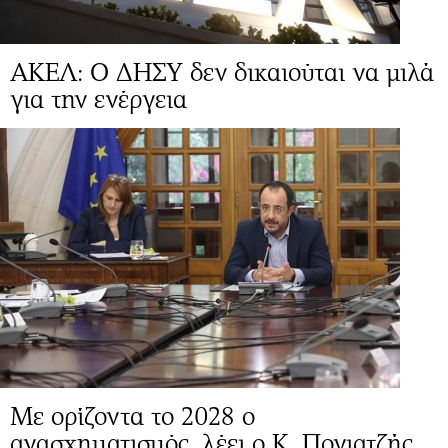
ΑΚΕΛ: Ο ΔΗΣΥ δεν δικαιούται να μιλά
για την ενέργεια
Mε ορίζοντα το 2028 ο
ανασχηματισμός, λέει ο Κ. Πογιατζής