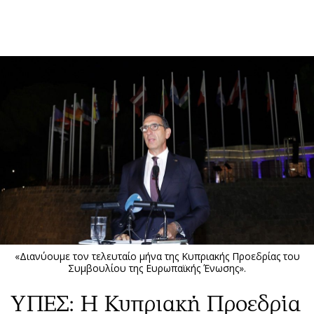
ΕΓΓΡΑΦΗ
ΕΙΣΟΔΟΣ
ΚΑΤΗΓΟΡΙΕΣ
ΣΥΝΔΕΣΗ
Κύπρος
Απόψεις
Παιδεία
Αρθρογραφία
Υγεία
The Hill
Πολιτική
Υγεία
Βουλευτικές 2026
Αγγελίες
Εκλογές 2024
Ενοικιάζονται
«Διανύουμε τον τελευταίο μήνα της Κυπριακής Προεδρίας του
Προεδρικές 2023
Πωλούνται
Συμβουλίου της Ευρωπαϊκής Ένωσης».
Δημοσκοπήσεις
Ζητούν εργασία
ΥΠΕΣ: Η Κυπριακή Προεδρία
Διπλωματία
Θέσεις εργασίας