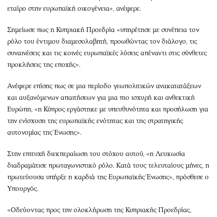
εταίρο στην ευρωπαϊκή οικογένεια», ανέφερε.
Σημείωσε πως η Κυπριακή Προεδρία «υπηρέτησε με συνέπεια τον
ρόλο του έντιμου διαμεσολαβητή, προωθώντας τον διάλογο, τις
συναινέσεις και τις κοινές ευρωπαϊκές λύσεις απέναντι στις σύνθετες
προκλήσεις της εποχής».
Ανέφερε επίσης πως σε μια περίοδο γεωπολιτικών ανακατατάξεων
και αυξανόμενων απαιτήσεων για μια πιο ισχυρή και ανθεκτική
Ευρώπη, «η Κύπρος εργάστηκε με υπευθυνότητα και προσήλωση για
την ενίσχυση της ευρωπαϊκής ενότητας και της στρατηγικής
αυτονομίας της Ένωσης».
Στην επιτυχή διεκπεραίωση του στόχου αυτού, «η Λευκωσία
διαδραμάτισε πρωταγωνιστικό ρόλο. Κατά τους τελευταίους μήνες, η
πρωτεύουσα υπήρξε η καρδιά της Ευρωπαϊκής Ένωσης», πρόσθεσε ο
Υπουργός.
«Οδεύοντας προς την ολοκλήρωση της Κυπριακής Προεδρίας,