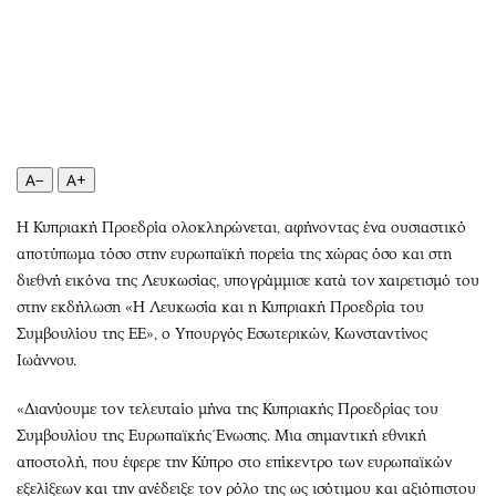
Περιβάλλον
Ταξίδια
Ελλάδα
Συνταγές
Κόσμος
Έξοδος
Παράξενα
Media
Πολιτισμός
Εκπομπές
Σινεμά
Wine routes
A−
A+
Θέατρο-Χορός
Podcasts
Η Κυπριακή Προεδρία ολοκληρώνεται, αφήνοντας ένα ουσιαστικό
Μουσική
Uncut
αποτύπωμα τόσο στην ευρωπαϊκή πορεία της χώρας όσο και στη
Εικαστικά
Προσφορές
διεθνή εικόνα της Λευκωσίας, υπογράμμισε κατά τον χαιρετισμό του
Βιβλίο
Προσωπικότητες στην ''Κ''
στην εκδήλωση «Η Λευκωσία και η Κυπριακή Προεδρία του
Χειρόγραφα
Επιστολές
Συμβουλίου της ΕΕ», ο Υπουργός Εσωτερικών, Κωνσταντίνος
Ιωάννου.
«Διανύουμε τον τελευταίο μήνα της Κυπριακής Προεδρίας του
Συμβουλίου της Ευρωπαϊκής Ένωσης. Μια σημαντική εθνική
αποστολή, που έφερε την Κύπρο στο επίκεντρο των ευρωπαϊκών
εξελίξεων και την ανέδειξε τον ρόλο της ως ισότιμου και αξιόπιστου