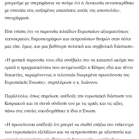
μπορούμε με υπερηφάνεια να πούμε ότι η Λευκωσία ανταποκρίθηκε
με επιτυχία στις αυξημένες απαιτήσεις αυτής της αποστολής»,
υπογράμμισε.
Είπε επίσης ότι «η παρουσία χιλιάδων Ευρωπαίων αξιωματούχων,
τεχνοκρατών, δημοσιογράφων και εκπροσώπων θεσμών στην πόλη
μας είχε, όμως, και μια βαθύτερη πολιτική και συμβολική διάσταση».
«Η φυσική παρουσία τους εδώ συνέβαλε στο να καταστεί ακόμη πιο
ορατή η πραγματικότητα που αντιμετωπίζει η Κύπρος εδώ και πέντε
δεκαετίες, παραμένοντας η τελευταία διαιρεμένη πρωτεύουσα της
Ευρωπαϊκής Ένωσης», συμπλήρωσε ο κ. Ιωάννου.
Παράλληλα, όπως σημείωσε, ανέδειξε την ευρωπαϊκή διάσταση του
Κυπριακού και τη στενή σύνδεσή του με τις αρχές και τις αξίες,
πάνω στις οποίες οικοδομήθηκε η ίδια η Ένωση.
«Η πρωτεύουσα απέδειξε ότι μπορεί να σταθεί επάξια στο επίκεντρο
των ευρωπαϊκών εξελίξεων και να εκπροσωπήσει με αξιοπιστία και