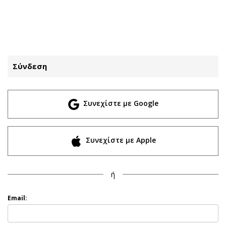
ΕΓΓΡΑΦΗ
ΕΙΣΟΔΟΣ
Σύνδεση
ΚΑΤΗΓΟΡΙΕΣ
ΣΥΝΔΕΣΗ
Συνεχίστε με Google
Κύπρος
Απόψεις
Παιδεία
Αρθρογραφία
Υγεία
The Hill
Συνεχίστε με Apple
Πολιτική
Υγεία
Βουλευτικές 2026
Αγγελίες
ή
Εκλογές 2024
Ενοικιάζονται
Προεδρικές 2023
Πωλούνται
Email:
Δημοσκοπήσεις
Ζητούν εργασία
Διπλωματία
Θέσεις εργασίας