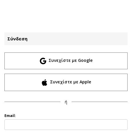
ΕΓΓΡΑΦΗ
ΕΙΣΟΔΟΣ
Σύνδεση
ΚΑΤΗΓΟΡΙΕΣ
ΣΥΝΔΕΣΗ
Συνεχίστε με Google
Κύπρος
Απόψεις
Παιδεία
Αρθρογραφία
Υγεία
The Hill
Συνεχίστε με Apple
Πολιτική
Υγεία
Βουλευτικές 2026
Αγγελίες
ή
Εκλογές 2024
Ενοικιάζονται
Προεδρικές 2023
Πωλούνται
Email:
Δημοσκοπήσεις
Ζητούν εργασία
Διπλωματία
Θέσεις εργασίας