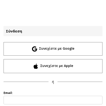
ΕΓΓΡΑΦΗ
ΕΙΣΟΔΟΣ
Σύνδεση
ΚΑΤΗΓΟΡΙΕΣ
ΣΥΝΔΕΣΗ
Συνεχίστε με Google
Κύπρος
Απόψεις
Παιδεία
Αρθρογραφία
Υγεία
The Hill
Συνεχίστε με Apple
Πολιτική
Υγεία
Βουλευτικές 2026
Αγγελίες
ή
Εκλογές 2024
Ενοικιάζονται
Προεδρικές 2023
Πωλούνται
Email:
Δημοσκοπήσεις
Ζητούν εργασία
Διπλωματία
Θέσεις εργασίας