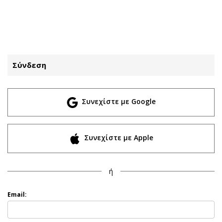
ΕΓΓΡΑΦΗ
ΕΙΣΟΔΟΣ
Σύνδεση
ΚΑΤΗΓΟΡΙΕΣ
ΣΥΝΔΕΣΗ
Συνεχίστε με Google
Κύπρος
Απόψεις
Παιδεία
Αρθρογραφία
Υγεία
The Hill
Συνεχίστε με Apple
Πολιτική
Υγεία
Βουλευτικές 2026
Αγγελίες
ή
Εκλογές 2024
Ενοικιάζονται
Προεδρικές 2023
Πωλούνται
Email:
Δημοσκοπήσεις
Ζητούν εργασία
Διπλωματία
Θέσεις εργασίας