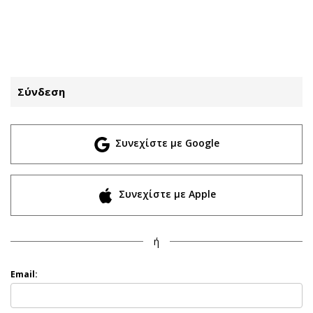
ΕΓΓΡΑΦΗ
ΕΙΣΟΔΟΣ
Σύνδεση
ΚΑΤΗΓΟΡΙΕΣ
ΣΥΝΔΕΣΗ
Συνεχίστε με Google
Κύπρος
Απόψεις
Παιδεία
Αρθρογραφία
Υγεία
The Hill
Συνεχίστε με Apple
Πολιτική
Υγεία
Βουλευτικές 2026
Αγγελίες
ή
Εκλογές 2024
Ενοικιάζονται
Προεδρικές 2023
Πωλούνται
Email:
Δημοσκοπήσεις
Ζητούν εργασία
Διπλωματία
Θέσεις εργασίας