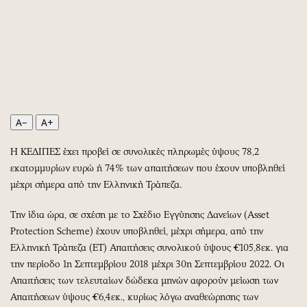
Περιβάλλον
Ταξίδια
Ελλάδα
Συνταγές
Κόσμος
Έξοδος
Παράξενα
Media
Πολιτισμός
Εκπομπές
Σινεμά
Wine routes
A−
A+
Θέατρο-Χορός
Podcasts
Μουσική
Uncut
Η ΚΕΔΙΠΕΣ έχει προβεί σε συνολικές πληρωμές ύψους 78,2
Εικαστικά
Προσφορές
εκατομμυρίων ευρώ ή 74% των απαιτήσεων που έχουν υποβληθεί
Βιβλίο
Προσωπικότητες στην ''Κ''
μέχρι σήμερα από την Ελληνική Τράπεζα.
Χειρόγραφα
Επιστολές
Την ίδια ώρα, σε σχέση με το Σχέδιο Εγγύησης Δανείων (Asset
Protection Scheme) έχουν υποβληθεί, μέχρι σήμερα, από την
Ελληνική Τράπεζα (ΕΤ) Απαιτήσεις συνολικού ύψους €105,8εκ. για
την περίοδο 1η Σεπτεμβρίου 2018 μέχρι 30η Σεπτεμβρίου 2022. Οι
Απαιτήσεις των τελευταίων δώδεκα μηνών αφορούν μείωση των
Απαιτήσεων ύψους €6,4εκ., κυρίως λόγω αναθεώρησης των