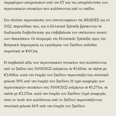
παραμέτρων απομειώσεων από την ΕΤ και της απομόχλευσης των
περιουσιακών στοιχείων που καλύπτονται από το σχέδιο.
Στο πλαίσιο παρουσίασης των αποτελεσμάτων της ΚΕΔΙΠΕΣ για το
2022, σημειώθηκε πως, και η Ελληνική Τράπεζα βρίσκονται σε
διαδικασία διαβούλευσης για επιβεβαίωση του υπόλοιπου ποσού
των Απαιτήσεων. Οι πληρωμές της Ελληνικής Τράπεζας προς την
Κυπριακή Δημοκρατία ως εγγυήτριας του Σχεδίου ανήλθαν
σωρευτικά σε €43,1εκ.
Η συμβατική αξία των περιουσιακών στοιχείων που καλύπτονται
από το Σχέδιο στις 30/09/2022 ανέρχεται σε €1.610εκ. σε σχέση με
€2.608εκ. κατά την έναρξη του Σχεδίου παρουσιάζοντας συνολική
μείωση 38% από την έναρξη του Σχεδίου. Η τιμή αναφοράς των
περιουσιακών στοιχείων στις 30/09/2022 ανέρχεται σε €1.277εκ. σε
σχέση με €2.271εκ. κατά την έναρξη του Σχεδίου (τιμή αναφοράς
είναι το ποσό που καλύπτεται από το Σχέδιο) παρουσιάζοντας
συνολική μείωση 44% από την έναρξη του Σχεδίου.