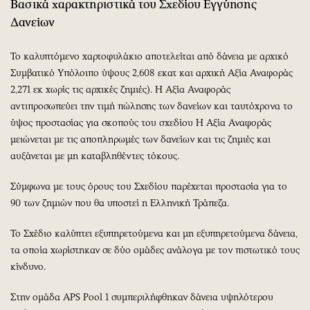
Βασικά χαρακτηριστικά του Σχεδίου Εγγύησης
Δανείων
Το καλυπτόμενο χαρτοφυλάκιο αποτελείται από δάνεια με αρχικό
Συμβατικό Υπόλοιπο ύψους 2,608 εκατ και αρχική Αξία Αναφοράς
2,271 εκ χωρίς τις αρχικές ζημιές). Η Αξία Αναφοράς
αντιπροσωπεύει την τιμή πώλησης των δανείων και ταυτόχρονα το
ύψος προστασίας για σκοπούς του σχεδίου Η Αξία Αναφοράς
μειώνεται με τις αποπληρωμές των δανείων και τις ζημιές και
αυξάνεται με μη καταβληθέντες τόκους.
Σύμφωνα με τους όρους του Σχεδίου παρέχεται προστασία για το
90 των ζημιών που θα υποστεί η Ελληνική Τράπεζα.
Το Σχέδιο καλύπτει εξυπηρετούμενα και μη εξυπηρετούμενα δάνεια,
τα οποία χωρίστηκαν σε δύο ομάδες ανάλογα με τον πιστωτικό τους
κίνδυνο.
Στην ομάδα APS Pool 1 συμπεριλήφθηκαν δάνεια υψηλότερου