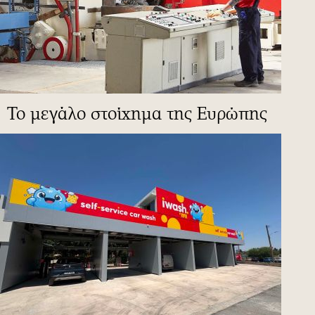
To μεγάλο στοίχημα της Ευρώπης