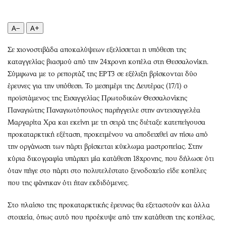
Περιβάλλον
Ταξίδια
Ελλάδα
Συνταγές
A−
A+
Κόσμος
Έξοδος
Παράξενα
Media
Σε χιονοστιβάδα αποκαλύψεων εξελίσσεται η υπόθεση της
Πολιτισμός
Εκπομπές
καταγγελίας βιασμού από την 24χρονη κοπέλα στη Θεσσαλονίκη.
Σύμφωνα με το ρεπορτάζ της ΕΡΤ3 σε εξέλιξη βρίσκονται δύο
Σινεμά
Wine routes
έρευνες για την υπόθεση. Το μεσημέρι της Δευτέρας (17/1) ο
Θέατρο-Χορός
Podcasts
προϊστάμενος της Εισαγγελίας Πρωτοδικών Θεσσαλονίκης
Μουσική
Uncut
Παναγιώτης Παναγιωτόπουλος παρήγγειλε στην αντεισαγγελέα
Εικαστικά
Προσφορές
Μαργαρίτα Χρα και εκείνη με τη σειρά της διέταξε κατεπείγουσα
Βιβλίο
Προσωπικότητες στην ''Κ''
προκαταρκτική εξέταση, προκειμένου να αποδειχθεί αν πίσω από
την οργάνωση των πάρτι βρίσκεται κύκλωμα μαστροπείας. Στην
Χειρόγραφα
Επιστολές
κύρια δικογραφία υπάρχει μία κατάθεση 18χρονης, που δήλωσε ότι
όταν πήγε στο πάρτι στο πολυτελέστατο ξενοδοχείο είδε κοπέλες
που της φάνηκαν ότι ήταν εκδιδόμενες.
Στο πλαίσιο της προκαταρκτικής έρευνας θα εξεταστούν και άλλα
στοιχεία, όπως αυτό που προέκυψε από την κατάθεση της κοπέλας,