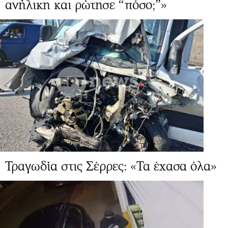
ανήλικη και ρώτησε “πόσο;”»
Τραγωδία στις Σέρρες: «Τα έχασα όλα»