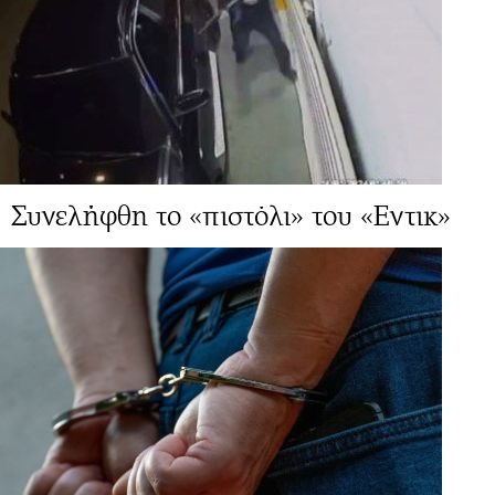
Συνελήφθη το «πιστόλι» του «Εντικ»