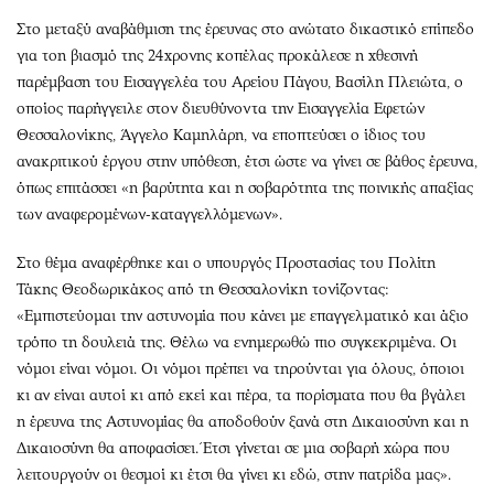
Στο μεταξύ αναβάθμιση της έρευνας στο ανώτατο δικαστικό επίπεδο
για τοn βιασμό της 24χρονης κοπέλας προκάλεσε η χθεσινή
παρέμβαση του Εισαγγελέα του Αρείου Πάγου, Βασίλη Πλειώτα, ο
οποίος παρήγγειλε στον διευθύνοντα την Εισαγγελία Εφετών
Θεσσαλονίκης, Άγγελο Καμηλάρη, να εποπτεύσει ο ίδιος του
ανακριτικού έργου στην υπόθεση, έτσι ώστε να γίνει σε βάθος έρευνα,
όπως επιτάσσει «η βαρύτητα και η σοβαρότητα της ποινικής απαξίας
των αναφερομένων-καταγγελλόμενων».
Στο θέμα αναφέρθηκε και ο υπουργός Προστασίας του Πολίτη
Τάκης Θεοδωρικάκος από τη Θεσσαλονίκη τονίζοντας:
«Εμπιστεύομαι την αστυνομία που κάνει με επαγγελματικό και άξιο
τρόπο τη δουλειά της. Θέλω να ενημερωθώ πιο συγκεκριμένα. Οι
νόμοι είναι νόμοι. Οι νόμοι πρέπει να τηρούνται για όλους, όποιοι
κι αν είναι αυτοί κι από εκεί και πέρα, τα πορίσματα που θα βγάλει
η έρευνα της Αστυνομίας θα αποδοθούν ξανά στη Δικαιοσύνη και η
Δικαιοσύνη θα αποφασίσει. Έτσι γίνεται σε μια σοβαρή χώρα που
λειτουργούν οι θεσμοί κι έτσι θα γίνει κι εδώ, στην πατρίδα μας».