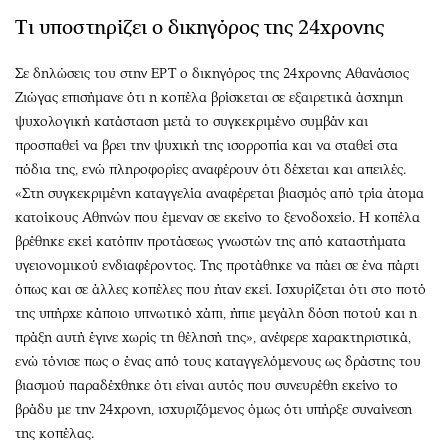
Τι υποστηρίζει ο δικηγόρος της 24χρονης
Σε δηλώσεις του στην ΕΡΤ ο δικηγόρος της 24χρονης Αθανάσιος
Ζιώγας επισήμανε ότι η κοπέλα βρίσκεται σε εξαιρετικά άσχημη
ψυχολογική κατάσταση μετά το συγκεκριμένο συμβάν και
προσπαθεί να βρει την ψυχική της ισορροπία και να σταθεί στα
πόδια της, ενώ πληροφορίες αναφέρουν ότι δέχεται και απειλές.
«Στη συγκεκριμένη καταγγελία αναφέρεται βιασμός από τρία άτομα
κατοίκους Αθηνών που έμεναν σε εκείνο το ξενοδοχείο. Η κοπέλα
βρέθηκε εκεί κατόπιν προτάσεως γνωστών της από καταστήματα
υγειονομικού ενδιαφέροντος. Της προτάθηκε να πάει σε ένα πάρτι
όπως και σε άλλες κοπέλες που ήταν εκεί. Ισχυρίζεται ότι στο ποτό
της υπήρχε κάποιο υπνωτικό χάπι, ήπιε μεγάλη δόση ποτού και η
πράξη αυτή έγινε χωρίς τη θέλησή της», ανέφερε χαρακτηριστικά,
ενώ τόνισε πως ο ένας από τους καταγγελόμενους ως δράστης του
βιασμού παραδέχθηκε ότι είναι αυτός που συνευρέθη εκείνο το
βράδυ με την 24χρονη, ισχυριζόμενος όμως ότι υπήρξε συναίνεση
της κοπέλας.