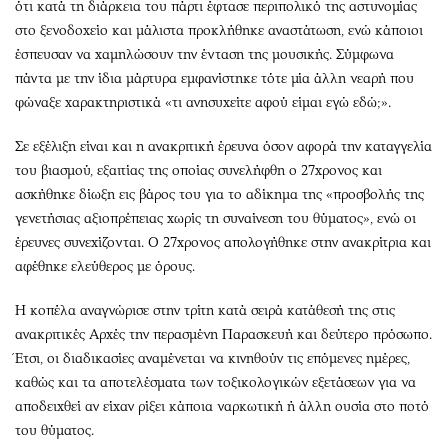
ότι κατά τη διάρκεια του πάρτι έφτασε περιπολικό της αστυνομίας
στο ξενοδοχείο και μάλιστα προκλήθηκε αναστάτωση, ενώ κάποιοι
έσπευσαν να χαμηλώσουν την ένταση της μουσικής. Σύμφωνα
πάντα με την ίδια μάρτυρα εμφανίστηκε τότε μία άλλη νεαρή που
φώναξε χαρακτηριστικά «τι ανησυχείτε αφού είμαι εγώ εδώ;».
Σε εξέλιξη είναι και η ανακριτική έρευνα όσον αφορά την καταγγελία
του βιασμού, εξαιτίας της οποίας συνελήφθη ο 27χρονος και
ασκήθηκε δίωξη εις βάρος του για το αδίκημα της «προσβολής της
γενετήσιας αξιοπρέπειας χωρίς τη συναίνεση του θύματος», ενώ οι
έρευνες συνεχίζονται. Ο 27χρονος απολογήθηκε στην ανακρίτρια και
αφέθηκε ελεύθερος με όρους.
Η κοπέλα αναγνώρισε στην τρίτη κατά σειρά κατάθεσή της στις
ανακριτικές Αρχές την περασμένη Παρασκευή και δεύτερο πρόσωπο.
Έτσι, οι διαδικασίες αναμένεται να κινηθούν τις επόμενες ημέρες,
καθώς και τα αποτελέσματα των τοξικολογικών εξετάσεων για να
αποδειχθεί αν είχαν ρίξει κάποια ναρκωτική ή άλλη ουσία στο ποτό
του θύματος.