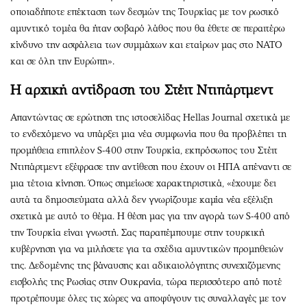
οποιαδήποτε επέκταση των δεσμών της Τουρκίας με τον ρωσικό
αμυντικό τομέα θα ήταν σοβαρό λάθος που θα έθετε σε περαιτέρω
κίνδυνο την ασφάλεια των συμμάχων και εταίρων μας στο ΝΑΤΟ
και σε όλη την Ευρώπη».
Η αρχική αντίδραση του Στέιτ Ντιπάρτμεντ
Απαντώντας σε ερώτηση της ιστοσελίδας Hellas Journal σχετικά με
το ενδεχόμενο να υπάρξει μια νέα συμφωνία που θα προβλέπει τη
προμήθεια επιπλέον S-400 στην Τουρκία, εκπρόσωπος του Στέιτ
Ντιπάρτμεντ εξέφρασε την αντίθεση που έχουν οι ΗΠΑ απέναντι σε
μια τέτοια κίνηση. Όπως σημείωσε χαρακτηριστικά, «έχουμε δει
αυτά τα δημοσιεύματα αλλά δεν γνωρίζουμε καμία νέα εξέλιξη
σχετικά με αυτό το θέμα. Η θέση μας για την αγορά των S-400 από
την Τουρκία είναι γνωστή. Σας παραπέμπουμε στην τουρκική
κυβέρνηση για να μιλήσετε για τα σχέδια αμυντικών προμηθειών
της. Δεδομένης της βάναυσης και αδικαιολόγητης συνεχιζόμενης
εισβολής της Ρωσίας στην Ουκρανία, τώρα περισσότερο από ποτέ
προτρέπουμε όλες τις χώρες να αποφύγουν τις συναλλαγές με τον