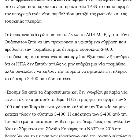
στο σενάριο που παρουσίασε το πρακτορείο TASS, το οποίο αφορά
την υπογραφή ενός νέου συμβολαίου μεταξύ της ρωσικής και της
τουρκικής πλευράς.
Σε διευκρινιστική ερώτηση που υπέβαλε το ΑΠΕ-ΜΠΕ, για το εάν η
Ουάσιγκτον ζητά να μην προχωρήσει η υφιστάμενη σύμβαση που
προβλέπει την προμήθεια μιας δεύτερης συστοιχίας S-400,
εκπρόσωπος του αμερικανικού υπουργείου Εξωτερικών ξεκαθάρισε
ότι οι ΗΠΑ δεν ζητούν απλώς να μην υπάρξει μια νέα προμήθεια
αλλά συνεχίζουν να καλούν την Τουρκία να εγκαταλείψει πλήρως
το σύστημα S-400 που ήδη κατέχει.
«Έχουμε δει αυτά τα δημοσιεύματα και δεν γνωρίζουμε καμία νέα
εξέλιξη σχετικά με αυτό το θέμα. Η θέση μας για την αγορά των S-
400 από την Τουρκία είναι γνωστή: καλούμε την Τουρκία να μην
κατέχει πλέον το σύστημα S-400. Η απόκτηση των S-400 από την
Τουρκία έρχεται σε άμεση αντίθεση με τις δεσμεύσεις που ανέλαβαν
όλοι οι Σύμμαχοι στη Σύνοδο Κορυφής του ΝΑΤΟ το 2016 στη
Βαρσοβία για τη μείωση των εξαρτήσεων από τον ρωσικό εξοπλισμό.