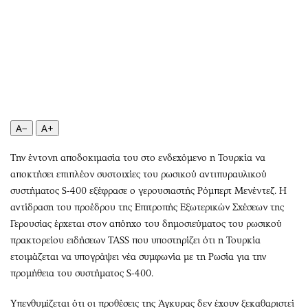
Περιβάλλον
Ταξίδια
Ελλάδα
Συνταγές
Κόσμος
Έξοδος
Παράξενα
Media
Πολιτισμός
Εκπομπές
Σινεμά
Wine routes
Θέατρο-Χορός
Podcasts
A−
A+
Μουσική
Uncut
Την έντονη αποδοκιμασία του στο ενδεχόμενο η Τουρκία να
Εικαστικά
Προσφορές
αποκτήσει επιπλέον συστοιχίες του ρωσικού αντιπυραυλικού
Βιβλίο
Προσωπικότητες στην ''Κ''
συστήματος S-400 εξέφρασε ο γερουσιαστής Ρόμπερτ Μενέντεζ. Η
Χειρόγραφα
Επιστολές
αντίδραση του προέδρου της Επιτροπής Εξωτερικών Σχέσεων της
Γερουσίας έρχεται στον απόηχο του δημοσιεύματος του ρωσικού
πρακτορείου ειδήσεων TASS που υποστηρίζει ότι η Τουρκία
ετοιμάζεται να υπογράψει νέα συμφωνία με τη Ρωσία για την
προμήθεια του συστήματος S-400.
Υπενθυμίζεται ότι οι προθέσεις της Άγκυρας δεν έχουν ξεκαθαριστεί