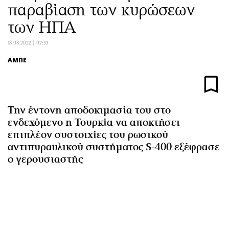
παραβίαση των κυρώσεων
Αθλητισμός
Geek
των ΗΠΑ
Κύπρος
Νέα
Ελλάδα
Κινητά-tablets
18.08.2022 | 07:53
Διεθνή
Social
ΑΜΠΕ
Κληρώσεις Allwyn
Αυτοκίνηση
Οικονομική
Αφιερώματα
Οικονομία
Πολιτική
Την έντονη αποδοκιμασία του στο
Real Estate
Οικονομία
ενδεχόμενο η Τουρκία να αποκτήσει
Επιχειρήσεις
Γενικά
επιπλέον συστοιχίες του ρωσικού
Αγορές
Αναδρομές
αντιπυραυλικού συστήματος S-400 εξέφρασε
ο γερουσιαστής
Money Review
Πρόσωπα
AstroBank Properties
Περιβάλλον
Trends
Good Life
Ενέργεια
Γυναίκα
Ναυτιλία
Showbiz