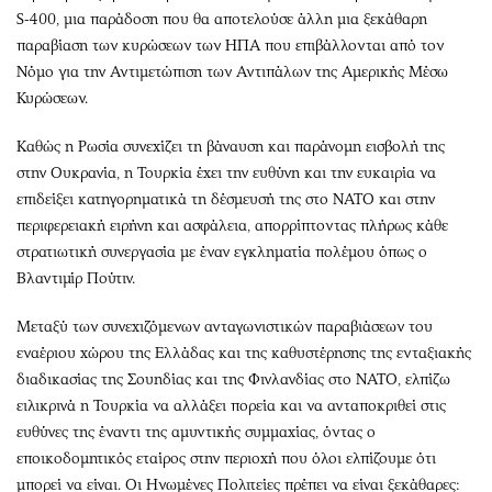
S-400, μια παράδοση που θα αποτελούσε άλλη μια ξεκάθαρη
παραβίαση των κυρώσεων των ΗΠΑ που επιβάλλονται από τον
Νόμο για την Αντιμετώπιση των Αντιπάλων της Αμερικής Μέσω
Κυρώσεων.
Καθώς η Ρωσία συνεχίζει τη βάναυση και παράνομη εισβολή της
στην Ουκρανία, η Τουρκία έχει την ευθύνη και την ευκαιρία να
επιδείξει κατηγορηματικά τη δέσμευσή της στο ΝΑΤΟ και στην
περιφερειακή ειρήνη και ασφάλεια, απορρίπτοντας πλήρως κάθε
στρατιωτική συνεργασία με έναν εγκληματία πολέμου όπως ο
Βλαντιμίρ Πούτιν.
Μεταξύ των συνεχιζόμενων ανταγωνιστικών παραβιάσεων του
εναέριου χώρου της Ελλάδας και της καθυστέρησης της ενταξιακής
διαδικασίας της Σουηδίας και της Φινλανδίας στο ΝΑΤΟ, ελπίζω
ειλικρινά η Τουρκία να αλλάξει πορεία και να ανταποκριθεί στις
ευθύνες της έναντι της αμυντικής συμμαχίας, όντας ο
εποικοδομητικός εταίρος στην περιοχή που όλοι ελπίζουμε ότι
μπορεί να είναι. Οι Ηνωμένες Πολιτείες πρέπει να είναι ξεκάθαρες: