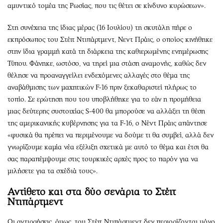
αμυντικό τομέα της Ρωσίας, που τις θέτει σε κίνδυνο κυρώσεων».
Στη συνέχεια της ίδιας μέρας (16 Ιουλίου) τη σκυτάλη πήρε ο
εκπρόσωπος του Στέιτ Ντιπάρτμεντ, Νεντ Πράις, ο οποίος κινήθηκε
στην ίδια γραμμή κατά τη διάρκεια της καθιερωμένης ενημέρωσης
Τύπου. Φάνηκε, ωστόσο, να τηρεί μια στάση αναμονής, καθώς δεν
θέλησε να προαναγγείλει ενδεχόμενες αλλαγές στο θέμα της
αναβάθμισης των μαχητικών F-16 πριν ξεκαθαριστεί πλήρως το
τοπίο. Σε ερώτηση που του υποβλήθηκε για το εάν η προμήθεια
μιας δεύτερης συστοιχίας S-400 θα μπορούσε να αλλάξει τη θέση
της αμερικανικής κυβέρνησης για τα F-16, o Νέντ Πράις απάντησε
«φυσικά θα πρέπει να περιμένουμε να δούμε τι θα συμβεί, αλλά δεν
γνωρίζουμε καμία νέα εξέλιξη σχετικά με αυτό το θέμα και έτσι θα
σας παραπέμψουμε στις τουρκικές αρχές προς το παρόν για να
μιλήσετε για τα σχέδιά τους».
Αντίθετο και στα δύο σενάρια το Στέιτ
Ντιπάρτμεντ
Οι αντιρρήσεις, όμως, του Στέιτ Ντιπάρτμεντ δεν περιορίζονται μόνο