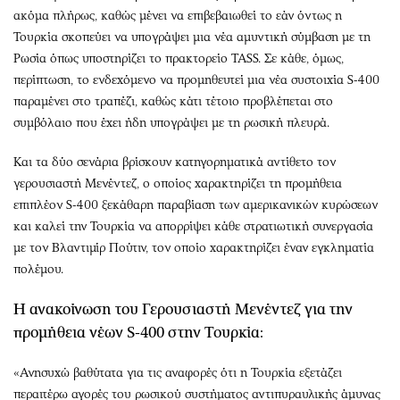
ακόμα πλήρως, καθώς μένει να επιβεβαιωθεί το εάν όντως η
Τουρκία σκοπεύει να υπογράψει μια νέα αμυντική σύμβαση με τη
Ρωσία όπως υποστηρίζει το πρακτορείο TASS. Σε κάθε, όμως,
περίπτωση, το ενδεχόμενο να προμηθευτεί μια νέα συστοιχία S-400
παραμένει στο τραπέζι, καθώς κάτι τέτοιο προβλέπεται στο
συμβόλαιο που έχει ήδη υπογράψει με τη ρωσική πλευρά.
Και τα δύο σενάρια βρίσκουν κατηγορηματικά αντίθετο τον
γερουσιαστή Μενέντεζ, ο οποίος χαρακτηρίζει τη προμήθεια
επιπλέον S-400 ξεκάθαρη παραβίαση των αμερικανικών κυρώσεων
και καλεί την Τουρκία να απορρίψει κάθε στρατιωτική συνεργασία
με τον Βλαντιμίρ Πούτιν, τον οποίο χαρακτηρίζει έναν εγκληματία
πολέμου.
Η ανακοίνωση του Γερουσιαστή Μενέντεζ για την
προμήθεια νέων S-400 στην Τουρκία:
«Ανησυχώ βαθύτατα για τις αναφορές ότι η Τουρκία εξετάζει
περαιτέρω αγορές του ρωσικού συστήματος αντιπυραυλικής άμυνας