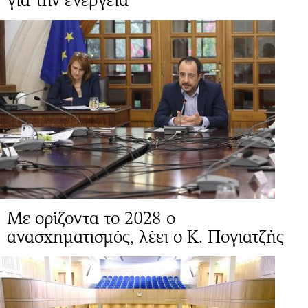
για την ενέργεια
Mε ορίζοντα το 2028 ο
ανασχηματισμός, λέει ο Κ. Πογιατζής