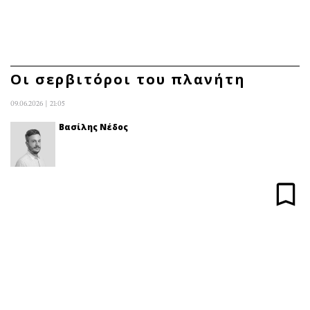
ΕΓΓΡΑΦΗ
ΕΙΣΟΔΟΣ
Οι σερβιτόροι του πλανήτη
09.06.2026 | 21:05
ΚΑΤΗΓΟΡΙΕΣ
ΣΥΝΔΕΣΗ
Βασίλης Νέδος
Κύπρος
Απόψεις
Παιδεία
Αρθρογραφία
Υγεία
The Hill
Πολιτική
Υγεία
Βουλευτικές 2026
Αγγελίες
Εκλογές 2024
Ενοικιάζονται
Προεδρικές 2023
Πωλούνται
Δημοσκοπήσεις
Ζητούν εργασία
Διπλωματία
Θέσεις εργασίας