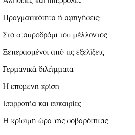
Αλήθειες και υπερβολές
Περιβάλλον
Ταξίδια
Ελλάδα
Συνταγές
Πραγματικότητα ή αφηγήσεις;
Κόσμος
Έξοδος
Παράξενα
Media
Στο σταυροδρόμι του μέλλοντος
Πολιτισμός
Εκπομπές
Σινεμά
Wine routes
Ξεπερασμένοι από τις εξελίξεις
Θέατρο-Χορός
Podcasts
Μουσική
Uncut
Γερμανικά διλήμματα
Εικαστικά
Προσφορές
Βιβλίο
Προσωπικότητες στην ''Κ''
Η επόμενη κρίση
Χειρόγραφα
Επιστολές
Ισορροπία και ευκαιρίες
Η κρίσιμη ώρα της σοβαρότητας