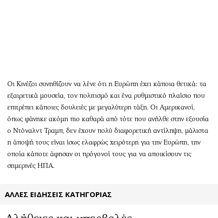
Αθλητισμός
Geek
Κύπρος
Νέα
Ελλάδα
Κινητά-tablets
Διεθνή
Social
Κληρώσεις Allwyn
Αυτοκίνηση
Οικονομική
Αφιερώματα
Οι Κινέζοι συνηθίζουν να λένε ότι η Ευρώπη έχει κάποια θετικά: τα
Οικονομία
Πολιτική
εξαιρετικά μουσεία, τον πολιτισμό και ένα ρυθμιστικό πλαίσιο που
επιτρέπει κάποιες δουλειές με μεγαλύτερη τάξη. Οι Αμερικανοί,
Real Estate
Οικονομία
όπως φάνηκε ακόμη πιο καθαρά από τότε που ανήλθε στην εξουσία
Επιχειρήσεις
Γενικά
ο Ντόναλντ Τραμπ, δεν έχουν πολύ διαφορετική αντίληψη, μάλιστα
Αγορές
Αναδρομές
η άποψή τους είναι ίσως ελαφρώς χειρότερη για την Ευρώπη, την
Money Review
Πρόσωπα
οποία κάποτε άφησαν οι πρόγονοί τους για να αποικίσουν τις
AstroBank Properties
Περιβάλλον
σημερινές ΗΠΑ.
Trends
Good Life
Ενέργεια
Γυναίκα
ΑΛΛΕΣ ΕΙΔΗΣΕΙΣ ΚΑΤΗΓΟΡΙΑΣ
Ναυτιλία
Showbiz