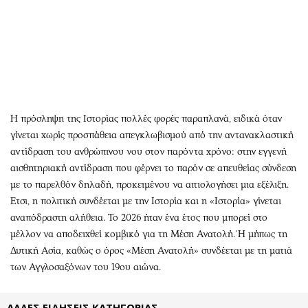
Αθλητισμός
Geek
Κύπρος
Νέα
Ελλάδα
Κινητά-tablets
Διεθνή
Social
Κληρώσεις Allwyn
Αυτοκίνηση
Οικονομική
Αφιερώματα
Η πρόσληψη της Ιστορίας πολλές φορές παραπλανά, ειδικά όταν
Οικονομία
Πολιτική
γίνεται χωρίς προσπάθεια απεγκλωβισμού από την αντανακλαστική
αντίδραση του ανθρώπινου νου στον παρόντα χρόνο: στην εγγενή
Real Estate
Οικονομία
αισθητηριακή αντίδραση που φέρνει το παρόν σε απευθείας σύνδεση
Επιχειρήσεις
Γενικά
με το παρελθόν δηλαδή, προκειμένου να αιτιολογήσει μια εξέλιξη.
Αγορές
Αναδρομές
Ετσι, η πολιτική συνδέεται με την Ιστορία και η «Ιστορία» γίνεται
Money Review
Πρόσωπα
αναπόδραστη αλήθεια. Το 2026 ήταν ένα έτος που μπορεί στο
AstroBank Properties
Περιβάλλον
μέλλον να αποδειχθεί κομβικό για τη Μέση Ανατολή. Ή μήπως τη
Δυτική Ασία, καθώς ο όρος «Μέση Ανατολή» συνδέεται με τη ματιά
Trends
Good Life
των Αγγλοσαξόνων του 19ου αιώνα.
Ενέργεια
Γυναίκα
Ναυτιλία
Showbiz
ΑΛΛΕΣ ΕΙΔΗΣΕΙΣ ΚΑΤΗΓΟΡΙΑΣ