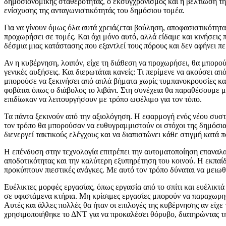
δημοσιονομικής σταθερότητας, ο εκσυγχρονισμός και η βελτίωση τ
ενίσχυσης της ανταγωνιστικότητάς του δημόσιου τομέα.
Για να γίνουν όμως όλα αυτά χρειάζεται βούληση, αποφασιστικότητα
προχωρήσει σε τομές. Και όχι μόνο αυτό, αλλά είδαμε και κινήσεις
δέσμια μιας κατάστασης που εξαντλεί τους πόρους και δεν αφήνει π
Αν η κυβέρνηση, λοιπόν, είχε τη διάθεση να προχωρήσει, θα μπορού
γενικές αυξήσεις. Και διερωτάται κανείς: Τι περίμενε να ακούσει 
μπορούσε να ξεκινήσει από απλά βήματα χωρίς τυμπανοκρουσίες και 
φοβάται όπως ο διάβολος το λιβάνι. Στη συνέχεια θα παραθέσουμε 
επιδίωκαν να λειτουργήσουν με τρόπο ωφέλιμο για τον τόπο.
Τα πάντα ξεκινούν από την αξιολόγηση. Η εφαρμογή ενός νέου συσ
τον τρόπο θα μπορούσαν να ευθυγραμμιστούν οι στόχοι της δημόσια
διενεργεί τακτικούς ελέγχους και να διαπιστώνει κάθε στιγμή κατ
Η επένδυση στην τεχνολογία επιτρέπει την αυτοματοποίηση επαναλα
αποδοτικότητας και την καλύτερη εξυπηρέτηση του κοινού. Η εκπαίδ
προκύπτουν πιεστικές ανάγκες. Με αυτό τον τρόπο δύναται να μειωθ
Ευέλικτες μορφές εργασίας, όπως εργασία από το σπίτι και ευέλικτ
σε υφιστάμενα κτήρια. Μη κρίσιμες εργασίες μπορούν να παραχωρηθ
Αυτές και άλλες πολλές θα ήταν οι επιλογές της κυβέρνησης αν είχε
χρησιμοποιήθηκε το ΔΝΤ για να προκαλέσει θόρυβο, διατηρώντας τ