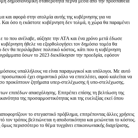
εσμη δημοσιονομική σταθερότητα περνά μέσα από την προσπάθεια
μα και αφορά στην ατολμία αυτής της κυβέρνησης για να
ν. Και όσο η εκάστοτε κυβέρνηση δεν τολμά, η χώρα θα παραμένει
 με το που ανέλαβε, αύξησε την ΑΤΑ και ένα χρόνο μετά έδωσε
 η κυβέρνηση ήθελε να εξορθολογήσει τον δημόσιο τομέα θα
υ δεν θα περιλάμβανε πολιτικό κόστος, κάτι που η κυβέρνηση
ρογράμματα όσων το 2023 διεκδίκησαν την προεδρία, εφόσον
μόσιους υπαλλήλους να είναι παραγωγικοί και υπόλογοι. Με αυτό
 προσωπικού έχει σημαντικό ρόλο να επιτελέσει, αφού καλείται να
 πόσο προκύπτουν ζητήματα υπερ-στελέχωσης ή υπο-στελέχωσης.
 των επιπέδων απασχόλησης. Επιτρέπει επίσης τη βελτίωση της
κανότητα της προσαρμοστικότητας και της ευελιξίας εκεί όπου
ι αποφορτίζουν το στεγαστικό πρόβλημα, επιτρέποντας άλλες χρήσεις
 τον τρόπος βελτιώνεται η αποδοτικότητα και μειώνεται το κόστος.
ή όμως περισσότερο το θέμα τυγχάνει επικοινωνιακής διαχείρισης,