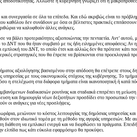
ης αποδοτικότητας. Άλλωστε η κυβέρνηση γνωρίζει ότι η μακροπρόθ
 και συνεργασία σε όλα τα επίπεδα. Και εδώ ακριβώς είναι το πρόβλη
 που καθόλου δεν συνάδουν με όσα οι βέλτιστες πρακτικές επιτάσσου
εριθώρια να καλυφθούν άλλες ανάγκες.
σε να βάλει προτεραιότητες αξιοποιώντας την πενταετία. Αντ’ αυτού,
από το ΔΝΤ που θα ήταν συμβατό με τις ήδη ειλημμένες αποφάσεις; Αν
εμπλοκή του ΔΝΤ, το οποίο έτσι και αλλιώς δεν θα πρότεινε κάτι πο
μερικές στρατηγικές που θα έπρεπε να βρίσκονται στα προεκλογικά π
τήματος αξιολόγησης βασισμένου στην απόδοση θα επέτρεπε στους δη
ς υπηρεσίας με τους οικονομικούς στόχους της κυβέρνησης. Το τμήμα
ά πόσο η στελέχωση στα διάφορα τμήματα είναι ικανοποιητική ή κατά
μβανόμενων διαδικασιών ρουτίνας και σταδιακά επιτρέπει τη μείωση
ευση και δημιουργία νέων δεξιοτήτων προσδίδει στο προσωπικό την ι
ούν οι ανάγκες για νέες προσλήψεις.
ά ωράρια, μειώνουν το κόστος λειτουργίας της δημόσιας υπηρεσίας κα
ούν στον ιδιωτικό τομέα με τη μέθοδο της αγοράς υπηρεσιών. Με αυτό
 τη διάθεση να εμπλακεί ενεργά και να διορθώσει τα πράγματα. Επειδ
ην ελπίδα πως κάτι εύκολα εφαρμόσιμο θα προκύψει.