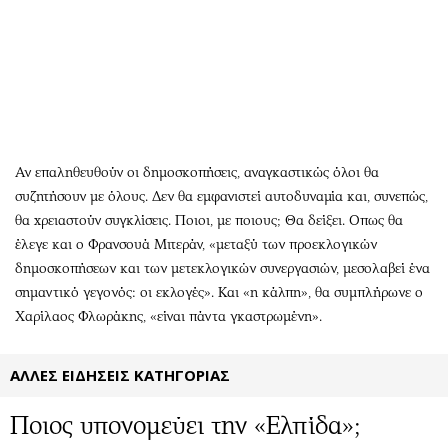
Αθλητισμός
Geek
Κύπρος
Νέα
Ελλάδα
Κινητά-tablets
Διεθνή
Social
Κληρώσεις Allwyn
Αυτοκίνηση
Οικονομική
Αφιερώματα
Αν επαληθευθούν οι δημοσκοπήσεις, αναγκαστικώς όλοι θα
Οικονομία
Πολιτική
συζητήσουν με όλους. Δεν θα εμφανιστεί αυτοδυναμία και, συνεπώς,
θα χρειαστούν συγκλίσεις. Ποιοι, με ποιους; Θα δείξει. Οπως θα
Real Estate
Οικονομία
έλεγε και ο Φρανσουά Μιτεράν, «μεταξύ των προεκλογικών
Επιχειρήσεις
Γενικά
δημοσκοπήσεων και των μετεκλογικών συνεργασιών, μεσολαβεί ένα
Αγορές
Αναδρομές
σημαντικό γεγονός: οι εκλογές». Και «η κάλπη», θα συμπλήρωνε ο
Money Review
Πρόσωπα
Χαρίλαος Φλωράκης, «είναι πάντα γκαστρωμένη».
AstroBank Properties
Περιβάλλον
Trends
Good Life
ΑΛΛΕΣ ΕΙΔΗΣΕΙΣ ΚΑΤΗΓΟΡΙΑΣ
Ενέργεια
Γυναίκα
Ποιος υπονομεύει την «Ελπίδα»;
Ναυτιλία
Showbiz