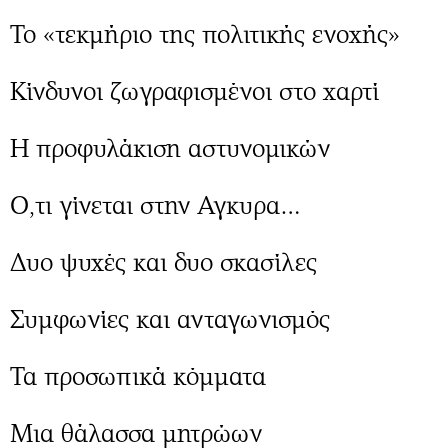
Περιβάλλον
Ταξίδια
Το «τεκμήριο της πολιτικής ενοχής»
Ελλάδα
Συνταγές
Κόσμος
Έξοδος
Κίνδυνοι ζωγραφισμένοι στο χαρτί
Παράξενα
Media
Πολιτισμός
Εκπομπές
Η προφυλάκιση αστυνομικών
Σινεμά
Wine routes
Θέατρο-Χορός
Podcasts
Ο,τι γίνεται στην Αγκυρα…
Μουσική
Uncut
Εικαστικά
Προσφορές
Δυο ψυχές και δυο σκασίλες
Βιβλίο
Προσωπικότητες στην ''Κ''
Χειρόγραφα
Επιστολές
Συμφωνίες και ανταγωνισμός
Τα προσωπικά κόμματα
Μια θάλασσα μητρώων