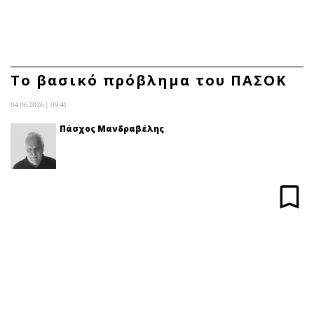
ΕΓΓΡΑΦΗ
ΕΙΣΟΔΟΣ
Το βασικό πρόβλημα του ΠΑΣΟΚ
04.06.2026 | 09:41
ΚΑΤΗΓΟΡΙΕΣ
ΣΥΝΔΕΣΗ
Πάσχος Μανδραβέλης
Κύπρος
Απόψεις
Παιδεία
Αρθρογραφία
Υγεία
The Hill
Πολιτική
Υγεία
Βουλευτικές 2026
Αγγελίες
Εκλογές 2024
Ενοικιάζονται
Προεδρικές 2023
Πωλούνται
Δημοσκοπήσεις
Ζητούν εργασία
Διπλωματία
Θέσεις εργασίας