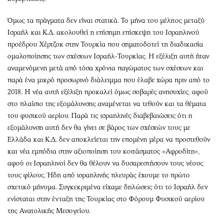
Όμως τα πράγματα δεν είναι στατικά. Το μήνα του μέλιτος μεταξύ
Ισραήλ και Κ.Δ. ακολουθεί η επίσημη επίσκεψη του Ισραηλινού
προέδρου Χέρτζοκ στην Τουρκία που σηματοδοτεί τη διαδικασία
ομαλοποίησης των σχέσεων Ισραήλ-Τουρκίας. Η εξέλιξη αυτή ήταν
αναμενόμενη μετά από τόσα χρόνια παγώματος των σχέσεων και
παρά ένα μικρό προσωρινό διάλειμμα που έλαβε χώρα πριν από το
2018. Η νέα αυτή εξέλιξη προκαλεί όμως σοβαρές ανησυχίες, αφού
στο πλαίσιο της εξομάλυνσης αναμένεται να τεθούν και τα θέματα
του φυσικού αερίου. Παρά τις ισραηλινές διαβεβαιώσεις ότι η
εξομάλυνση αυτή δεν θα γίνει σε βάρος των σχέσεών τους με
Ελλάδα και Κ.Δ. δεν αποκλείεται την επομένη μέρα να προστεθούν
και νέα εμπόδια στην αξιοποίηση του κοιτάσματος «Αφροδίτη»,
αφού οι Ισραηλινοί δεν θα θέλουν να δυσαρεστήσουν τους νέους
τους φίλους. Ήδη από ισραηλινής πλευράς έχουμε το πρώτο
σχετικό μήνυμα. Συγκεκριμένα είχαμε δηλώσεις ότι το Ισραήλ δεν
ενίσταται στην ένταξη της Τουρκίας στο Φόρουμ Φυσικού αερίου
της Ανατολικής Μεσογείου.