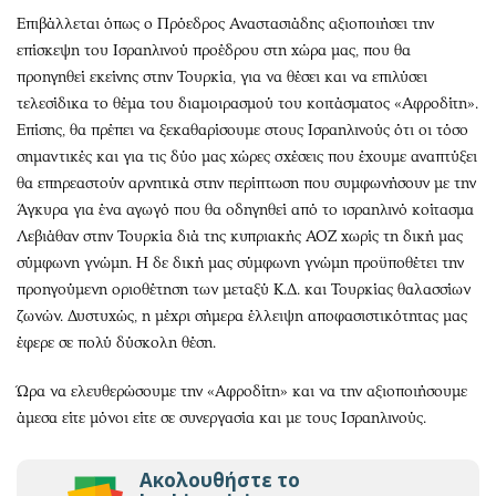
Επιβάλλεται όπως ο Πρόεδρος Αναστασιάδης αξιοποιήσει την
επίσκεψη του Ισραηλινού προέδρου στη χώρα μας, που θα
προηγηθεί εκείνης στην Τουρκία, για να θέσει και να επιλύσει
τελεσίδικα το θέμα του διαμοιρασμού του κοιτάσματος «Αφροδίτη».
Επίσης, θα πρέπει να ξεκαθαρίσουμε στους Ισραηλινούς ότι οι τόσο
σημαντικές και για τις δύο μας χώρες σχέσεις που έχουμε αναπτύξει
θα επηρεαστούν αρνητικά στην περίπτωση που συμφωνήσουν με την
Άγκυρα για ένα αγωγό που θα οδηγηθεί από το ισραηλινό κοίτασμα
Λεβιάθαν στην Τουρκία διά της κυπριακής ΑΟΖ χωρίς τη δική μας
σύμφωνη γνώμη. Η δε δική μας σύμφωνη γνώμη προϋποθέτει την
προηγούμενη οριοθέτηση των μεταξύ Κ.Δ. και Τουρκίας θαλασσίων
ζωνών. Δυστυχώς, η μέχρι σήμερα έλλειψη αποφασιστικότητας μας
έφερε σε πολύ δύσκολη θέση.
Ώρα να ελευθερώσουμε την «Αφροδίτη» και να την αξιοποιήσουμε
άμεσα είτε μόνοι είτε σε συνεργασία και με τους Ισραηλινούς.
Ακολουθήστε το