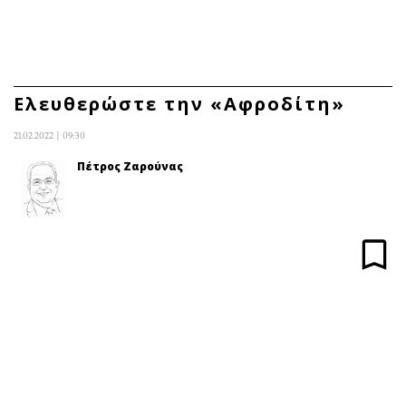
ΕΓΓΡΑΦΗ
ΕΙΣΟΔΟΣ
Ελευθερώστε την «Αφροδίτη»
21.02.2022 | 09:30
ΚΑΤΗΓΟΡΙΕΣ
ΣΥΝΔΕΣΗ
Πέτρος Ζαρούνας
Κύπρος
Απόψεις
Παιδεία
Αρθρογραφία
Υγεία
The Hill
Πολιτική
Υγεία
Βουλευτικές 2026
Αγγελίες
Εκλογές 2024
Ενοικιάζονται
Προεδρικές 2023
Πωλούνται
Δημοσκοπήσεις
Ζητούν εργασία
Διπλωματία
Θέσεις εργασίας