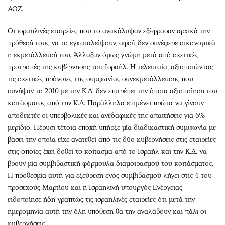
Περιβάλλον
Ταξίδια
ΑΟΖ.
Ελλάδα
Συνταγές
Οι ισραηλινές εταιρείες που το ανακάλυψαν εξέφρασαν αρχικά την
Κόσμος
Έξοδος
πρόθεσή τους να το εγκαταλείψουν, αφού δεν συνέφερε οικονομικά
Παράξενα
Media
η εκμετάλλευσή του. Άλλαξαν όμως γνώμη μετά από σχετικές
Πολιτισμός
Εκπομπές
προτροπές της κυβέρνησης του Ισραήλ. Η τελευταία, αξιοποιώντας
Σινεμά
Wine routes
τις σχετικές πρόνοιες της συμφωνίας συνεκμετάλλευσης που
Θέατρο-Χορός
Podcasts
συνήψαν το 2010 με την Κ.Δ. δεν επιτρέπει την όποια αξιοποίηση του
κοιτάσματος από την Κ.Δ. Παράλληλα επιμένει πρώτα να γίνουν
Μουσική
Uncut
αποδεκτές οι υπερβολικές και ανεδαφικές της απαιτήσεις για 6%
Εικαστικά
Προσφορές
μερίδιο. Πέρυσι τέτοια εποχή υπήρξε μία διαδικαστική συμφωνία με
Βιβλίο
Προσωπικότητες στην ''Κ''
βάσει την οποία είχε ανατεθεί από τις δύο κυβερνήσεις στις εταιρείες
Χειρόγραφα
Επιστολές
στις οποίες έχει δοθεί το κοίτασμα από το Ισραήλ και την Κ.Δ. να
βρουν μία συμβιβαστική φόρμουλα διαμοιρασμού του κοιτάσματος.
Η προθεσμία αυτή για εξεύρεση ενός συμβιβασμού λήγει στις 4 του
προσεχούς Μαρτίου και η Ισραηλινή υπουργός Ενέργειας
ειδοποίησε ήδη γραπτώς τις ισραηλινές εταιρείες ότι μετά την
ημερομηνία αυτή την όλη υπόθεση θα την αναλάβουν και πάλι οι
κυβερνήσεις.