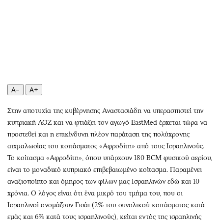
Αθλητισμός
Geek
Κύπρος
Νέα
Ελλάδα
Κινητά-tablets
Διεθνή
Social
Κληρώσεις Allwyn
Αυτοκίνηση
Οικονομική
Αφιερώματα
A−
A+
Οικονομία
Πολιτική
Real Estate
Οικονομία
Στην αποτυχία της κυβέρνησης Αναστασιάδη να υπερασπιστεί την
κυπριακή ΑΟΖ και να φτιάξει τον αγωγό EastMed έρχεται τώρα να
Επιχειρήσεις
Γενικά
προστεθεί και η επικίνδυνη πλέον παράταση της πολύχρονης
Αγορές
Αναδρομές
αιχμαλωσίας του κοιτάσματος «Αφροδίτη» από τους Ισραηλινούς.
Money Review
Πρόσωπα
Το κοίτασμα «Αφροδίτη», όπου υπάρχουν 180 BCM φυσικού αερίου,
AstroBank Properties
Περιβάλλον
είναι το μοναδικό κυπριακό επιβεβαιωμένο κοίτασμα. Παραμένει
Trends
Good Life
αναξιοποίητο και όμηρος των φίλων μας Ισραηλινών εδώ και 10
χρόνια. Ο λόγος είναι ότι ένα μικρό του τμήμα του, που οι
Ενέργεια
Γυναίκα
Ισραηλινοί ονομάζουν Γισάι (2% του συνολικού κοιτάσματος κατά
Ναυτιλία
Showbiz
εμάς και 6% κατά τους ισραηλινούς), κείται εντός της ισραηλινής