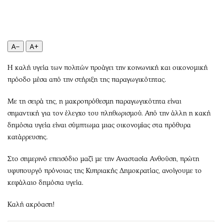
Περιβάλλον
Ταξίδια
Ελλάδα
Συνταγές
Κόσμος
Έξοδος
Παράξενα
Media
A−
A+
Πολιτισμός
Εκπομπές
Η καλή υγεία των πολιτών προάγει την κοινωνική και οικονομική
Σινεμά
Wine routes
πρόοδο μέσα από την στήριξη της παραγωγικότητας.
Θέατρο-Χορός
Podcasts
Με τη σειρά της, η μακροπρόθεσμη παραγωγικότητα είναι
Μουσική
Uncut
σημαντική για τον έλεγχο του πληθωρισμού. Από την άλλη η κακή
Εικαστικά
Προσφορές
δημόσια υγεία είναι σύμπτωμα μιας οικονομίας στα πρόθυρα
Βιβλίο
Προσωπικότητες στην ''Κ''
κατάρρευσης.
Χειρόγραφα
Επιστολές
Στο σημερινό επεισόδιο μαζί με την Αναστασία Ανθούση, πρώτη
υφυπουργό πρόνοιας της Κυπριακής Δημοκρατίας, ανοίγουμε το
κεφάλαιο δημόσια υγεία.
Καλή ακρόαση!