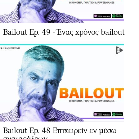
Bailout Ep. 49 - Ένας χρόνος bailout
Bailout Ep. 48 Επιχειρείν εν μέσω
αναταράξεων