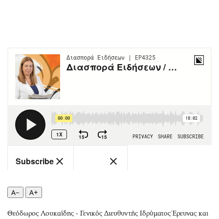
Περιβάλλον
Ταξίδια
Ελλάδα
Συνταγές
Κόσμος
Έξοδος
Παράξενα
Media
Πολιτισμός
Εκπομπές
Σινεμά
Wine routes
Θέατρο-Χορός
Podcasts
Μουσική
Uncut
Εικαστικά
Προσφορές
Βιβλίο
Προσωπικότητες στην ''Κ''
Χειρόγραφα
Επιστολές
A−
A+
Θεόδωρος Λουκαίδης - Γενικός Διευθυντής Ιδρύματος Έρευνας και