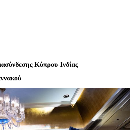
ιασύνδεσης Κύπρου-Ινδίας
αννακού