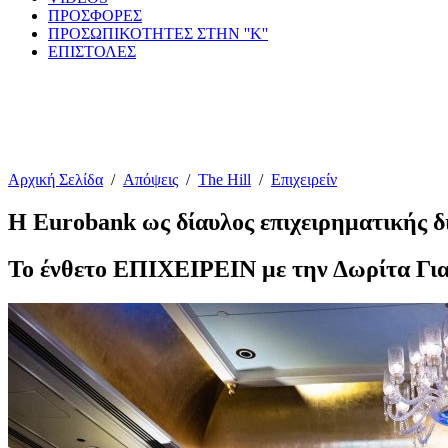
ΠΡΟΣΦΟΡΕΣ
ΠΡΟΣΩΠΙΚΟΤΗΤΕΣ ΣΤΗΝ ''Κ''
ΕΠΙΣΤΟΛΕΣ
Αρχική Σελίδα
/
Απόψεις
/
The Hill
/
Επιχειρείν
Η Eurobank ως δίαυλος επιχειρηματικής δ
Το ένθετο ΕΠΙΧΕΙΡΕΙΝ με την Δωρίτα Γι