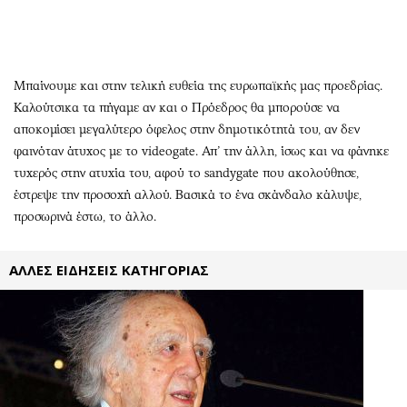
Περιβάλλον
Ταξίδια
Ελλάδα
Συνταγές
Κόσμος
Έξοδος
Παράξενα
Media
Μπαίνουμε και στην τελική ευθεία της ευρωπαϊκής μας προεδρίας.
Καλούτσικα τα πήγαμε αν και ο Πρόεδρος θα μπορούσε να
Πολιτισμός
Εκπομπές
αποκομίσει μεγαλύτερο όφελος στην δημοτικότητά του, αν δεν
Σινεμά
Wine routes
φαινόταν άτυχος με το videogate. Απ’ την άλλη, ίσως και να φάνηκε
Θέατρο-Χορός
Podcasts
τυχερός στην ατυχία του, αφού το sandygate που ακολούθησε,
Μουσική
Uncut
έστρεψε την προσοχή αλλού. Βασικά το ένα σκάνδαλο κάλυψε,
Εικαστικά
Προσφορές
προσωρινά έστω, το άλλο.
Βιβλίο
Προσωπικότητες στην ''Κ''
Χειρόγραφα
Επιστολές
ΑΛΛΕΣ ΕΙΔΗΣΕΙΣ ΚΑΤΗΓΟΡΙΑΣ