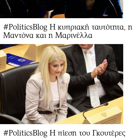
#PoliticsBlog Η κυπριακή ταυτότητα, η
Μαντόνα και η Μαρινέλλα
#PoliticsBlog Η πίεση του Γκουτέρες