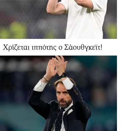
Χρίζεται ιππότης ο Σάουθγκεϊτ!