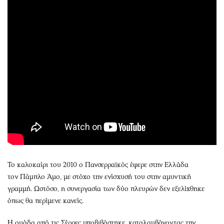
Το καλοκαίρι του 2010 ο Πανσερραϊκός έφερε στην Ελλάδα
τον Πάμπλο Άμο, με στόχο την ενίσχυσή του στην αμυντική
γραμμή. Ωστόσο, η συνεργασία των δύο πλευρών δεν εξελίχθηκε
όπως θα περίμενε κανείς.
Η ομάδα από τις Σέρρες υποβιβάστηκε, καταλαμβάνοντας την