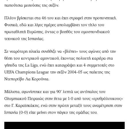
παπούτσια μεσούσης της σεζόν.
Πλέον βρίσκεται στα 46 του και έχει στραφεί στην προπονητική.
Φυσικά, εδώ και λίγες ημέρες απολαμβάνει τον τίτλο του
πρωταθλητή Ευρώπης, όντας ο βοηθός του ομοσπονδιακού
τεχνικού της Ισπανίας.
Σε νεαρότερη ηλικία συνήθιζε να «βλέπει» τους αγώνες από την
θέση του κεντρικού αμυντικού, έχοντας πολυετή καριέρα στα
γήπεδα της La Liga, ενώ έχει καταγράψει και 4 συμμετοχές στο
UEFA Champions League την σεζόν 2004-05 ως παίκτης της
Ντεπορτίβο Λα Κορούνια.
Μάλιστα, αγωνίστηκε και για 90’ λεπτά ως αντίπαλος του
Ολυμπιακού Πειραιώς στην ήττα με 1-0 από τους «ερυθρόλευκους»
στο Γ. Καραϊσκάκης, ενώ στην πρώτη μεταξύ τους αναμέτρηση στην
Ισπανία (0-0) είχε μείνει στον πάγκο της ομάδας του.