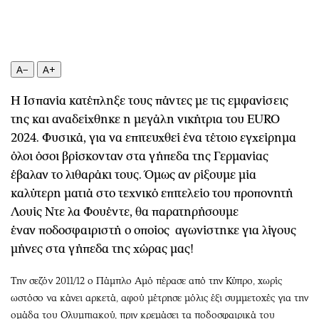
Περιβάλλον
Ταξίδια
Ελλάδα
Συνταγές
Κόσμος
Έξοδος
Παράξενα
Media
A−
A+
Πολιτισμός
Εκπομπές
Η Ισπανία κατέπληξε τους πάντες με τις εμφανίσεις
Σινεμά
Wine routes
της και αναδείχθηκε η μεγάλη νικήτρια του EURO
Θέατρο-Χορός
Podcasts
2024. Φυσικά, για να επιτευχθεί ένα τέτοιο εγχείρημα
Μουσική
Uncut
όλοι όσοι βρίσκονταν στα γήπεδα της Γερμανίας
Εικαστικά
Προσφορές
έβαλαν το λιθαράκι τους. Όμως αν ρίξουμε μία
Βιβλίο
Προσωπικότητες στην ''Κ''
καλύτερη ματιά στο τεχνικό επιτελείο του προπονητή
Χειρόγραφα
Επιστολές
Λουίς Ντε λα Φουέντε, θα παρατηρήσουμε
έναν ποδοσφαιριστή ο οποίος αγωνίστηκε για λίγους
μήνες στα γήπεδα της χώρας μας!
Την σεζόν 2011/12 ο Πάμπλο Αμό πέρασε από την Κύπρο, χωρίς
ωστόσο να κάνει αρκετά, αφού μέτρησε μόλις έξι συμμετοχές για την
ομάδα του Ολυμπιακού, πριν κρεμάσει τα ποδοσφαιρικά του