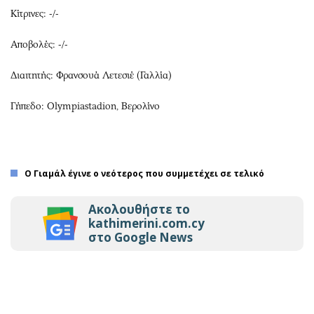
Κίτρινες: -/-
Αποβολές: -/-
Διαιτητής: Φρανσουά Λετεσιέ (Γαλλία)
Γήπεδο: Olympiastadion, Βερολίνο
Ο Γιαμάλ έγινε ο νεότερος που συμμετέχει σε τελικό
Ακολουθήστε το
kathimerini.com.cy
στο Google News