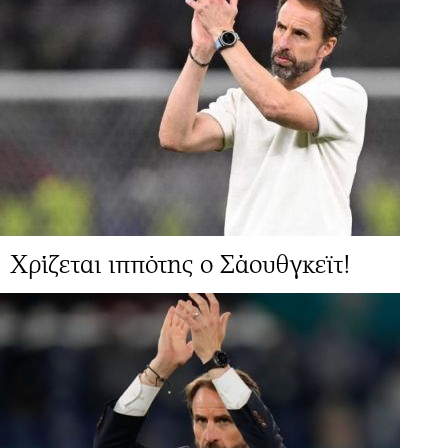
Χρίζεται ιππότης ο Σάουθγκεϊτ!