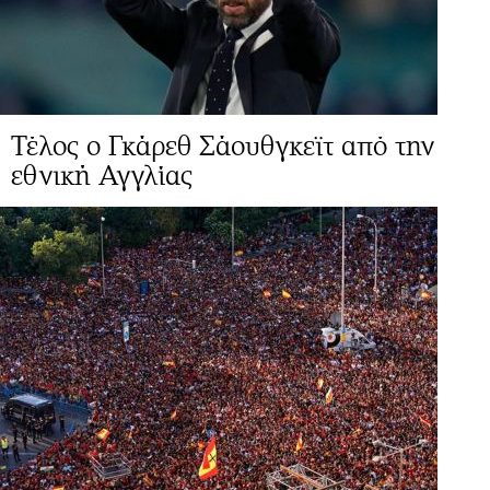
Τέλος ο Γκάρεθ Σάουθγκεϊτ από την
εθνική Αγγλίας