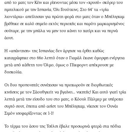
από το ματς τον Κέιν και ρίχνοντας μέσα τον «χρυσό» σκόρερ του
ημιτελικού με την Ισπανία, Όλι Γουότκινς. Στο 64' τα «τρία
λιοντάρια» απείλησαν για πρώτη φορά στο ματς όταν ο Μπέλιγχαμ
βρέθηκε σε καλό σημείο εκτός περιοχής και παρότι μαρκαρισμένος
σούταρε, με την μπάλα να μην του κάνει το χατίρι και να περνά
άουτ.
Η «απάντηση» της Ισπανίας δεν άργησε να έρθει καθώς
καταγράφηκε στο 66ο λεπτό όταν ο Γιαμάλ έκανε όμορφη ενέργεια
μετά από κάθετη του Όλμο, όμως ο Πίκφορντ απέκρουσε με
δυσκολία.
Οι δυο προπονητές συνέχισαν να προχωρούν σε διορθωτικές
κινήσεις με τον Σάουθγκεϊτ να βγαίνει... νικητής! Και αυτό γιατί τρία
λεπτά μετά την είσοδο του στο ματς, ο Κόουλ Πάλμερ με υπέροχο
συρτό σουτ, έπειτα από ασίστ του Μπέλιγχαμ, νίκησε τον Ουνάι
Σιμόν ισοφαρίζοντας σε 1-1!
Το τέρμα του άσου της Τσέλσι έβαλε προσωρινά φτερά στα πόδια