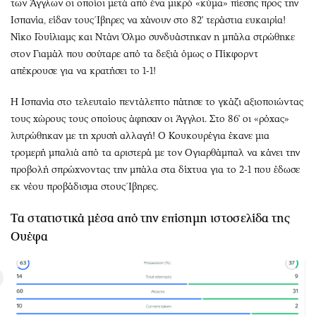
των Άγγλων οι οποίοι μετά από ένα μικρό «κύμα» πίεσης προς την
Ισπανία, είδαν τους Ίβηρες να χάνουν στο 82' τεράστια ευκαιρία!
Νίκο Γουίλιαμς και Ντάνι Όλμο συνδυάστηκαν η μπάλα στρώθηκε
στον Γιαμάλ που σούταρε από τα δεξιά όμως ο Πίκφορντ
απέκρουσε για να κρατήσει το 1-1!
Η Ισπανία στο τελευταίο πεντάλεπτο πάτησε το γκάζι αξιοποιώντας
τους χώρους τους οποίους άφησαν οι Άγγλοι. Στο 86' οι «ρόχας»
λυτρώθηκαν με τη χρυσή αλλαγή! Ο Κουκουρέγια έκανε μια
τρομερή μπαλιά από τα αριστερά με τον Ογιαρθάμπαλ να κάνει την
προβολή σπρώχνοντας την μπάλα στα δίχτυα για το 2-1 που έδωσε
εκ νέου προβάδισμα στους Ίβηρες.
Τα στατιστικά μέσα από την επίσημη ιστοσελίδα της
Ουέφα