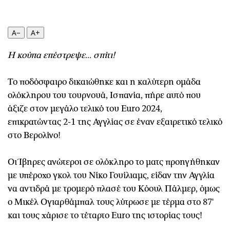
Περιβάλλον
Ταξίδια
Ελλάδα
Συνταγές
A−
A+
Κόσμος
Έξοδος
Παράξενα
Media
Η κούπα επέστρεψε... σπίτι!
Πολιτισμός
Εκπομπές
Σινεμά
Wine routes
Το ποδόσφαιρο δικαιώθηκε και η καλύτερη ομάδα
Θέατρο-Χορός
Podcasts
ολόκληρου του τουρνουά, Ισπανία, πήρε αυτό που
Μουσική
Uncut
άξιζε στον μεγάλο τελικό του Euro 2024,
επικρατώντας 2-1 της Αγγλίας σε έναν εξαιρετικό τελικό
Εικαστικά
Προσφορές
στο Βερολίνο!
Βιβλίο
Προσωπικότητες στην ''Κ''
Χειρόγραφα
Επιστολές
Οι Ίβηρες ανώτερoι σε ολόκληρο το ματς προηγήθηκαν
με υπέροχο γκολ του Νίκο Γουίλιαμς, είδαν την Αγγλία
να αντιδρά με τρομερό πλασέ του Κόουλ Πάλμερ, όμως
ο Μικέλ Ογιαρθάμπαλ τους λύτρωσε με τέρμα στο 87'
και τους χάρισε το τέταρτο Euro της ιστορίας τους!