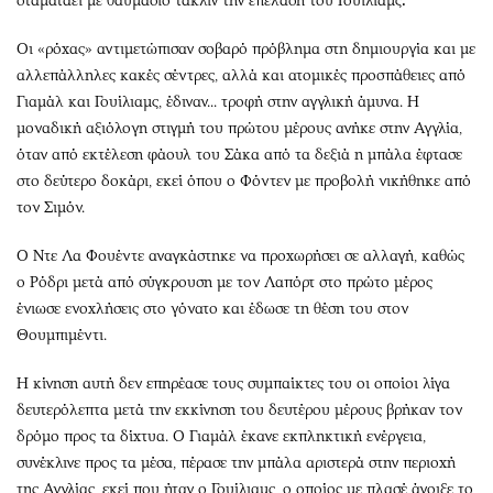
σταματάει με θαυμάσιο τάκλιν την επέλαση του Γουίλιαμς
Oι «ρόχας» αντιμετώπισαν σοβαρό πρόβλημα στη δημιουργία και με
αλλεπάλληλες κακές σέντρες, αλλά και ατομικές προσπάθειες από
Γιαμάλ και Γουίλιαμς, έδιναν... τροφή στην αγγλική άμυνα. Η
μοναδική αξιόλογη στιγμή του πρώτου μέρους ανήκε στην Αγγλία,
όταν από εκτέλεση φάουλ του Σάκα από τα δεξιά η μπάλα έφτασε
στο δεύτερο δοκάρι, εκεί όπου ο Φόντεν με προβολή νικήθηκε από
τον Σιμόν.
Ο Ντε Λα Φουέντε αναγκάστηκε να προχωρήσει σε αλλαγή, καθώς
ο Ρόδρι μετά από σύγκρουση με τον Λαπόρτ στο πρώτο μέρος
ένιωσε ενοχλήσεις στο γόνατο και έδωσε τη θέση του στον
Θουμπιμέντι.
Η κίνηση αυτή δεν επηρέασε τους συμπαίκτες του οι οποίοι λίγα
δευτερόλεπτα μετά την εκκίνηση του δευτέρου μέρους βρήκαν τον
δρόμο προς τα δίχτυα. Ο Γιαμάλ έκανε εκπληκτική ενέργεια,
συνέκλινε προς τα μέσα, πέρασε την μπάλα αριστερά στην περιοχή
της Αγγλίας, εκεί που ήταν ο Γουίλιαμς, ο οποίος με πλασέ άνοιξε το