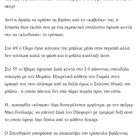
σκορ!
Αντί η Αγγλία να αρχίσει να βγαίνει από το «καβούκι» της, η
Ισπανία ήταν εκείνη που με ένα εκρηκτικό επτάλεπτο έφτασε κοντά
στο να «κλειδώσει» το τρόπαιο.
Στο 49' ο Όλμο έγινε κάτοχος της μπάλας μέσα στην περιοχή αλλά
δεν τελείωσε καλά τη φάση και η μπάλα κατέληξε άουτ.
Στο 55' οι Ίβηρες έφτασαν ξανά κοντά στο 2-0 χάνοντας σπουδαία
ευκαιρία με τον Μοράτα. Εξαιρετική κάθετη του Γιαμάλ στον
αρχηγό του, που πλάσαρε από τα δεξιά όμως ο Στόουνς έδιωξε την
μπάλα - η οποία πάντως δεν είχε πάρει πορεία προς την εστία.
Η... καταιγίδα «κόπασε» λίγα δευτερόλεπτα αργότερα, με τον σκόρερ
Νίκο Γουίλιαμς, να απειλεί ξανά τον Πίκφορντ με τρομερό δεξί σουτ
το οποίο έφυγε λίγο δίπλα από το κάθετο δοκάρι.
Ο Σάουθγκεϊτ αποφάσισε να ανακατέψει την τράπουλα βγάζοντας