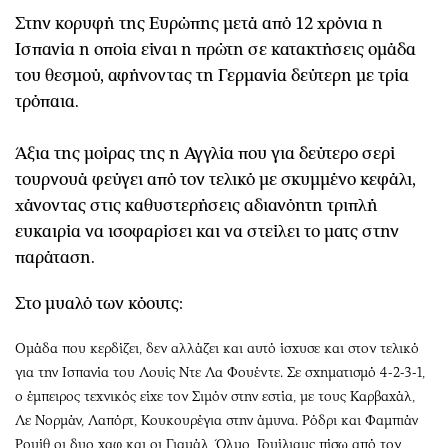
Στην κορυφή της Ευρώπης μετά από 12 χρόνια η
Ισπανία η οποία είναι η πρώτη σε κατακτήσεις ομάδα
του θεσμού, αφήνοντας τη Γερμανία δεύτερη με τρία
τρόπαια.
Άξια της μοίρας της η Αγγλία που για δεύτερο σερί
τουρνουά φεύγει από τον τελικό με σκυμμένο κεφάλι,
χάνοντας στις καθυστερήσεις αδιανόητη τριπλή
ευκαιρία να ισοφαρίσει και να στείλει το ματς στην
παράταση.
Στο μυαλό των κόουτς:
Ομάδα που κερδίζει, δεν αλλάζει και αυτό ίσχυσε και στον τελικό
για την Ισπανία του Λουίς Ντε Λα Φουέντε. Σε σχηματισμό 4-2-3-1,
ο έμπειρος τεχνικός είχε τον Σιμόν στην εστία, με τους Καρβαχάλ,
Λε Νορμάν, Λαπόρτ, Κουκουρέγια στην άμυνα. Ρόδρι και Φαμπιάν
Ρουίθ οι δυο χαφ και οι Γιαμάλ, Όλμο, Γουίλιαμς πίσω από τον