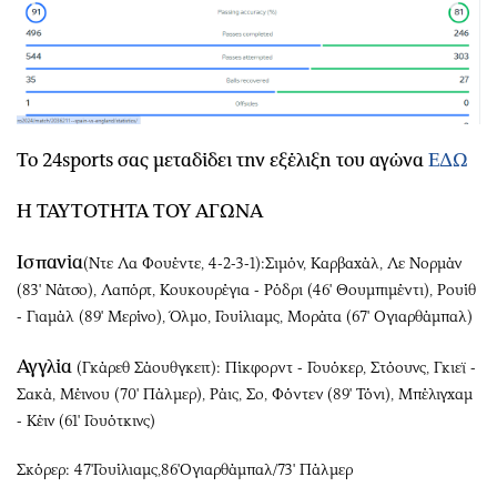
Το 24sports σας μεταδίδει την εξέλιξη του αγώνα
ΕΔΩ
Η ΤΑΥΤΟΤΗΤΑ ΤΟΥ ΑΓΩΝΑ
Ισπανία
(Ντε Λα Φουέντε, 4-2-3-1):Σιμόν, Καρβαχάλ, Λε Νορμάν
(83' Νάτσο), Λαπόρτ, Κουκουρέγια - Ρόδρι (46' Θουμπιμέντι), Ρουίθ
- Γιαμάλ (89' Μερίνο), Όλμο, Γουίλιαμς, Μοράτα (67' Ογιαρθάμπαλ)
Αγγλία
(Γκάρεθ Σάουθγκειτ): Πίκφορντ - Γουόκερ, Στόουνς, Γκιεϊ -
Σακά, Μέινου (70' Πάλμερ), Ράις, Σο, Φόντεν (89' Τόνι), Μπέλιγχαμ
- Κέιν (61' Γουότκινς)
Σκόρερ: 47'Γουίλιαμς,86'Ογιαρθάμπαλ/73' Πάλμερ