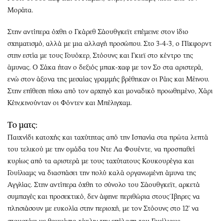
Μοράτα.
Στην αντίπερα όχθη ο Γκάρεθ Σάουθγκεϊτ επέμεινε στον ίδιο
σχηματισμό, αλλά με μια αλλαγή προσώπου. Στο 3-4-3, ο Πίκφορντ
στην εστία με τους Γουόκερ, Στόουνς και Γκιεϊ στο κέντρο της
άμυνας. Ο Σάκα ήταν ο δεξιός μπακ-χαφ με τον Σο στα αριστερά,
ενώ στον άξονα της μεσαίας γραμμής βρέθηκαν οι Ράις και Μέινου.
Στην επίθεση πίσω από τον αρχηγό και μοναδικό προωθημένο, Χάρι
Κέιν,κινούνταν οι Φόντεν και Μπέλιγχαμ.
Το ματς:
Παιχνίδι κατοχής και ταχύτητας από την Ισπανία στα πρώτα λεπτά
του τελικού με την ομάδα του Ντε Λα Φουέντε, να προσπαθεί
κυρίως από τα αριστερά με τους ταχύτατους Κουκουρέγια και
Γουίλιαμς να διασπάσει την πολύ καλά οργανωμένη άμυνα της
Αγγλίας. Στην αντίπερα όχθη το σύνολο του Σάουθγκεϊτ, αρκετά
συμπαγές και προσεκτικό, δεν άφηνε περιθώρια στους Ίβηρες να
πλησιάσουν με ευκολία στην περιοχή, με τον Στόουνς στο 12' να
.