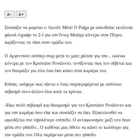
Περιβάλλον
Ταξίδια
Ελλάδα
Συνταγές
A−
A+
Κόσμος
Έξοδος
Συνεχίζει να μαγεύει ο Λιονέλ Μέσι! Ο Pulga με απευθείας εκτέλεση
Παράξενα
Media
φάουλ έγραψε το 2-1 για την Ίντερ Μαϊάμι κόντρα στην Πόρτο,
Πολιτισμός
Εκπομπές
χαρίζοντας τη νίκη στην ομάδα του.
Σινεμά
Wine routes
Θέατρο-Χορός
Podcasts
Ο Αργεντινός σούπερ σταρ μετά το ματς μίλησε για την… αιώνια
κόντρα με τον Κριστιάνο Ρονάλντο, τονίζοντας πως τον σέβεται και
Μουσική
Uncut
τον θαυμάζει για όλα όσα έχει κάνει στην καριέρα του.
Εικαστικά
Προσφορές
Βιβλίο
Προσωπικότητες στην ''Κ''
Επίσης, ανέφερε πως πάντα ο ένας συμπεριφέρεται με απόλυτο
Χειρόγραφα
Επιστολές
σεβασμό στον άλλον όλα αυτά τα χρόνια.
«Έχω πολύ σεβασμό και θαυμασμό για τον Κριστιάνο Ρονάλντο και
για την καριέρα που είχε και συνεχίζει να έχει. Εξακολουθεί να
αγωνίζεται στο υψηλότερο επίπεδο. Ο ανταγωνισμός μαζί του ήταν
μέσα στο γήπεδο... Ο καθένας μας ήθελε να κάνει το καλύτερο για
την ομάδα του. Όλα παρέμεναν μέσα στο γήπεδο.