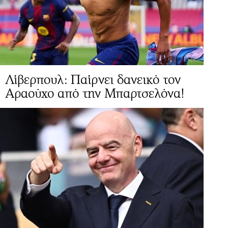
Λίβερπουλ: Παίρνει δανεικό τον
Αραούχο από την Μπαρτσελόνα!