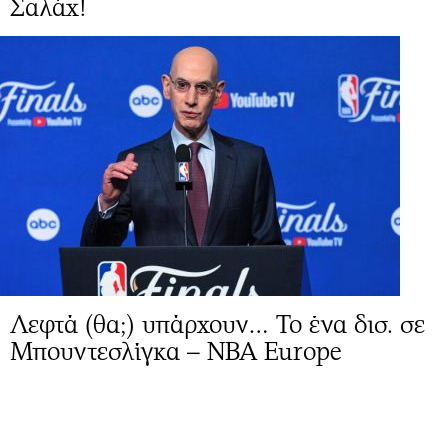
Σαλάχ!
Λεφτά (θα;) υπάρχουν… Το ένα δισ. σε
Μπουντεσλίγκα – NBA Europe